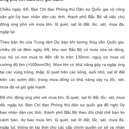
Chiều ngày 4/6, Ban Chỉ đạo Phòng thủ Dân sự Quốc gia có công
văn gửi Ủy ban nhân dân các tỉnh, thành phố Bắc Bộ về việc chủ
động ứng phó với mưa lớn, lũ quét, sạt lở đất, lốc, sét, mưa đá,
ngập lụt.
Theo bản tin của Trung tâm Dự báo khí tượng thủy văn Quốc gia,
chiều tối và đêm ngày 4/6, khu vực Bắc Bộ có mưa vừa và dông,
cục bộ có nơi mưa to đến rất to trên 130mm, nguy cơ mưa có
cường độ lớn (>100mm/3h). Mưa lớn có khả năng gây ra ngập úng
tại các vùng trũng, thấp; lũ quét trên các sông, suối nhỏ, sạt lở đất
trên các sườn dốc; trong mưa dông có khả năng xảy ra lốc, sét,
mưa đá và gió giật mạnh.
Để chủ động ứng phó với mưa lớn, lũ quét, sạt lở đất, lốc, sét, mưa
đá, ngập lụt, Ban Chỉ đạo Phòng thủ dân sự quốc gia đề nghị Ủy
ban nhân dân các tỉnh, thành phố Bắc Bộ theo dõi chặt chẽ bản tin
cảnh báo, dự báo mưa lớn, lũ quét, sạt lở đất, lốc, sét, mưa đá,
ngập lụt; thông tin kịp thời cho các cấp chính quyền cơ sở và nhân