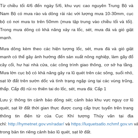
Từ chiều tối 4/6 đến ngày 5/6, khu vực cao nguyên Trung Bộ và
Nam Bộ có mưa rào và dông rải rác với lượng mưa 10-30mm, cục
bộ có nơi mưa to trên 50mm (mưa tập trung vào chiều tối và tối).
Trong mưa dông có khả năng xảy ra lốc, sét, mưa đá và gió giật
mạnh.
Mưa dông kèm theo các hiện tượng lốc, sét, mưa đá và gió giật
mạnh có thể gây ảnh hưởng đến sản xuất nông nghiệp, làm gãy đổ
cây cối, hư hại nhà cửa, các công trình giao thông, cơ sở hạ tầng.
Mưa lớn cục bộ có khả năng gây ra lũ quét trên các sông, suối nhỏ,
sạt lở đất trên sườn dốc và tình trạng ngập úng tại các vùng trũng,
thấp. Cấp độ rủi ro thiên tai do lốc, sét, mưa đá: Cấp 1
Lưu ý: thông tin cảnh báo dông sét; cảnh báo khu vực nguy cơ lũ
quét, sạt lở đất thời gian thực được cung cấp trực tuyến trên trang
thông tin điện tử của Cục Khí tượng Thủy văn tại địa
chỉ:
http://hymetnet.gov.vn/radar/
và
https://luquetsatlo.nchmf.gov.vn
v
trong bản tin riêng cảnh báo lũ quét, sạt lở đất.