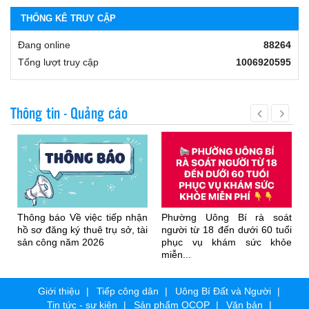
THỐNG KÊ TRUY CẬP
Đang online
88264
Tổng lượt truy cập
1006920595
Thông tin - Quảng cáo
Thông báo Về việc tiếp nhận
Phường Uông Bí rà soát
hồ sơ đăng ký thuê trụ sở, tài
người từ 18 đến dưới 60 tuổi
sản công năm 2026
phục vụ khám sức khỏe
miễn...
Giới thiệu
Tiếp công dân
Uông Bí Đất và Người
Tin tức - sự kiện
Sản phẩm OCOP
Văn bản