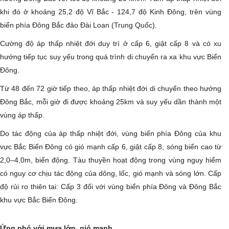
khi đó ở khoảng 25,2 độ Vĩ Bắc - 124,7 độ Kinh Đông, trên vùng
biển phía Đông Bắc đảo Đài Loan (Trung Quốc).
Cường độ áp thấp nhiệt đới duy trì ở cấp 6, giật cấp 8 và có xu
hướng tiếp tục suy yếu trong quá trình di chuyển ra xa khu vực Biển
Đông.
Từ 48 đến 72 giờ tiếp theo, áp thấp nhiệt đới di chuyển theo hướng
Đông Bắc, mỗi giờ đi được khoảng 25km và suy yếu dần thành một
vùng áp thấp.
Do tác động của áp thấp nhiệt đới, vùng biển phía Đông của khu
vực Bắc Biển Đông có gió mạnh cấp 6, giật cấp 8, sóng biển cao từ
2,0–4,0m, biển động. Tàu thuyền hoạt động trong vùng nguy hiểm
có nguy cơ chịu tác động của dông, lốc, gió mạnh và sóng lớn. Cấp
độ rủi ro thiên tai: Cấp 3 đối với vùng biển phía Đông và Đông Bắc
khu vực Bắc Biển Đông.
Ứng phó với mưa lớn, gió mạnh