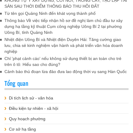
KHÔNG TỰ Ý XÂY DỰNG, CƠI NỚI, TRỒNG CÂY, TẠO LẬP TÀI
SẢN SAU THỜI ĐIỂM THÔNG BÁO THU HỒI ĐẤT
Từ tên gọi Quảng Ninh đến khát vọng thành phố
Thông báo Về việc tiếp nhận hồ sơ đề nghị làm chủ đầu tư xây
dựng hạ tầng kỹ thuật Cụm công nghiệp Uông Bí 2 tại phường
Uông Bí, tỉnh Quảng Ninh
Nhiệt điện Uông Bí và Nhiệt điện Duyên Hải: Tăng cường giao
lưu, chia sẻ kinh nghiệm vận hành và phát triển văn hóa doanh
nghiệp
Chỉ 'phạt cảnh cáo' nếu không sử dụng thiết bị an toàn cho trẻ
trên ô tô: Hiểu sao cho đúng?
Cảnh báo thủ đoạn lừa đảo đưa lao động thời vụ sang Hàn Quốc
Tổng quan
Di tích lịch sử - văn hóa
Điều kiện tự nhiên - xã hội
Quy hoạch phường
Cơ sở hạ tầng