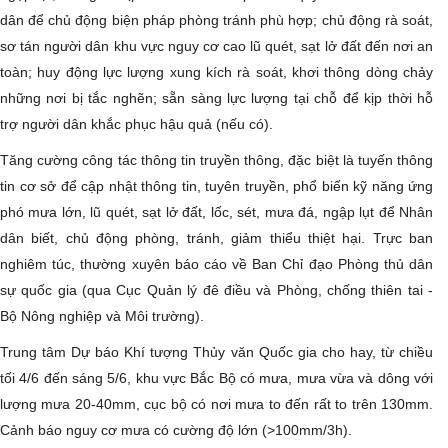
dân để chủ động biện pháp phòng tránh phù hợp; chủ động rà soát,
sơ tán người dân khu vực nguy cơ cao lũ quét, sạt lở đất đến nơi an
toàn; huy động lực lượng xung kích rà soát, khơi thông dòng chảy
những nơi bị tắc nghẽn; sẵn sàng lực lượng tại chỗ để kịp thời hỗ
trợ người dân khắc phục hậu quả (nếu có).
Tăng cường công tác thông tin truyền thông, đặc biệt là tuyến thông
tin cơ sở để cập nhật thông tin, tuyên truyền, phổ biến kỹ năng ứng
phó mưa lớn, lũ quét, sạt lở đất, lốc, sét, mưa đá, ngập lụt để Nhân
dân biết, chủ động phòng, tránh, giảm thiểu thiệt hại. Trực ban
nghiêm túc, thường xuyên báo cáo về Ban Chỉ đạo Phòng thủ dân
sự quốc gia (qua Cục Quản lý đê điều và Phòng, chống thiên tai -
Bộ Nông nghiệp và Môi trường).
Trung tâm Dự báo Khí tượng Thủy văn Quốc gia cho hay, từ chiều
tối 4/6 đến sáng 5/6, khu vực Bắc Bộ có mưa, mưa vừa và dông với
lượng mưa 20-40mm, cục bộ có nơi mưa to đến rất to trên 130mm.
Cảnh báo nguy cơ mưa có cường độ lớn (>100mm/3h).