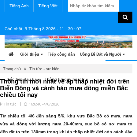
Tiếng Anh
Tiếng Việt
Chủ nhật, 9 Tháng 8 2026
-
11
:
30
:
07
Giới thiệu
Tiếp công dân
Uông Bí Đất và Người
Tin tức - sự kiện
Sản phẩm OCOP
Văn bản
Trang chủ
Tin tức - sự kiện
Xúc tiến đầu tư
Thông tin quy hoạch
Thông tin mới nhất về áp thấp nhiệt đới trên
Biển Đông và cảnh báo mưa dông miền Bắc
chiều tối nay
Tin tức
16:6:40 -4/6/2026
Từ chiều tối 4/6 đến sáng 5/6, khu vực Bắc Bộ có mưa, mưa
vừa và dông với lượng mưa 20-40mm, cục bộ có nơi mưa to
đến rất to trên 130mm trong khi áp thấp nhiệt đới còn cách đặc