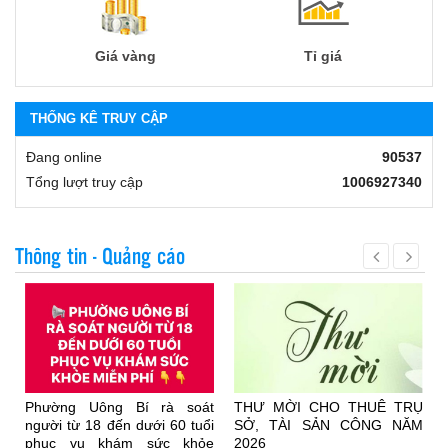
Giá vàng
Tỉ giá
THỐNG KÊ TRUY CẬP
Đang online
90537
Tổng lượt truy cập
1006927340
Thông tin - Quảng cáo
n
Phường Uông Bí rà soát
THƯ MỜI CHO THUÊ TRỤ
i
người từ 18 đến dưới 60 tuổi
SỞ, TÀI SẢN CÔNG NĂM
phục vụ khám sức khỏe
2026