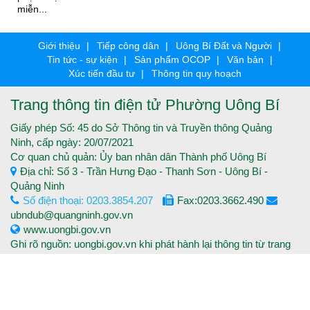
miễn...
Giới thiệu
Tiếp công dân
Uông Bí Đất và Người
Tin tức - sự kiện
Sản phẩm OCOP
Văn bản
Xúc tiến đầu tư
Thông tin quy hoạch
Trang thông tin điện tử Phường Uông Bí
Giấy phép Số: 45 do Sở Thông tin và Truyền thông Quảng
Ninh, cấp ngày: 20/07/2021
Cơ quan chủ quản: Ủy ban nhân dân Thành phố Uông Bí
Địa chỉ: Số 3 - Trần Hưng Đạo - Thanh Sơn - Uông Bí -
Quảng Ninh
Số điện thoại: 0203.3854.207
Fax:0203.3662.490
ubndub@quangninh.gov.vn
www.uongbi.gov.vn
Ghi rõ nguồn: uongbi.gov.vn khi phát hành lại thông tin từ trang
thông tin điện tử.
Copyright © 2016 Trang thông tin điện tử Thành phố Uông Bí -
Tất cả các quyền