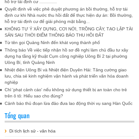
hỗ trợ tái định cư ..............
Quyết định về việc phê duyệt phương án bồi thường, hỗ trợ tái
định cư khi Nhà nước thu hồi đất để thực hiện dự án: Bồi thường,
hỗ trợ tái định cư để giải phóng mặt bằng...
KHÔNG TỰ Ý XÂY DỰNG, CƠI NỚI, TRỒNG CÂY, TẠO LẬP TÀI
SẢN SAU THỜI ĐIỂM THÔNG BÁO THU HỒI ĐẤT
Từ tên gọi Quảng Ninh đến khát vọng thành phố
Thông báo Về việc tiếp nhận hồ sơ đề nghị làm chủ đầu tư xây
dựng hạ tầng kỹ thuật Cụm công nghiệp Uông Bí 2 tại phường
Uông Bí, tỉnh Quảng Ninh
Nhiệt điện Uông Bí và Nhiệt điện Duyên Hải: Tăng cường giao
lưu, chia sẻ kinh nghiệm vận hành và phát triển văn hóa doanh
nghiệp
Chỉ 'phạt cảnh cáo' nếu không sử dụng thiết bị an toàn cho trẻ
trên ô tô: Hiểu sao cho đúng?
Cảnh báo thủ đoạn lừa đảo đưa lao động thời vụ sang Hàn Quốc
Tổng quan
Di tích lịch sử - văn hóa