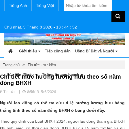
Tiếng Anh
Tiếng Việt
Chủ nhật, 9 Tháng 8 2026
-
13
:
44
:
53
Giới thiệu
Tiếp công dân
Uông Bí Đất và Người
Tin tức - sự kiện
Sản phẩm OCOP
Văn bản
Trang chủ
Tin tức - sự kiện
Xúc tiến đầu tư
Thông tin quy hoạch
Chi tiết mức hưởng lương hưu theo số năm
đóng BHXH
Tin tức
8:56:13 -5/6/2026
Người lao động có thể tra cứu tỉ lệ hưởng lương hưu hàng
tháng tính theo số năm đóng BHXH ở bảng dưới đây.
Theo quy định của Luật BHXH 2024, người lao động tham gia BHXH
khi nghỉ việc, có thời gian đóng BHXH từ đủ 15 năm trở lên và đủ