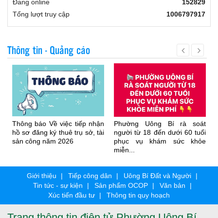
Đang online
152829
Tổng lượt truy cập
1006797917
Thông tin - Quảng cáo
Thông báo Về việc tiếp nhận
Phường Uông Bí rà soát
hồ sơ đăng ký thuê trụ sở, tài
người từ 18 đến dưới 60 tuổi
sản công năm 2026
phục vụ khám sức khỏe
miễn...
Giới thiệu
Tiếp công dân
Uông Bí Đất và Người
Tin tức - sự kiện
Sản phẩm OCOP
Văn bản
Xúc tiến đầu tư
Thông tin quy hoạch
Trang thông tin điện tử Phường Uông Bí