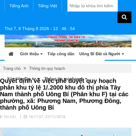
Tiếng Anh
Tiếng Việt
Thứ 7, 8 Tháng 8 2026
-
12
:
46
:
55
Giới thiệu
Tiếp công dân
Uông Bí Đất và Người
Tin tức - sự kiện
Sản phẩm OCOP
Văn bản
Trang chủ
Thông tin quy hoạch
Xúc tiến đầu tư
Thông tin quy hoạch
Quyết định về việc phê duyệt quy hoạch
phân khu tỷ lệ 1/.2000 khu đô thị phía Tây
Nam thành phố Uông Bí (Phân khu F) tại các
phường, xã: Phương Nam, Phương Đông,
thành phố Uông Bí
Tin tức
16:11:57 -27/11/2018