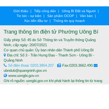
Giới thiệu
Tiếp công dân
Uông Bí Đất và Người
Tin tức - sự kiện
Sản phẩm OCOP
Văn bản
Xúc tiến đầu tư
Thông tin quy hoạch
Trang thông tin điện tử Phường Uông Bí
Giấy phép Số: 45 do Sở Thông tin và Truyền thông Quảng
Ninh, cấp ngày: 20/07/2021
Cơ quan chủ quản: Ủy ban nhân dân Thành phố Uông Bí
Địa chỉ: Số 3 - Trần Hưng Đạo - Thanh Sơn - Uông Bí -
Quảng Ninh
Số điện thoại: 0203.3854.207
Fax:0203.3662.490
ubndub@quangninh.gov.vn
www.uongbi.gov.vn
Ghi rõ nguồn: uongbi.gov.vn khi phát hành lại thông tin từ trang
thông tin điện tử.
Copyright © 2016 Trang thông tin điện tử Thành phố Uông Bí -
Tất cả các quyền