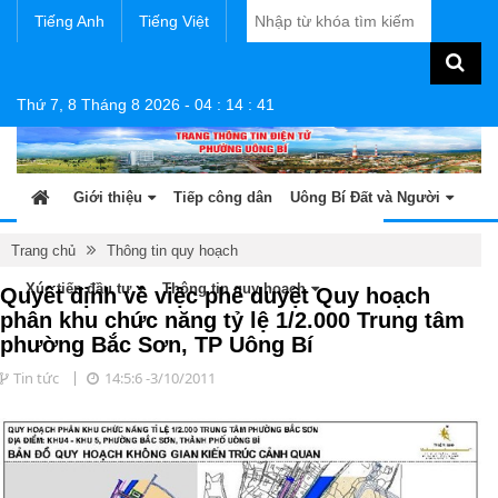
Tiếng Anh
Tiếng Việt
Thứ 7, 8 Tháng 8 2026
-
04
:
14
:
41
Giới thiệu
Tiếp công dân
Uông Bí Đất và Người
Tin tức - sự kiện
Sản phẩm OCOP
Văn bản
Trang chủ
Thông tin quy hoạch
Xúc tiến đầu tư
Thông tin quy hoạch
Quyết định về việc phê duyệt Quy hoạch
phân khu chức năng tỷ lệ 1/2.000 Trung tâm
phường Bắc Sơn, TP Uông Bí
Tin tức
14:5:6 -3/10/2011