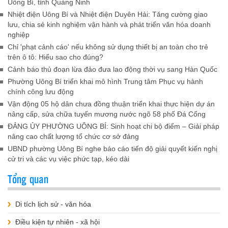
Uông Bí, tỉnh Quảng Ninh
Nhiệt điện Uông Bí và Nhiệt điện Duyên Hải: Tăng cường giao
lưu, chia sẻ kinh nghiệm vận hành và phát triển văn hóa doanh
nghiệp
Chỉ 'phạt cảnh cáo' nếu không sử dụng thiết bị an toàn cho trẻ
trên ô tô: Hiểu sao cho đúng?
Cảnh báo thủ đoạn lừa đảo đưa lao động thời vụ sang Hàn Quốc
Phường Uông Bí triển khai mô hình Trung tâm Phục vụ hành
chính công lưu động
Vận động 05 hộ dân chưa đồng thuận triển khai thực hiện dự án
nâng cấp, sửa chữa tuyến mương nước ngõ 58 phố Đá Cổng
ĐẢNG ỦY PHƯỜNG UÔNG BÍ: Sinh hoạt chi bộ điểm – Giải pháp
nâng cao chất lượng tổ chức cơ sở đảng
UBND phường Uông Bí nghe báo cáo tiến độ giải quyết kiến nghị
cử tri và các vụ việc phức tạp, kéo dài
Tổng quan
Di tích lịch sử - văn hóa
Điều kiện tự nhiên - xã hội