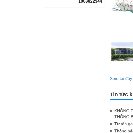
1006622344
Xem tại đây
Tin tức 
KHÔNG T
THÔNG B
Từ tên gọ
Thông báo