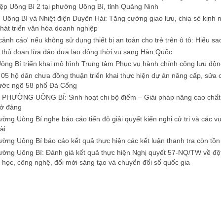
ệp Uông Bí 2 tại phường Uông Bí, tỉnh Quảng Ninh
n Uông Bí và Nhiệt điện Duyên Hải: Tăng cường giao lưu, chia sẻ kinh
hát triển văn hóa doanh nghiệp
 cảnh cáo' nếu không sử dụng thiết bị an toàn cho trẻ trên ô tô: Hiểu s
thủ đoạn lừa đảo đưa lao động thời vụ sang Hàn Quốc
ng Bí triển khai mô hình Trung tâm Phục vụ hành chính công lưu độn
05 hộ dân chưa đồng thuận triển khai thực hiện dự án nâng cấp, sửa 
ớc ngõ 58 phố Đá Cổng
PHƯỜNG UÔNG BÍ: Sinh hoạt chi bộ điểm – Giải pháp nâng cao chất 
sở đảng
ng Uông Bí nghe báo cáo tiến độ giải quyết kiến nghị cử tri và các v
ài
ng Uông Bí báo cáo kết quả thực hiện các kết luận thanh tra còn tồn
ng Uông Bí: Đánh giá kết quả thực hiện Nghị quyết 57-NQ/TW về độ
a học, công nghệ, đổi mới sáng tạo và chuyển đổi số quốc gia