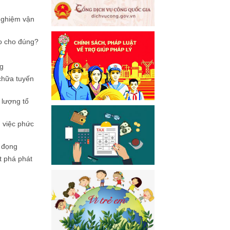
 nghiệm vận
ao cho đúng?
g
chữa tuyến
lượng tổ
ụ việc phức
 đọng
t phá phát