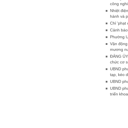
công nghi
Nhiệt điệ
hành và p
Chỉ 'phạt
Cảnh báo 
Phường Uô
Vận động 
mương nư
ĐẢNG ỦY 
chức cơ 
UBND phườ
tạp, kéo d
UBND phườ
UBND phườ
triển kho