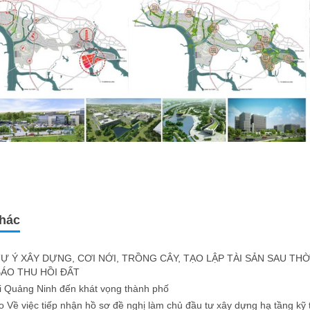
khác
Ự Ý XÂY DỰNG, CƠI NỚI, TRỒNG CÂY, TẠO LẬP TÀI SẢN SAU THỜ
ÁO THU HỒI ĐẤT
i Quảng Ninh đến khát vọng thành phố
 Về việc tiếp nhận hồ sơ đề nghị làm chủ đầu tư xây dựng hạ tầng kỹ