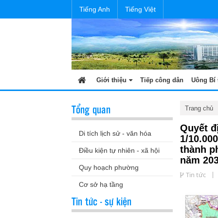
Tiếng Anh
Tiếng Việt
Giới thiệu
Tiếp công dân
Uông Bí 
Tổng quan
Trang chủ
Quyết đ
Di tích lịch sử - văn hóa
1/10.00
thành p
Điều kiện tự nhiên - xã hội
năm 20
Quy hoạch phường
Tin tức
Cơ sở hạ tầng
Tin tức - sự kiện