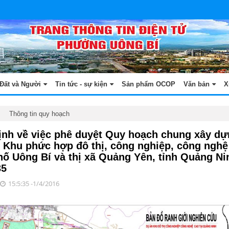
Đất và Người
Tin tức - sự kiện
Sản phẩm OCOP
Văn bản
X
Thông tin quy hoạch
ịnh về việc phê duyệt Quy hoạch chung xây dựn
0 Khu phức hợp đô thị, công nghiệp, công nghệ 
hố Uông Bí và thị xã Quảng Yên, tỉnh Quảng Ni
35
15:5:35 -1/4/2016