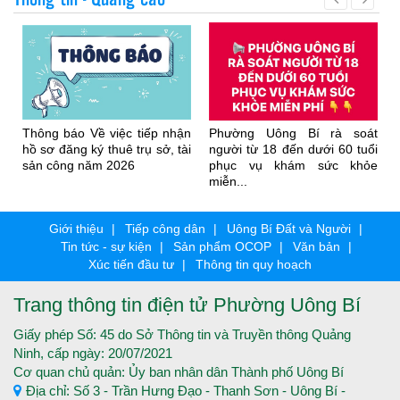
Thông báo Về việc tiếp nhận
Phường Uông Bí rà soát
hồ sơ đăng ký thuê trụ sở, tài
người từ 18 đến dưới 60 tuổi
sản công năm 2026
phục vụ khám sức khỏe
miễn...
Giới thiệu
Tiếp công dân
Uông Bí Đất và Người
Tin tức - sự kiện
Sản phẩm OCOP
Văn bản
Xúc tiến đầu tư
Thông tin quy hoạch
Trang thông tin điện tử Phường Uông Bí
Giấy phép Số: 45 do Sở Thông tin và Truyền thông Quảng
Ninh, cấp ngày: 20/07/2021
Cơ quan chủ quản: Ủy ban nhân dân Thành phố Uông Bí
Địa chỉ: Số 3 - Trần Hưng Đạo - Thanh Sơn - Uông Bí -