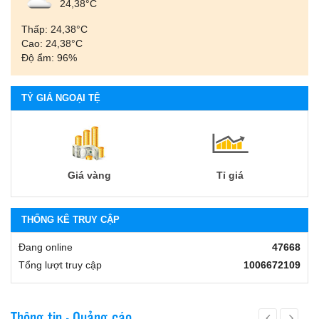
24,38°С
Thấp: 24,38°С
Cao: 24,38°С
Độ ẩm: 96%
TỶ GIÁ NGOẠI TỆ
Giá vàng
Tỉ giá
THỐNG KÊ TRUY CẬP
Đang online
47668
Tổng lượt truy cập
1006672109
Thông tin - Quảng cáo