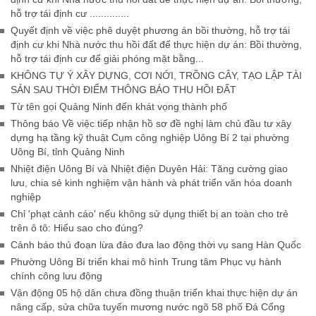
hỗ trợ tái định cư ..............
Quyết định về việc phê duyệt phương án bồi thường, hỗ trợ tái
định cư khi Nhà nước thu hồi đất để thực hiện dự án: Bồi thường,
hỗ trợ tái định cư để giải phóng mặt bằng...
KHÔNG TỰ Ý XÂY DỰNG, CƠI NỚI, TRỒNG CÂY, TẠO LẬP TÀI
SẢN SAU THỜI ĐIỂM THÔNG BÁO THU HỒI ĐẤT
Từ tên gọi Quảng Ninh đến khát vọng thành phố
Thông báo Về việc tiếp nhận hồ sơ đề nghị làm chủ đầu tư xây
dựng hạ tầng kỹ thuật Cụm công nghiệp Uông Bí 2 tại phường
Uông Bí, tỉnh Quảng Ninh
Nhiệt điện Uông Bí và Nhiệt điện Duyên Hải: Tăng cường giao
lưu, chia sẻ kinh nghiệm vận hành và phát triển văn hóa doanh
nghiệp
Chỉ 'phạt cảnh cáo' nếu không sử dụng thiết bị an toàn cho trẻ
trên ô tô: Hiểu sao cho đúng?
Cảnh báo thủ đoạn lừa đảo đưa lao động thời vụ sang Hàn Quốc
Phường Uông Bí triển khai mô hình Trung tâm Phục vụ hành
chính công lưu động
Vận động 05 hộ dân chưa đồng thuận triển khai thực hiện dự án
nâng cấp, sửa chữa tuyến mương nước ngõ 58 phố Đá Cổng