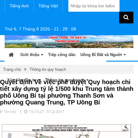
Tiếng Anh
Tiếng Việt
Thứ 6, 7 Tháng 8 2026
-
21
:
28
:
08
Giới thiệu
Tiếp công dân
Uông Bí Đất và Người
Tin tức - sự kiện
Sản phẩm OCOP
Văn bản
Trang chủ
Thông tin quy hoạch
Xúc tiến đầu tư
Thông tin quy hoạch
Quyết định Về việc phê duyệt Quy hoạch chi
tiết xây dựng tỷ lệ 1/500 khu Trung tâm thành
phố Uông Bí tại phường Thanh Sơn và
phường Quang Trung, TP Uông Bí
Tin tức
15:15:27 -7/12/2017