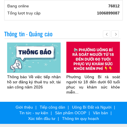
Đang online
76812
Tổng lượt truy cập
1006899087
Thông tin - Quảng cáo
ếp nhận
Phường Uông Bí rà soát
THƯ MỜI CHO THUÊ T
 sở, tài
người từ 18 đến dưới 60 tuổi
SỞ, TÀI SẢN CÔNG N
phục vụ khám sức khỏe
2026
miễn...
Giới thiệu
Tiếp công dân
Uông Bí Đất và Người
Tin tức - sự kiện
Sản phẩm OCOP
Văn bản
Xúc tiến đầu tư
Thông tin quy hoạch