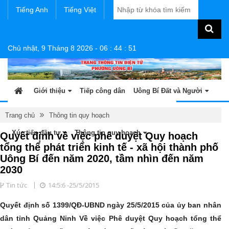
Tiếng Anh
Tiếng Việt
Chủ nhật, 9 Tháng 8 2026
-
06
:
44
:
52
Giới thiệu
Tiếp công dân
Uông Bí Đất và Người
Tin tức - sự kiện
Sản phẩm OCOP
Văn bản
Trang chủ
Thông tin quy hoạch
Xúc tiến đầu tư
Thông tin quy hoạch
Quyết định về việc phê duyệt Quy hoạch
tổng thể phát triển kinh tế - xã hội thành phố
Uông Bí đến năm 2020, tầm nhìn đến năm
2030
Tin tức
14:5:6 -25/5/2015
Quyết định số 1399/QĐ-UBND ngày 25/5/2015 của ủy ban nhân
dân tỉnh Quảng Ninh Về việc Phê duyệt Quy hoạch tổng thể