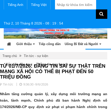
Tiếng Anh
Tiếng Việt
Thứ 2, 10 Tháng 8 2026
-
08
:
19
:
55
Giới thiệu
Tiếp công dân
Uông Bí Đất và Người
Tin tức - sự kiện
Sản phẩm OCOP
Văn bản
Trang chủ
Tin tức - sự kiện
Xúc tiến đầu tư
Thông tin quy hoạch
TỪ 01/7/2026: ĐĂNG TIN SAI SỰ THẬT TRÊN
MẠNG XÃ HỘI CÓ THỂ BỊ PHẠT ĐẾN 50
TRIỆU ĐỒNG
Tin tức
9:36:30 -9/6/2026
Nhằm tăng cường quản lý, xây dựng môi trường mạng an
toàn, lành mạnh, Chính phủ đã ban hành Nghị định số
174/2026/NĐ-CP quy định xử phạt vi phạm hành chính trong