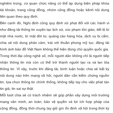
nghiêm trọng, cơ quan chức năng có thể áp dụng biện pháp khóa
tài khoản, trang cộng đồng, nhóm cộng đồng hoặc kênh nội dung
liên quan theo quy định.
Bên cạnh đó, Nghị định cũng quy định xử phạt đối với các hành vi
như đăng tải thông tin xuyên tạc lịch sử, xúc phạm tôn giáo; tiết lộ bí
mật nhà nước, bí mật đời tư; quảng cáo hàng hóa, dịch vụ bị cấm;
chia sẻ nội dung phản cảm, trái với thuần phong mỹ tục; đăng tải
hình ảnh bản đồ Việt Nam không thể hiện đúng chủ quyền quốc gia.
Trong thời đại công nghệ số, mỗi người dân không chỉ là người tiếp
nhận thông tin mà còn có thể trở thành người tạo ra và lan tỏa
thông tin. Vì vậy, trước khi đăng tải, bình luận hoặc chia sẻ bất kỳ
nội dung nào trên mạng xã hội, người dân cần kiểm chứng nguồn
tin, lựa chọn thông tin chính thống, không tiếp tay cho việc phát tán
tin giả, tin sai sự thật.
Mỗi lượt chia sẻ có trách nhiệm sẽ góp phần xây dựng môi trường
mạng văn minh, an toàn; bảo vệ quyền và lợi ích hợp pháp của
cộng đồng, đồng thời chung tay giữ gìn ổn định xã hội trong thời kỳ