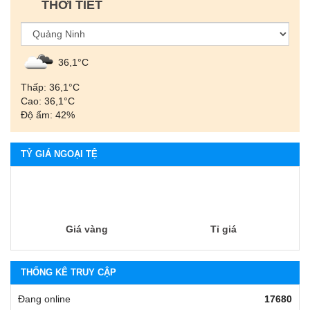
THỜI TIẾT
36,1°С
Thấp: 36,1°С
Cao: 36,1°С
Độ ẩm: 42%
TỶ GIÁ NGOẠI TỆ
Giá vàng
Tỉ giá
THỐNG KÊ TRUY CẬP
Đang online
17680