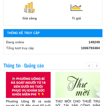
Giá vàng
Tỉ giá
THỐNG KÊ TRUY CẬP
Đang online
149249
Tổng lượt truy cập
1006793484
Thông tin - Quảng cáo
n
Phường Uông Bí rà soát
THƯ MỜI CHO THUÊ TRỤ
i
người từ 18 đến dưới 60 tuổi
SỞ, TÀI SẢN CÔNG NĂM