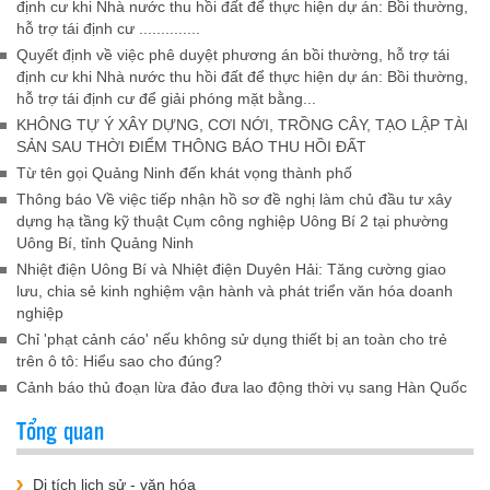
định cư khi Nhà nước thu hồi đất để thực hiện dự án: Bồi thường,
hỗ trợ tái định cư ..............
Quyết định về việc phê duyệt phương án bồi thường, hỗ trợ tái
định cư khi Nhà nước thu hồi đất để thực hiện dự án: Bồi thường,
hỗ trợ tái định cư để giải phóng mặt bằng...
KHÔNG TỰ Ý XÂY DỰNG, CƠI NỚI, TRỒNG CÂY, TẠO LẬP TÀI
SẢN SAU THỜI ĐIỂM THÔNG BÁO THU HỒI ĐẤT
Từ tên gọi Quảng Ninh đến khát vọng thành phố
Thông báo Về việc tiếp nhận hồ sơ đề nghị làm chủ đầu tư xây
dựng hạ tầng kỹ thuật Cụm công nghiệp Uông Bí 2 tại phường
Uông Bí, tỉnh Quảng Ninh
Nhiệt điện Uông Bí và Nhiệt điện Duyên Hải: Tăng cường giao
lưu, chia sẻ kinh nghiệm vận hành và phát triển văn hóa doanh
nghiệp
Chỉ 'phạt cảnh cáo' nếu không sử dụng thiết bị an toàn cho trẻ
trên ô tô: Hiểu sao cho đúng?
Cảnh báo thủ đoạn lừa đảo đưa lao động thời vụ sang Hàn Quốc
Tổng quan
Di tích lịch sử - văn hóa