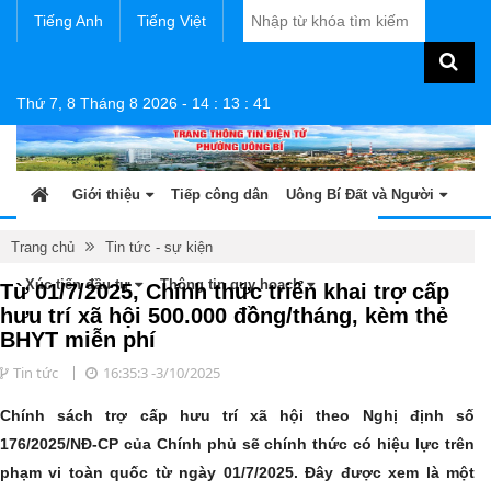
Tiếng Anh
Tiếng Việt
Thứ 7, 8 Tháng 8 2026
-
14
:
13
:
41
Giới thiệu
Tiếp công dân
Uông Bí Đất và Người
Tin tức - sự kiện
Sản phẩm OCOP
Văn bản
Trang chủ
Tin tức - sự kiện
Xúc tiến đầu tư
Thông tin quy hoạch
Từ 01/7/2025, Chính thức triển khai trợ cấp
hưu trí xã hội 500.000 đồng/tháng, kèm thẻ
BHYT miễn phí
Tin tức
16:35:3 -3/10/2025
​Chính sách trợ cấp hưu trí xã hội theo Nghị định số
176/2025/NĐ-CP của Chính phủ sẽ chính thức có hiệu lực trên
phạm vi toàn quốc từ ngày 01/7/2025. Đây được xem là một