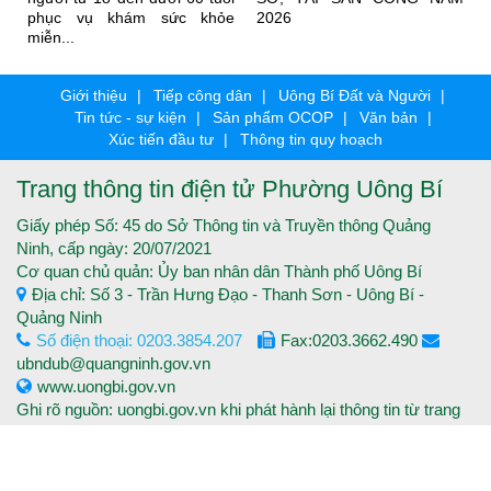
phục vụ khám sức khỏe
2026
miễn...
Giới thiệu
Tiếp công dân
Uông Bí Đất và Người
Tin tức - sự kiện
Sản phẩm OCOP
Văn bản
Xúc tiến đầu tư
Thông tin quy hoạch
Trang thông tin điện tử Phường Uông Bí
Giấy phép Số: 45 do Sở Thông tin và Truyền thông Quảng
Ninh, cấp ngày: 20/07/2021
Cơ quan chủ quản: Ủy ban nhân dân Thành phố Uông Bí
Địa chỉ: Số 3 - Trần Hưng Đạo - Thanh Sơn - Uông Bí -
Quảng Ninh
Số điện thoại: 0203.3854.207
Fax:0203.3662.490
ubndub@quangninh.gov.vn
www.uongbi.gov.vn
Ghi rõ nguồn: uongbi.gov.vn khi phát hành lại thông tin từ trang
thông tin điện tử.
Copyright © 2016 Trang thông tin điện tử Thành phố Uông Bí -
Tất cả các quyền