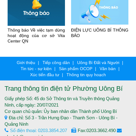
Ụ
Thông báo Về việc tạm dừng
ĐIỆN LỰC UÔNG BÍ THÔNG
M
hoạt động của cơ sở Vita
BÁO
Center QN
Giới thiệu
Tiếp công dân
Uông Bí Đất và Người
Tin tức - sự kiện
Sản phẩm OCOP
Văn bản
Xúc tiến đầu tư
Thông tin quy hoạch
Trang thông tin điện tử Phường Uông Bí
Giấy phép Số: 45 do Sở Thông tin và Truyền thông Quảng
Ninh, cấp ngày: 20/07/2021
Cơ quan chủ quản: Ủy ban nhân dân Thành phố Uông Bí
Địa chỉ: Số 3 - Trần Hưng Đạo - Thanh Sơn - Uông Bí -
Quảng Ninh
Số điện thoại: 0203.3854.207
Fax:0203.3662.490