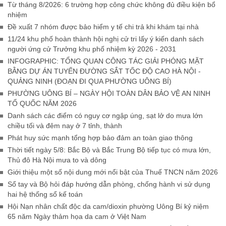
Từ tháng 8/2026: 6 trường hợp công chức không đủ điều kiện bổ
nhiệm
Đề xuất 7 nhóm được bảo hiểm y tế chi trả khi khám tại nhà
11/24 khu phố hoàn thành hội nghị cử tri lấy ý kiến danh sách
người ứng cử Trưởng khu phố nhiệm kỳ 2026 - 2031
INFOGRAPHIC: TỔNG QUAN CÔNG TÁC GIẢI PHÓNG MẶT
BẰNG DỰ ÁN TUYẾN ĐƯỜNG SẮT TỐC ĐỘ CAO HÀ NỘI -
QUẢNG NINH (ĐOẠN ĐI QUA PHƯỜNG UÔNG BÍ)
PHƯỜNG UÔNG BÍ – NGÀY HỘI TOÀN DÂN BẢO VỆ AN NINH
TỔ QUỐC NĂM 2026
Danh sách các điểm có nguy cơ ngập úng, sạt lở do mưa lớn
chiều tối và đêm nay ở 7 tỉnh, thành
Phát huy sức mạnh tổng hợp bảo đảm an toàn giao thông
Thời tiết ngày 5/8: Bắc Bộ và Bắc Trung Bộ tiếp tục có mưa lớn,
Thủ đô Hà Nội mưa to và dông
Giới thiệu một số nội dung mới nổi bật của Thuế TNCN năm 2026
Sổ tay và Bộ hỏi đáp hướng dẫn phòng, chống hành vi sử dụng
hai hệ thống sổ kế toán
Hội Nạn nhân chất độc da cam/dioxin phường Uông Bí kỷ niệm
65 năm Ngày thảm họa da cam ở Việt Nam