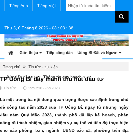
Tiếng Anh
Tiếng Việt
Thứ 5, 6 Tháng 8 2026
-
08
:
03
:
39
Giới thiệu
Tiếp công dân
Uông Bí Đất và Người
Tin tức - sự kiện
Sản phẩm OCOP
Văn bản
Trang chủ
Tin tức - sự kiện
Xúc tiến đầu tư
Thông tin quy hoạch
TP Uông Bí đẩy mạnh thu hút đầu tư
Tin tức
15:52:16 -2/2/2023
Là một trong ba nội dung quan trọng được xác định trong chủ
đề công tác năm 2023 của TP Uông Bí, ngay từ những ngày
đầu năm Quý Mão 2023, thành phố đã lập kế hoạch, phân
công rõ trách nhiệm, giao nhiệm vụ cụ thể và tiến độ thực hiện
cho các phòng, ban, ngành, UBND các xã, phường trên địa