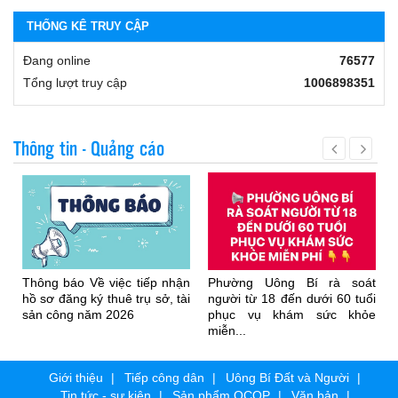
THỐNG KÊ TRUY CẬP
Đang online
76577
Tổng lượt truy cập
1006898351
Thông tin - Quảng cáo
Thông báo Về việc tiếp nhận
Phường Uông Bí rà soát
hồ sơ đăng ký thuê trụ sở, tài
người từ 18 đến dưới 60 tuổi
sản công năm 2026
phục vụ khám sức khỏe
miễn...
Giới thiệu
Tiếp công dân
Uông Bí Đất và Người
Tin tức - sự kiện
Sản phẩm OCOP
Văn bản