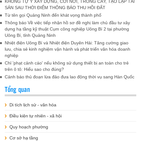
KHÔNG TỰ Ý XÂY DỰNG, CƠI NỚI, TRỒNG CÂY, TẠO LẬP TÀI
SẢN SAU THỜI ĐIỂM THÔNG BÁO THU HỒI ĐẤT
Từ tên gọi Quảng Ninh đến khát vọng thành phố
Thông báo Về việc tiếp nhận hồ sơ đề nghị làm chủ đầu tư xây
dựng hạ tầng kỹ thuật Cụm công nghiệp Uông Bí 2 tại phường
Uông Bí, tỉnh Quảng Ninh
Nhiệt điện Uông Bí và Nhiệt điện Duyên Hải: Tăng cường giao
lưu, chia sẻ kinh nghiệm vận hành và phát triển văn hóa doanh
nghiệp
Chỉ 'phạt cảnh cáo' nếu không sử dụng thiết bị an toàn cho trẻ
trên ô tô: Hiểu sao cho đúng?
Cảnh báo thủ đoạn lừa đảo đưa lao động thời vụ sang Hàn Quốc
Tổng quan
Di tích lịch sử - văn hóa
Điều kiện tự nhiên - xã hội
Quy hoạch phường
Cơ sở hạ tầng