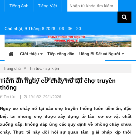
Tiếng Anh
Tiếng Việt
Chủ nhật, 9 Tháng 8 2026
-
06
:
36
:
21
Giới thiệu
Tiếp công dân
Uông Bí Đất và Người
Tin tức - sự kiện
Sản phẩm OCOP
Văn bản
Trang chủ
Tin tức - sự kiện
Xúc tiến đầu tư
Thông tin quy hoạch
Tiềm ẩn nguy cơ cháy nổ tại chợ truyền
thống
Tin tức
19:1:32 -29/1/2026
Nguy cơ cháy nổ tại các chợ truyền thống luôn tiềm ẩn, đặc
biệt tại những chợ được xây dựng từ lâu, cơ sở vật chất
xuống cấp, không đáp ứng các quy định về phòng cháy chữa
cháy. Thực tế này đòi hỏi sự quan tâm, giải pháp kịp thời