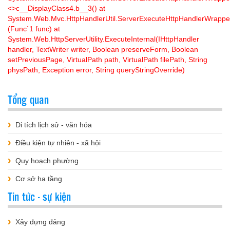
<>c__DisplayClass4.
b__3() at
System.Web.Mvc.HttpHandlerUtil.ServerExecuteHttpHandlerWrappe
(Func`1 func) at
System.Web.HttpServerUtility.ExecuteInternal(IHttpHandler
handler, TextWriter writer, Boolean preserveForm, Boolean
setPreviousPage, VirtualPath path, VirtualPath filePath, String
physPath, Exception error, String queryStringOverride)
Tổng quan
Di tích lịch sử - văn hóa
Điều kiện tự nhiên - xã hội
Quy hoạch phường
Cơ sở hạ tầng
Tin tức - sự kiện
Xây dựng đảng