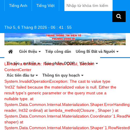
Tiếng Anh
Tiếng Việt
Thứ 5, 6 Tháng 8 2026
-
06
:
41
:
55
Giới thiệu
Tiếp công dân
Uông Bí Đất và Người
Tin tức - sự kiện
Sản phẩm OCOP
Văn bản
Lỗi xảy ra ở Module: News, View: Detail, Section:
ContentCenter
Xúc tiến đầu tư
Thông tin quy hoạch
System.InvalidOperationException: The cast to value type
'Int32' failed because the materialized value is null. Either the
result type's generic parameter or the query must use a
nullable type. at
System.Data.Common.Internal.Materialization.Shaper.ErrorHandli
reader, Int32 ordinal) at lambda_method(Closure , Shaper ) at
System.Data.Common.Internal.Materialization.Coordinator`1.Read
shaper) at
System.Data.Common.Internal.Materialization.Shaper`1.RowNeste