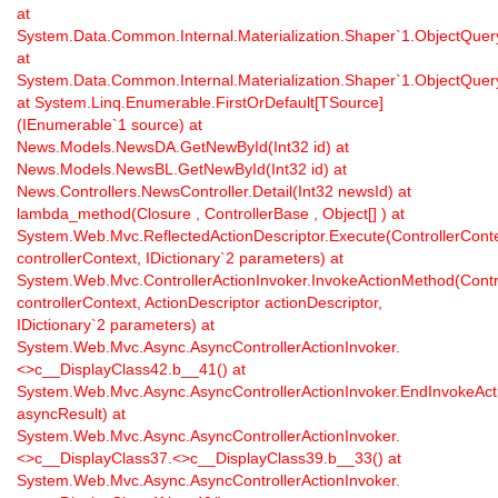
at
System.Data.Common.Internal.Materialization.Shaper`1.ObjectQu
at
System.Data.Common.Internal.Materialization.Shaper`1.ObjectQue
at System.Linq.Enumerable.FirstOrDefault[TSource]
(IEnumerable`1 source) at
News.Models.NewsDA.GetNewById(Int32 id) at
News.Models.NewsBL.GetNewById(Int32 id) at
News.Controllers.NewsController.Detail(Int32 newsId) at
lambda_method(Closure , ControllerBase , Object[] ) at
System.Web.Mvc.ReflectedActionDescriptor.Execute(ControllerCont
controllerContext, IDictionary`2 parameters) at
System.Web.Mvc.ControllerActionInvoker.InvokeActionMethod(Contr
controllerContext, ActionDescriptor actionDescriptor,
IDictionary`2 parameters) at
System.Web.Mvc.Async.AsyncControllerActionInvoker.
<>c__DisplayClass42.
b__41() at
System.Web.Mvc.Async.AsyncControllerActionInvoker.EndInvokeAct
asyncResult) at
System.Web.Mvc.Async.AsyncControllerActionInvoker.
<>c__DisplayClass37.<>c__DisplayClass39.
b__33() at
System.Web.Mvc.Async.AsyncControllerActionInvoker.