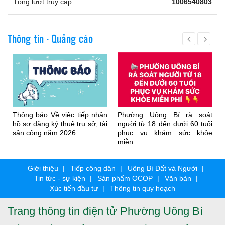
Tổng lượt truy cập
1006540803
Thông tin - Quảng cáo
Thông báo Về việc tiếp nhận
Phường Uông Bí rà soát
hồ sơ đăng ký thuê trụ sở, tài
người từ 18 đến dưới 60 tuổi
sản công năm 2026
phục vụ khám sức khỏe
miễn...
Giới thiệu
Tiếp công dân
Uông Bí Đất và Người
Tin tức - sự kiện
Sản phẩm OCOP
Văn bản
Xúc tiến đầu tư
Thông tin quy hoạch
Trang thông tin điện tử Phường Uông Bí