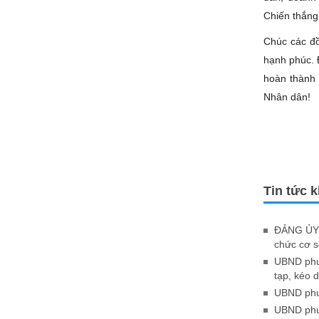
Chiến thắng
Chúc các đồ
hạnh phúc. 
hoàn thành 
Nhân dân!
Tin tức 
ĐẢNG ỦY 
chức cơ 
UBND phườ
tạp, kéo d
UBND phườ
UBND phườ