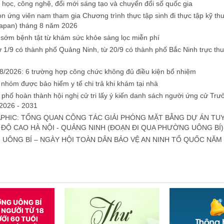
a học, công nghệ, đổi mới sáng tạo và chuyển đổi số quốc gia
n ứng viên nam tham gia Chương trình thực tập sinh đi thực tập kỹ thu
apan) tháng 8 năm 2026
 sớm bệnh tật từ khám sức khỏe sàng lọc miễn phí
ừ 1/9 có thành phố Quảng Ninh, từ 20/9 có thành phố Bắc Ninh trực th
8/2026: 6 trường hợp công chức không đủ điều kiện bổ nhiệm
 nhóm được bảo hiểm y tế chi trả khi khám tại nhà
 phố hoàn thành hội nghị cử tri lấy ý kiến danh sách người ứng cử Tr
2026 - 2031
PHIC: TỔNG QUAN CÔNG TÁC GIẢI PHÓNG MẶT BẰNG DỰ ÁN T
 ĐỘ CAO HÀ NỘI - QUẢNG NINH (ĐOẠN ĐI QUA PHƯỜNG UÔNG BÍ)
UÔNG BÍ – NGÀY HỘI TOÀN DÂN BẢO VỆ AN NINH TỔ QUỐC NĂM 