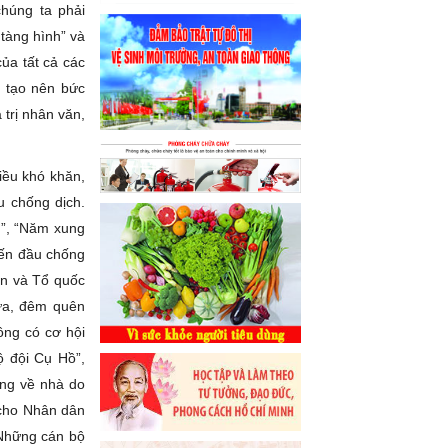
húng ta phải
 tàng hình” và
của tất cả các
ã tạo nên bức
 trị nhân văn,
iều khó khăn,
u chống dịch.
g”, “Năm xung
ến đầu chống
dân và Tổ quốc
ửa, đêm quên
ông có cơ hội
ộ đội Cụ Hồ”,
ông về nhà do
ự cho Nhân dân
 Những cán bộ