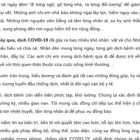
 vả ngày đêm “đi từng ngõ, gõ từng nhà, rà từng đối tượng” để giám 
truy vết. Những anh chị em nhà báo không ngại lây lan, hiểm nguy vào 
 bài. Những tình nguyện viên bằng cả tấm lòng nhân ái, sự hy sinh th
c, xung phong đến nơi nguy hiểm hỗ trợ cộng đồng…
ày qua, dịch COVID-19
đã gây ra bao nhiêu khó khăn, vất vả cho Nh
ấu hiểu và chia sẻ, Nhân dân mong từng ngày, từng giờ dịch bệnh 
chặn, đẩy lùi. Các anh chị em mong dịch bệnh qua đi để được trở về 
 về với thói quen thân thuộc của cuộc sống bình thường…
ước trân trọng, biểu dương và đánh giá rất cao những đóng góp, hy sin
 lượng tuyến đầu chống dịch, nhất là đội ngũ cán bộ y tế.
ới, dịch bệnh còn diễn biến phức tạp, khó lường. Chúng ta xác định đ
rường kỳ, nhiều gian nan. Tôi mong các đồng chí tiếp tục thể hiện ý c
i tim nhiệt huyết, tấm lòng nhân ái để phục vụ đồng bào.
niềm tin sự kiên trì, bền bỉ với quyết tâm cao hơn, nỗ lực lớn hơn, h
i nhiều giải pháp đồng bộ, tổng thể, toàn diện, cùng sự đồng lòng ủn
nghiệp trong phòng, chống dịch COVID-19, nhất định chúng ta sẽ 