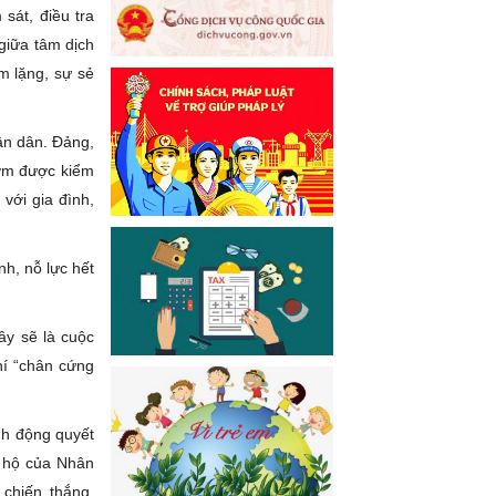
sát, điều tra
giữa tâm dịch
ầm lặng, sự sẻ
ân dân. Đảng,
sớm được kiểm
với gia đình,
h, nỗ lực hết
ây sẽ là cuộc
hí “chân cứng
ành động quyết
g hộ của Nhân
chiến thắng.