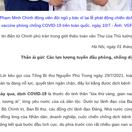
Phạm Minh Chính động viên đội ngũ y bác sĩ tại lễ phát động chiến dịc
vaccine phòng chống COVID-19 trên toàn quốc, ngày 10/7 - Ảnh: VG
tin điện tử Chính phủ trân trọng giới thiệu toàn văn Thư của Thủ tướn
Hà Nội, ngày 01 thá
Thân ái gửi: Các lực lượng tuyến đầu phòng, chống d
ời kêu gọi của Tổng Bí thư Nguyễn Phú Trọng ngày 29/7/2021, toà
uân ta đang nỗ lực, quyết tâm ngăn chặn, đẩy lùi bằng được dịch bện
ày qua, dịch COVID-19
là thước đo tinh thần “lửa thử vàng, gian n
, tương ái”, lòng yêu nước của cả dân tộc. Dưới sự lãnh đạo của 
 Bộ Chính trị, Ban Bí thư, các đồng chí lãnh đạo Đảng, Nhà nước cùn
sự đồng lòng của Nhân dân, doanh nghiệp, cuộc chiến chống dịch bệnh
ng kết quả bước đầu tích cực, dù phía trước còn rất nhiều gian nan v