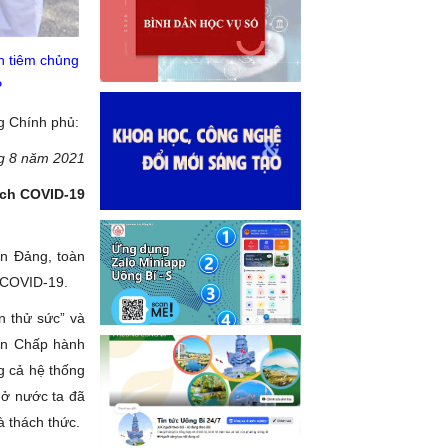
h tiêm chủng
P
g Chính phủ:
ng 8 năm 2021
ịch COVID-19
n Đảng, toàn
h COVID-19.
an thử sức” và
Ban Chấp hành
g cả hệ thống
 ở nước ta đã
à thách thức.