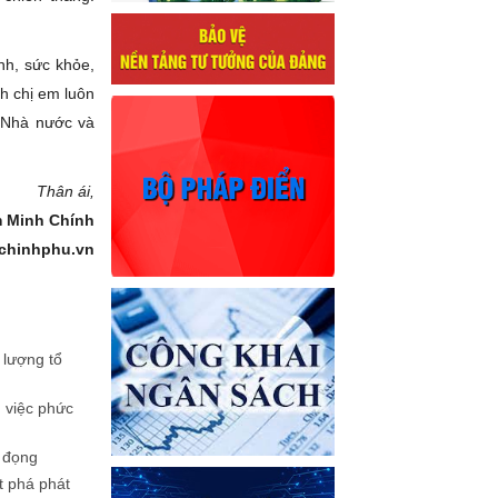
nh, sức khỏe,
h chị em luôn
 Nhà nước và
Thân ái,
 Minh Chính
chinhphu.vn
lượng tổ
ụ việc phức
 đọng
t phá phát