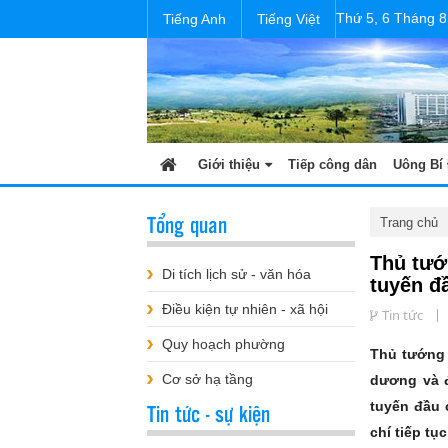
Thứ 5, 6 Tháng 8
Tiếng Anh
Tiếng Việt
Giới thiệu
Tiếp công dân
Uông Bí 
Tổng quan
Trang chủ
Thủ tướ
Di tích lịch sử - văn hóa
tuyến đ
Điều kiện tự nhiên - xã hội
Tin tức
Quy hoạch phường
Thủ tướng 
Cơ sở hạ tầng
dương và đ
Tin tức - sự kiện
tuyến đầu 
chí tiếp tụ