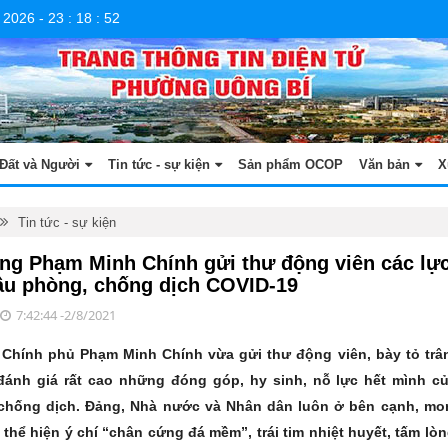
 2026
-
23
:
18
:
53
Đất và Người
Tin tức - sự kiện
Sản phẩm OCOP
Văn bản
X
Tin tức - sự kiện
ng Phạm Minh Chính gửi thư động viên các lự
ầu phòng, chống dịch COVID-19
7:42:44 -2/8/2021
Chính phủ Phạm Minh Chính vừa gửi thư động viên, bày tỏ trân
ánh giá rất cao những đóng góp, hy sinh, nỗ lực hết mình c
chống dịch. Đảng, Nhà nước và Nhân dân luôn ở bên cạnh, mo
c thể hiện ý chí “chân cứng đá mềm”, trái tim nhiệt huyết, tấm lò