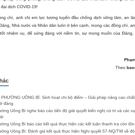
 đại dịch COVID-19!
ng chí, anh chị em lực lượng tuyến đầu chống dịch vững tâm, an là
Đảng, Nhà nước và Nhân dân luôn ở bên cạnh, mong các đồng chí, an
tốt nhiệm vụ, để xứng đáng với niềm tin, sự mong muốn của Đảng,
Phạm
Theo
bao
khác
PHƯỜNG UÔNG BÍ: Sinh hoạt chi bộ điểm – Giải pháp nâng cao chất 
sở đảng
ng Uông Bí nghe báo cáo tiến độ giải quyết kiến nghị cử tri và các v
ài
ng Uông Bí báo cáo kết quả thực hiện các kết luận thanh tra còn tồn
ng Uông Bí: Đánh giá kết quả thực hiện Nghị quyết 57-NQ/TW về độ