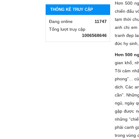
Hơn 500 ng
THỐNG KÊ TRUY CẬP
chiến đấu vớ
tạm thời chư
Đang online
11747
anh chị em 
Tổng lượt truy cập
1006568646
tranh đẹp la
đức hy sinh,
Hơn 500 ng
gian khổ, n
Tôi cảm nhậ
phong”… của
dịch. Các an
cần”. Những
ngủ, ngày q
gặp được ng
những “chiế
phải canh gá
trong vùng 