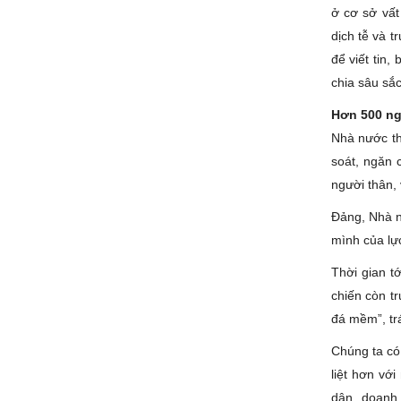
ở cơ sở vất
dịch tễ và 
để viết tin,
chia sâu sắ
Hơn 500 ng
Nhà nước th
soát, ngăn 
người thân,
Đảng, Nhà n
mình của lực
Thời gian t
chiến còn t
đá mềm”, trá
Chúng ta có 
liệt hơn vớ
dân, doanh 