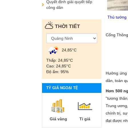
Quyết định giải quyết tiếp
công dân
Thủ tướng 
THỜI TIẾT
Cổng Thông 
24,85°С
Thấp: 24,85°С
Cao: 24,85°С
Độ ẩm: 95%
Hưởng ứng L
dân, toàn q
TỶ GIÁ NGOẠI TỆ
Hơn 500 ng
“tương thân
Trung ương,
chính trị, 
Giá vàng
Tỉ giá
đạt được nhữ