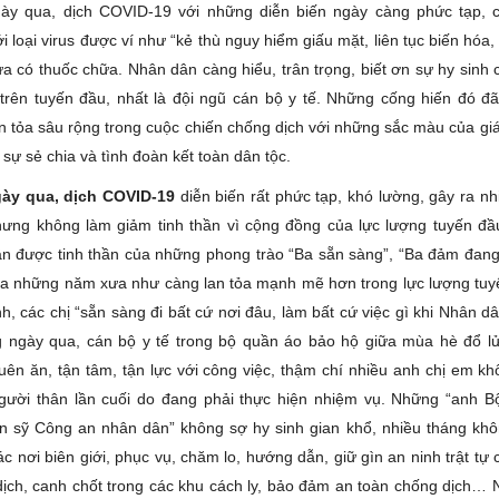
ày qua, dịch COVID-19 với những diễn biến ngày càng phức tạp, c
i loại virus được ví như “kẻ thù nguy hiểm giấu mặt, liên tục biến hóa,
a có thuốc chữa. Nhân dân càng hiểu, trân trọng, biết ơn sự hy sinh 
trên tuyến đầu, nhất là đội ngũ cán bộ y tế. Những cống hiến đó đ
n tỏa sâu rộng trong cuộc chiến chống dịch với những sắc màu của giá
 sự sẻ chia và tình đoàn kết toàn dân tộc.
ày qua, dịch COVID-19
diễn biến rất phức tạp, khó lường, gây ra nh
hưng không làm giảm tinh thần vì cộng đồng của lực lượng tuyến đầ
n được tinh thần của những phong trào “Ba sẵn sàng”, “Ba đảm đan
 những năm xưa như càng lan tỏa mạnh mẽ hơn trong lực lượng tuy
h, các chị “sẵn sàng đi bất cứ nơi đâu, làm bất cứ việc gì khi Nhân 
 ngày qua, cán bộ y tế trong bộ quần áo bảo hộ giữa mùa hè đổ l
uên ăn, tận tâm, tận lực với công việc, thậm chí nhiều anh chị em kh
ười thân lần cuối do đang phải thực hiện nhiệm vụ. Những “anh B
n sỹ Công an nhân dân” không sợ hy sinh gian khổ, nhiều tháng kh
c nơi biên giới, phục vụ, chăm lo, hướng dẫn, giữ gìn an ninh trật t
dịch, canh chốt trong các khu cách ly, bảo đảm an toàn chống dịch…