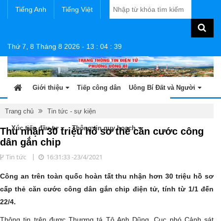
Tiếng Anh
Tiếng Việt
Thứ 7, 8 Tháng 8 2026
-
13
:
04
:
39
Giới thiệu
Tiếp công dân
Uông Bí Đất và Người
Tin tức - sự kiện
Sản phẩm OCOP
Văn bản
Trang chủ
Tin tức - sự kiện
Xúc tiến đầu tư
Thông tin quy hoạch
Thu nhận 30 triệu hồ sơ thẻ căn cước công
dân gắn chip
Tin tức
16:31:33 -23/4/2021
Công an trên toàn quốc hoàn tất thu nhận hơn 30 triệu hồ sơ
cấp thẻ căn cước công dân gắn chip điện tử, tính từ 1/1 đến
22/4.
Thông tin trên được Thượng tá Tô Anh Dũng, Cục phó Cảnh sát