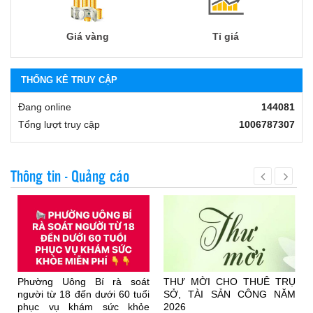
Giá vàng
Tỉ giá
THỐNG KÊ TRUY CẬP
Đang online
144081
Tổng lượt truy cập
1006787307
Thông tin - Quảng cáo
n
Phường Uông Bí rà soát
THƯ MỜI CHO THUÊ TRỤ
i
người từ 18 đến dưới 60 tuổi
SỞ, TÀI SẢN CÔNG NĂM
phục vụ khám sức khỏe
2026