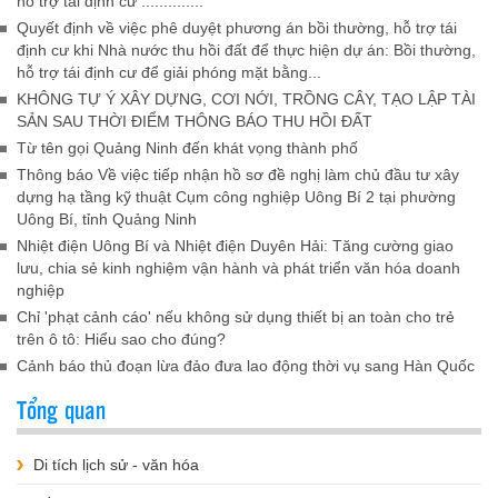
hỗ trợ tái định cư ..............
Quyết định về việc phê duyệt phương án bồi thường, hỗ trợ tái
định cư khi Nhà nước thu hồi đất để thực hiện dự án: Bồi thường,
hỗ trợ tái định cư để giải phóng mặt bằng...
KHÔNG TỰ Ý XÂY DỰNG, CƠI NỚI, TRỒNG CÂY, TẠO LẬP TÀI
SẢN SAU THỜI ĐIỂM THÔNG BÁO THU HỒI ĐẤT
Từ tên gọi Quảng Ninh đến khát vọng thành phố
Thông báo Về việc tiếp nhận hồ sơ đề nghị làm chủ đầu tư xây
dựng hạ tầng kỹ thuật Cụm công nghiệp Uông Bí 2 tại phường
Uông Bí, tỉnh Quảng Ninh
Nhiệt điện Uông Bí và Nhiệt điện Duyên Hải: Tăng cường giao
lưu, chia sẻ kinh nghiệm vận hành và phát triển văn hóa doanh
nghiệp
Chỉ 'phạt cảnh cáo' nếu không sử dụng thiết bị an toàn cho trẻ
trên ô tô: Hiểu sao cho đúng?
Cảnh báo thủ đoạn lừa đảo đưa lao động thời vụ sang Hàn Quốc
Tổng quan
Di tích lịch sử - văn hóa