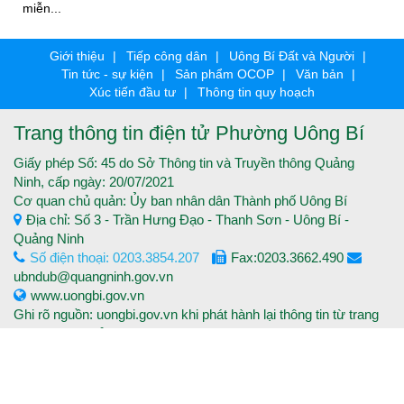
miễn...
Giới thiệu
Tiếp công dân
Uông Bí Đất và Người
Tin tức - sự kiện
Sản phẩm OCOP
Văn bản
Xúc tiến đầu tư
Thông tin quy hoạch
Trang thông tin điện tử Phường Uông Bí
Giấy phép Số: 45 do Sở Thông tin và Truyền thông Quảng
Ninh, cấp ngày: 20/07/2021
Cơ quan chủ quản: Ủy ban nhân dân Thành phố Uông Bí
Địa chỉ: Số 3 - Trần Hưng Đạo - Thanh Sơn - Uông Bí -
Quảng Ninh
Số điện thoại: 0203.3854.207
Fax:0203.3662.490
ubndub@quangninh.gov.vn
www.uongbi.gov.vn
Ghi rõ nguồn: uongbi.gov.vn khi phát hành lại thông tin từ trang
thông tin điện tử.
Copyright © 2016 Trang thông tin điện tử Thành phố Uông Bí -
Tất cả các quyền