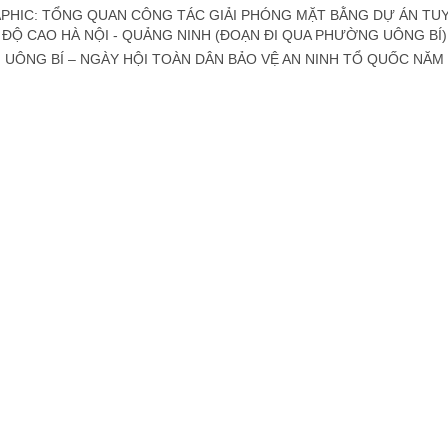
PHIC: TỔNG QUAN CÔNG TÁC GIẢI PHÓNG MẶT BẰNG DỰ ÁN T
 ĐỘ CAO HÀ NỘI - QUẢNG NINH (ĐOẠN ĐI QUA PHƯỜNG UÔNG BÍ)
UÔNG BÍ – NGÀY HỘI TOÀN DÂN BẢO VỆ AN NINH TỔ QUỐC NĂM 