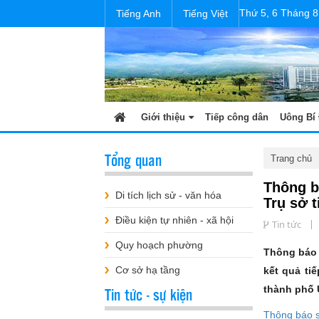
Thứ 5, 6 Tháng 8
Tiếng Anh
Tiếng Việt
Giới thiệu
Tiếp công dân
Uông Bí 
Tổng quan
Trang chủ
Thông b
Di tích lịch sử - văn hóa
Trụ sở 
Điều kiện tự nhiên - xã hội
Tin tức
Quy hoạch phường
Thông báo 
Cơ sở hạ tầng
kết quả ti
Tin tức - sự kiện
thành phố 
Thông báo 