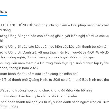
khác
PHƯỜNG UÔNG BÍ: Sinh hoạt chi bộ điểm – Giải pháp nâng cao chất 
sở đảng
ng Uông Bí nghe báo cáo tiến độ giải quyết kiến nghị cử tri và các v
ài
ng Uông Bí báo cáo kết quả thực hiện các kết luận thanh tra còn tồn
ng Uông Bí: Đánh giá kết quả thực hiện Nghị quyết 57-NQ/TW về độ
a học, công nghệ, đổi mới sáng tạo và chuyển đổi số quốc gia
n ứng viên nam tham gia Chương trình thực tập sinh đi thực tập kỹ thu
apan) tháng 8 năm 2026
 sớm bệnh tật từ khám sức khỏe sàng lọc miễn phí
ừ 1/9 có thành phố Quảng Ninh, từ 20/9 có thành phố Bắc Ninh trực th
8/2026: 6 trường hợp công chức không đủ điều kiện bổ nhiệm
 nhóm được bảo hiểm y tế chi trả khi khám tại nhà
 phố hoàn thành hội nghị cử tri lấy ý kiến danh sách người ứng cử Tr
2026 - 2031