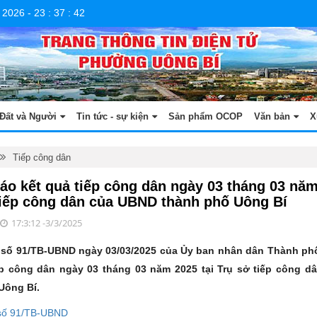
 2026
-
23
:
37
:
43
Đất và Người
Tin tức - sự kiện
Sản phẩm OCOP
Văn bản
X
Tiếp công dân
áo kết quả tiếp công dân ngày 03 tháng 03 năm
tiếp công dân của UBND thành phố Uông Bí
17:3:12 -3/3/2025
số 91/TB-UBND ngày 03/03/2025 của Ủy ban nhân dân Thành ph
ếp công dân ngày 03 tháng 03 năm 2025 tại Trụ sở tiếp công 
Uông Bí.
số 91/TB-UBND