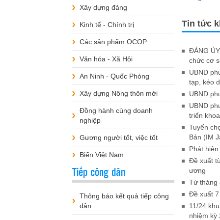
Xây dựng đảng
Tin tức 
Kinh tế - Chính trị
Các sản phẩm OCOP
ĐẢNG ỦY 
Văn hóa - Xã Hội
chức cơ 
UBND phườ
An Ninh - Quốc Phòng
tạp, kéo d
Xây dựng Nông thôn mới
UBND phườ
UBND phườ
Đồng hành cùng doanh
triển kho
nghiệp
Tuyển chọ
Bản (IM J
Gương người tốt, việc tốt
Phát hiện
Biển Việt Nam
Đề xuất t
Tiếp công dân
ương
Từ tháng 
Đề xuất 7
Thông báo kết quả tiếp công
dân
11/24 khu
nhiệm kỳ 