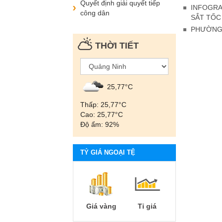
Quyết định giải quyết tiếp
INFOGRA
công dân
SẮT TỐC
PHƯỜNG 
THỜI TIẾT
25,77°С
Thấp: 25,77°С
Cao: 25,77°С
Độ ẩm: 92%
TỶ GIÁ NGOẠI TỆ
Giá vàng
Tỉ giá