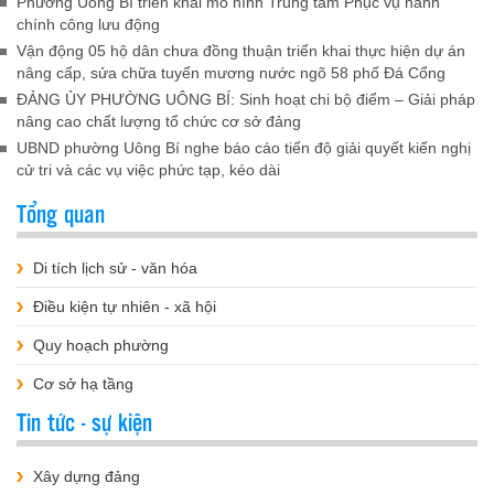
Phường Uông Bí triển khai mô hình Trung tâm Phục vụ hành
chính công lưu động
Vận động 05 hộ dân chưa đồng thuận triển khai thực hiện dự án
nâng cấp, sửa chữa tuyến mương nước ngõ 58 phố Đá Cổng
ĐẢNG ỦY PHƯỜNG UÔNG BÍ: Sinh hoạt chi bộ điểm – Giải pháp
nâng cao chất lượng tổ chức cơ sở đảng
UBND phường Uông Bí nghe báo cáo tiến độ giải quyết kiến nghị
cử tri và các vụ việc phức tạp, kéo dài
Tổng quan
Di tích lịch sử - văn hóa
Điều kiện tự nhiên - xã hội
Quy hoạch phường
Cơ sở hạ tầng
Tin tức - sự kiện
Xây dựng đảng