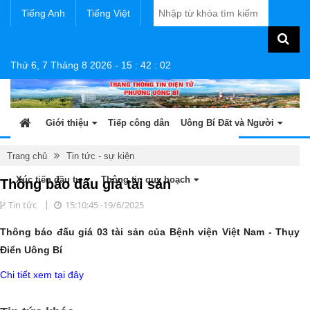
Tiếng Anh
Tiếng Việt
Thứ 6, 7 Tháng 8 2026
-
15
:
42
:
02
Giới thiệu
Tiếp công dân
Uông Bí Đất và Người
Tin tức - sự kiện
Sản phẩm OCOP
Văn bản
Trang chủ
Tin tức - sự kiện
Xúc tiến đầu tư
Thông tin quy hoạch
Thông báo đấu giá tài sản
Tin tức
15:10:45 -19/6/2025
Thông báo đấu giá 03 tài sản của Bệnh viện Việt Nam - Thụy
Điển Uông Bí
Chi tiết xem tại đây