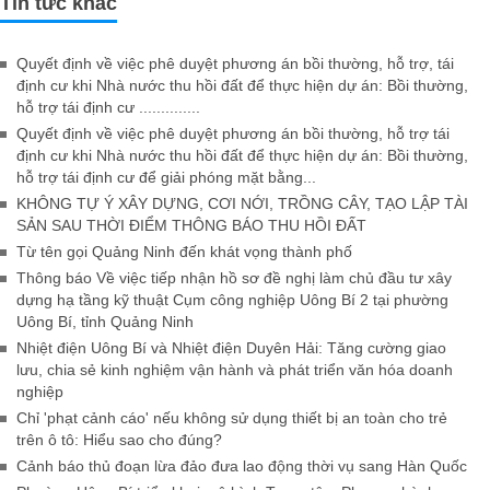
Tin tức khác
Quyết định về việc phê duyệt phương án bồi thường, hỗ trợ, tái
định cư khi Nhà nước thu hồi đất để thực hiện dự án: Bồi thường,
hỗ trợ tái định cư ..............
Quyết định về việc phê duyệt phương án bồi thường, hỗ trợ tái
định cư khi Nhà nước thu hồi đất để thực hiện dự án: Bồi thường,
hỗ trợ tái định cư để giải phóng mặt bằng...
KHÔNG TỰ Ý XÂY DỰNG, CƠI NỚI, TRỒNG CÂY, TẠO LẬP TÀI
SẢN SAU THỜI ĐIỂM THÔNG BÁO THU HỒI ĐẤT
Từ tên gọi Quảng Ninh đến khát vọng thành phố
Thông báo Về việc tiếp nhận hồ sơ đề nghị làm chủ đầu tư xây
dựng hạ tầng kỹ thuật Cụm công nghiệp Uông Bí 2 tại phường
Uông Bí, tỉnh Quảng Ninh
Nhiệt điện Uông Bí và Nhiệt điện Duyên Hải: Tăng cường giao
lưu, chia sẻ kinh nghiệm vận hành và phát triển văn hóa doanh
nghiệp
Chỉ 'phạt cảnh cáo' nếu không sử dụng thiết bị an toàn cho trẻ
trên ô tô: Hiểu sao cho đúng?
Cảnh báo thủ đoạn lừa đảo đưa lao động thời vụ sang Hàn Quốc