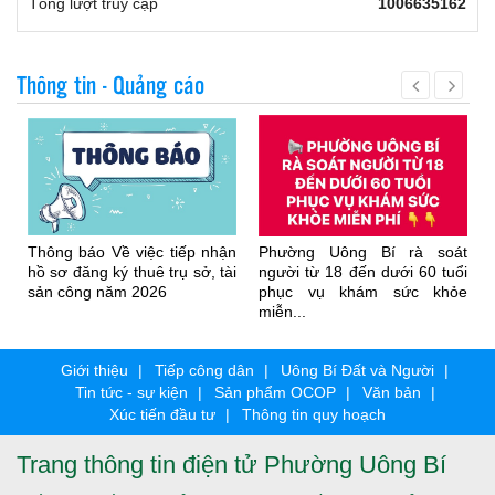
Tổng lượt truy cập
1006635162
Thông tin - Quảng cáo
Thông báo Về việc tiếp nhận
Phường Uông Bí rà soát
hồ sơ đăng ký thuê trụ sở, tài
người từ 18 đến dưới 60 tuổi
sản công năm 2026
phục vụ khám sức khỏe
miễn...
Giới thiệu
Tiếp công dân
Uông Bí Đất và Người
Tin tức - sự kiện
Sản phẩm OCOP
Văn bản
Xúc tiến đầu tư
Thông tin quy hoạch
Trang thông tin điện tử Phường Uông Bí