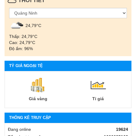
THỜI TIẾT
24,79°С
Thấp: 24,79°С
Cao: 24,79°С
Độ ẩm: 96%
TỶ GIÁ NGOẠI TỆ
Giá vàng
Tỉ giá
THỐNG KÊ TRUY CẬP
Đang online
19624