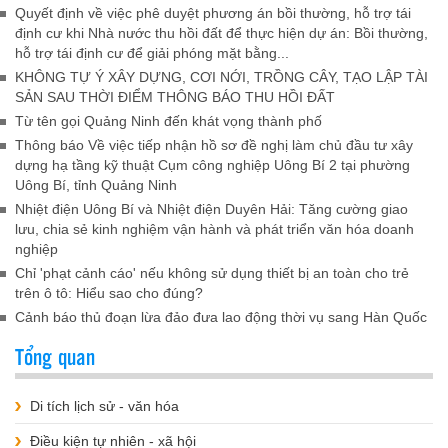
Quyết định về việc phê duyệt phương án bồi thường, hỗ trợ tái
định cư khi Nhà nước thu hồi đất để thực hiện dự án: Bồi thường,
hỗ trợ tái định cư để giải phóng mặt bằng...
KHÔNG TỰ Ý XÂY DỰNG, CƠI NỚI, TRỒNG CÂY, TẠO LẬP TÀI
SẢN SAU THỜI ĐIỂM THÔNG BÁO THU HỒI ĐẤT
Từ tên gọi Quảng Ninh đến khát vọng thành phố
Thông báo Về việc tiếp nhận hồ sơ đề nghị làm chủ đầu tư xây
dựng hạ tầng kỹ thuật Cụm công nghiệp Uông Bí 2 tại phường
Uông Bí, tỉnh Quảng Ninh
Nhiệt điện Uông Bí và Nhiệt điện Duyên Hải: Tăng cường giao
lưu, chia sẻ kinh nghiệm vận hành và phát triển văn hóa doanh
nghiệp
Chỉ 'phạt cảnh cáo' nếu không sử dụng thiết bị an toàn cho trẻ
trên ô tô: Hiểu sao cho đúng?
Cảnh báo thủ đoạn lừa đảo đưa lao động thời vụ sang Hàn Quốc
Tổng quan
Di tích lịch sử - văn hóa
Điều kiện tự nhiên - xã hội