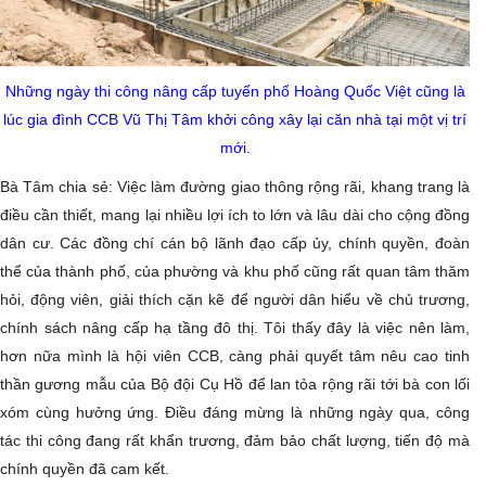
Những ngày thi công nâng cấp tuyến phố Hoàng Quốc Việt cũng là
lúc gia đình CCB Vũ Thị Tâm khởi công xây lại căn nhà tại một vị trí
mới.
Bà Tâm chia sẻ: Việc làm đường giao thông rộng rãi, khang trang là
điều cần thiết, mang lại nhiều lợi ích to lớn và lâu dài cho cộng đồng
dân cư. Các đồng chí cán bộ lãnh đạo cấp ủy, chính quyền, đoàn
thể của thành phố, của phường và khu phố cũng rất quan tâm thăm
hỏi, động viên, giải thích cặn kẽ để người dân hiểu về chủ trương,
chính sách nâng cấp hạ tầng đô thị. Tôi thấy đây là việc nên làm,
hơn nữa mình là hội viên CCB, càng phải quyết tâm nêu cao tinh
thần gương mẫu của Bộ đội Cụ Hồ để lan tỏa rộng rãi tới bà con lối
xóm cùng hưởng ứng. Điều đáng mừng là những ngày qua, công
tác thi công đang rất khẩn trương, đảm bảo chất lượng, tiến độ mà
chính quyền đã cam kết.