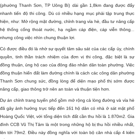
(phường Thanh Sơn, TP Uông Bí) dài gần 1,8km đang được đẩy
nhanh tiến độ thi công. Dù có nhiều hạng mục phải tập trung thực
hiện, như: Mở rộng mặt đường, chỉnh trang vỉa hè, đầu tư nâng cấp
hệ thống cống thoát nước, hạ ngầm cáp điện, cáp viễn thông...
nhưng công việc nhìn chung thuận lợi.
Có được điều đó là nhờ sự quyết tâm sâu sát của các cấp ủy, chính
quyền, tinh thần trách nhiệm của đơn vị thi công, đặc biệt là sự
đồng thuận, ủng hộ cao của đông đảo nhân dân toàn phường. Việc
đồng thuận hiến đất làm đường chính là cách các công dân phường
Thanh Sơn chung sức, đồng lòng để diện mạo phố thị sớm được
nâng cấp, giao thông trở nên an toàn và thuận tiện hơn.
Dự án chỉnh trang tuyến phố gồm mở rộng cả lòng đường và vỉa hè
đã gây ảnh hưởng trực tiếp đến 161 hộ dân có nhà ở sát mặt phố
Hoàng Quốc Việt, với tổng diện tích đất cần thu hồi là 1.870m2. Gia
đình CCB Vũ Thị Tâm là một trong những hộ bị thu hồi nhiều nhất,
lên tới 79m2. Điều này đồng nghĩa với toàn bộ căn nhà cấp 4 kiên