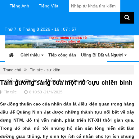
Tiếng Anh
Tiếng Việt
Thứ 7, 8 Tháng 8 2026
-
16
:
07
:
57
Giới thiệu
Tiếp công dân
Uông Bí Đất và Người
Tin tức - sự kiện
Sản phẩm OCOP
Văn bản
Trang chủ
Tin tức - sự kiện
Xúc tiến đầu tư
Thông tin quy hoạch
Tấm gương sáng của một nữ cựu chiến binh
Tin tức
8:10:53 -21/1/2025
Sự đồng thuận cao của nhân dân là điều kiện quan trọng hàng
đầu để Quảng Ninh đạt được những thành tựu nổi bật về xây
dựng NTM, đô thị văn minh, phát triển KT-XH thời gian qua.
Trong đó phải nói tới những hộ dân sẵn lòng hiến đất làm
đường giao thông, hy sinh lợi ích cá nhân cho lợi ích chung