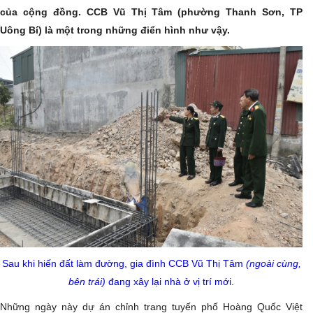
của cộng đồng. CCB Vũ Thị Tâm (phường Thanh Sơn, TP
Uông Bí) là một trong những điển hình như vậy.
Sau khi hiến đất làm đường, gia đình CCB Vũ Thị Tâm
(ngoài cùng,
bên trái)
đang xây lại nhà ở vị trí mới.
Những ngày này dự án chỉnh trang tuyến phố Hoàng Quốc Việt