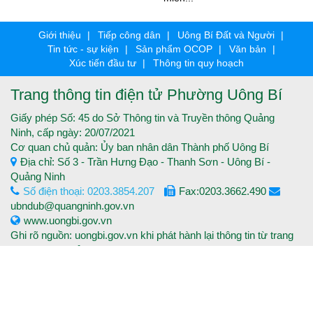
Giới thiệu
Tiếp công dân
Uông Bí Đất và Người
Tin tức - sự kiện
Sản phẩm OCOP
Văn bản
Xúc tiến đầu tư
Thông tin quy hoạch
Trang thông tin điện tử Phường Uông Bí
Giấy phép Số: 45 do Sở Thông tin và Truyền thông Quảng
Ninh, cấp ngày: 20/07/2021
Cơ quan chủ quản: Ủy ban nhân dân Thành phố Uông Bí
Địa chỉ: Số 3 - Trần Hưng Đạo - Thanh Sơn - Uông Bí -
Quảng Ninh
Số điện thoại: 0203.3854.207
Fax:0203.3662.490
ubndub@quangninh.gov.vn
www.uongbi.gov.vn
Ghi rõ nguồn: uongbi.gov.vn khi phát hành lại thông tin từ trang
thông tin điện tử.
Copyright © 2016 Trang thông tin điện tử Thành phố Uông Bí -
Tất cả các quyền