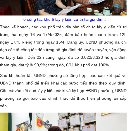
Tổ công tác khu 6 lấy ý kiến cử tri tại gia đình.
Theo kế hoạch, các khu phố trên địa bàn tổ chức lấy ý kiến cử tri
trong hai ngày 16 và 17/4/2025, đảm bảo hoàn thành trước 12h
ngày 17/4. Riêng trong ngày 16/4, Đảng ủy, UBND phường đã chỉ
đạo các tổ công tác đến từng hộ gia đình để tuyên truyền, vận động
và lấy ý kiến. Đến 22h cùng ngày, đã có 3.022/3.323 hộ gia đình
tham gia, đạt tỷ lệ 90,9%; trong đó, 6/11 khu phố đạt 100%.
Sau khi hoàn tất, UBND phường sẽ tổng hợp, báo cáo kết quả về
UBND thành phố để triển khai các bước tiếp theo theo quy định.
Căn cứ vào kết quả lấy ý kiến cử tri và kỳ họp HĐND phường, UBND
phường sẽ gửi báo cáo chính thức để thực hiện phương án sắp
xếp.