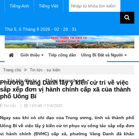
Tiếng Anh
Tiếng Việt
Thứ 5, 6 Tháng 8 2026
-
02
:
28
:
32
Giới thiệu
Tiếp công dân
Uông Bí Đất và Người
Tin tức - sự kiện
Sản phẩm OCOP
Văn bản
Trang chủ
Tin tức - sự kiện
Xúc tiến đầu tư
Thông tin quy hoạch
Phường Vàng Danh lấy ý kiến cử tri về việc
sắp xếp đơn vị hành chính cấp xã của thành
phố Uông Bí
Tin tức
13:5:46 -17/4/2025
Ngay sau khi có chỉ đạo của Trung ương, tỉnh và thành phố
Uông Bí về việc lấy ý kiến cử tri phục vụ công tác sắp xếp đơn
vị hành chính (ĐVHC) cấp xã, phường Vàng Danh đã khẩn