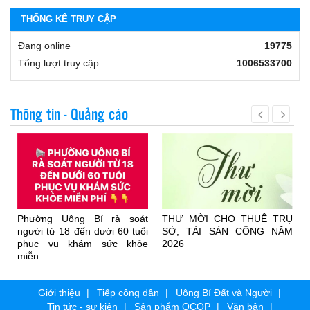
THỐNG KÊ TRUY CẬP
Đang online
19775
Tổng lượt truy cập
1006533700
Thông tin - Quảng cáo
n
Phường Uông Bí rà soát
THƯ MỜI CHO THUÊ TRỤ
i
người từ 18 đến dưới 60 tuổi
SỞ, TÀI SẢN CÔNG NĂM
phục vụ khám sức khỏe
2026
miễn...
Giới thiệu
Tiếp công dân
Uông Bí Đất và Người
Tin tức - sự kiện
Sản phẩm OCOP
Văn bản