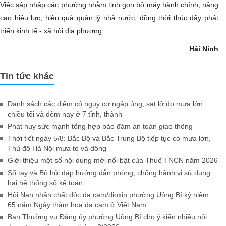
Việc sáp nhập các phường nhằm tinh gọn bộ máy hành chính, nâng
cao hiệu lực, hiệu quả quản lý nhà nước, đồng thời thúc đẩy phát
triển kinh tế - xã hội địa phương.
Hải Ninh
Tin tức khác
Danh sách các điểm có nguy cơ ngập úng, sạt lở do mưa lớn
chiều tối và đêm nay ở 7 tỉnh, thành
Phát huy sức mạnh tổng hợp bảo đảm an toàn giao thông
Thời tiết ngày 5/8: Bắc Bộ và Bắc Trung Bộ tiếp tục có mưa lớn,
Thủ đô Hà Nội mưa to và dông
Giới thiệu một số nội dung mới nổi bật của Thuế TNCN năm 2026
Sổ tay và Bộ hỏi đáp hướng dẫn phòng, chống hành vi sử dụng
hai hệ thống sổ kế toán
Hội Nạn nhân chất độc da cam/dioxin phường Uông Bí kỷ niệm
65 năm Ngày thảm họa da cam ở Việt Nam
Ban Thường vụ Đảng ủy phường Uông Bí cho ý kiến nhiều nội