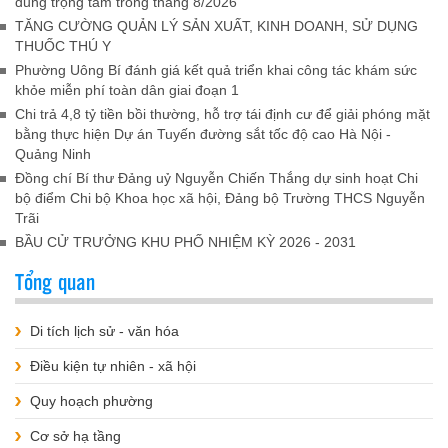
dung trọng tâm trong tháng 8/2026
TĂNG CƯỜNG QUẢN LÝ SẢN XUẤT, KINH DOANH, SỬ DỤNG
THUỐC THÚ Y
Phường Uông Bí đánh giá kết quả triển khai công tác khám sức
khỏe miễn phí toàn dân giai đoạn 1
Chi trả 4,8 tỷ tiền bồi thường, hỗ trợ tái định cư để giải phóng mặt
bằng thực hiện Dự án Tuyến đường sắt tốc độ cao Hà Nội -
Quảng Ninh
Đồng chí Bí thư Đảng uỷ Nguyễn Chiến Thắng dự sinh hoạt Chi
bộ điểm Chi bộ Khoa học xã hội, Đảng bộ Trường THCS Nguyễn
Trãi
BẦU CỬ TRƯỞNG KHU PHỐ NHIỆM KỲ 2026 - 2031
Tổng quan
Di tích lịch sử - văn hóa
Điều kiện tự nhiên - xã hội
Quy hoạch phường
Cơ sở hạ tầng