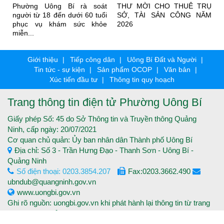
n
Phường Uông Bí rà soát
THƯ MỜI CHO THUÊ TRỤ
i
người từ 18 đến dưới 60 tuổi
SỞ, TÀI SẢN CÔNG NĂM
phục vụ khám sức khỏe
2026
miễn...
Giới thiệu
Tiếp công dân
Uông Bí Đất và Người
Tin tức - sự kiện
Sản phẩm OCOP
Văn bản
Xúc tiến đầu tư
Thông tin quy hoạch
Trang thông tin điện tử Phường Uông Bí
Giấy phép Số: 45 do Sở Thông tin và Truyền thông Quảng
Ninh, cấp ngày: 20/07/2021
Cơ quan chủ quản: Ủy ban nhân dân Thành phố Uông Bí
Địa chỉ: Số 3 - Trần Hưng Đạo - Thanh Sơn - Uông Bí -
Quảng Ninh
Số điện thoại: 0203.3854.207
Fax:0203.3662.490
ubndub@quangninh.gov.vn
www.uongbi.gov.vn
Ghi rõ nguồn: uongbi.gov.vn khi phát hành lại thông tin từ trang
thông tin điện tử.