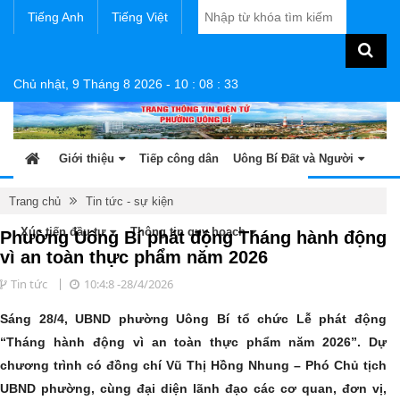
Tiếng Anh
Tiếng Việt
Chủ nhật, 9 Tháng 8 2026
-
10
:
08
:
33
Giới thiệu
Tiếp công dân
Uông Bí Đất và Người
Tin tức - sự kiện
Sản phẩm OCOP
Văn bản
Trang chủ
Tin tức - sự kiện
Xúc tiến đầu tư
Thông tin quy hoạch
Phường Uông Bí phát động Tháng hành động
vì an toàn thực phẩm năm 2026
Tin tức
10:4:8 -28/4/2026
Sáng 28/4, UBND phường Uông Bí tổ chức Lễ phát động
“Tháng hành động vì an toàn thực phẩm năm 2026”. Dự
chương trình có đồng chí Vũ Thị Hồng Nhung – Phó Chủ tịch
UBND phường, cùng đại diện lãnh đạo các cơ quan, đơn vị,