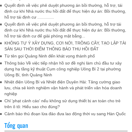
Quyết định về việc phê duyệt phương án bồi thường, hỗ trợ, tái
định cư khi Nhà nước thu hồi đất để thực hiện dự án: Bồi thường,
hỗ trợ tái định cư ..............
Quyết định về việc phê duyệt phương án bồi thường, hỗ trợ tái
định cư khi Nhà nước thu hồi đất để thực hiện dự án: Bồi thường,
hỗ trợ tái định cư để giải phóng mặt bằng...
KHÔNG TỰ Ý XÂY DỰNG, CƠI NỚI, TRỒNG CÂY, TẠO LẬP TÀI
SẢN SAU THỜI ĐIỂM THÔNG BÁO THU HỒI ĐẤT
Từ tên gọi Quảng Ninh đến khát vọng thành phố
Thông báo Về việc tiếp nhận hồ sơ đề nghị làm chủ đầu tư xây
dựng hạ tầng kỹ thuật Cụm công nghiệp Uông Bí 2 tại phường
Uông Bí, tỉnh Quảng Ninh
Nhiệt điện Uông Bí và Nhiệt điện Duyên Hải: Tăng cường giao
lưu, chia sẻ kinh nghiệm vận hành và phát triển văn hóa doanh
nghiệp
Chỉ 'phạt cảnh cáo' nếu không sử dụng thiết bị an toàn cho trẻ
trên ô tô: Hiểu sao cho đúng?
Cảnh báo thủ đoạn lừa đảo đưa lao động thời vụ sang Hàn Quốc
Tổng quan