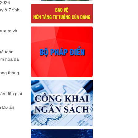
2026
y ở 7 tỉnh,
mưa to và
kế toán
ảm họa da
rong tháng
àn dân giai
ện Dự án