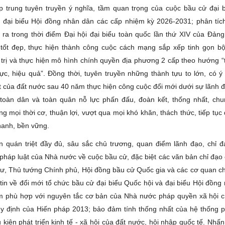
p trung tuyên truyền ý nghĩa, tầm quan trọng của cuộc bầu cử đại 
 đại biểu Hội đồng nhân dân các cấp nhiệm kỳ 2026-2031; phân tíc
 ra trong thời điểm Đại hội đại biểu toàn quốc lần thứ XIV của Đảng
tốt đẹp, thực hiện thành công cuộc cách mạng sắp xếp tinh gọn b
 trị và thực hiện mô hình chính quyền địa phương 2 cấp theo hướng “t
lực, hiệu quả”. Đồng thời, tuyên truyền những thành tựu to lớn, có ý 
t của đất nước sau 40 năm thực hiện công cuộc đổi mới dưới sự lãnh 
toàn dân và toàn quân nỗ lực phấn đấu, đoàn kết, thống nhất, ch
ng mọi thời cơ, thuận lợi, vượt qua mọi khó khăn, thách thức, tiếp tụ
nhanh, bền vững.
n quán triệt đầy đủ, sâu sắc chủ trương, quan điểm lãnh đạo, chỉ 
 pháp luật của Nhà nước về cuộc bầu cử, đặc biệt các văn bản chỉ đạo
 thư, Thủ tướng Chính phủ, Hội đồng bầu cử Quốc gia và các cơ quan c
 tin về đổi mới tổ chức bầu cử đại biểu Quốc hội và đại biểu Hội đồng
 phù hợp với nguyên tắc cơ bản của Nhà nước pháp quyền xã hội c
y định của Hiến pháp 2013; bảo đảm tính thống nhất của hệ thống p
 kiện phát triển kinh tế - xã hội của đất nước, hội nhập quốc tế. Nh