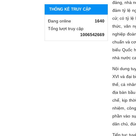
đảng, nhà nư
THỐNG KÊ TRUY CẬP
đảm tỷ lệ n
cử; có tỷ lệ
Đang online
1640
thức, văn n
Tổng lượt truy cập
nghiệp đoàn
1006542669
chuẩn và cơ 
biểu Quốc h
nhà nước ca
Nội dung tuy
XVI và đại 
thể, cá nhân
địa bàn bầu
chế, kịp th
nhiệm, công
phần vào sự
dân chủ, đún
Tiếp tục tu