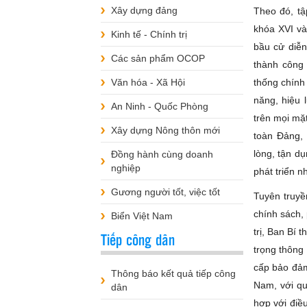
Xây dựng đảng
Theo đó, tậ
khóa XVI và
Kinh tế - Chính trị
bầu cử diễn
Các sản phẩm OCOP
thành công 
Văn hóa - Xã Hội
thống chính
năng, hiệu 
An Ninh - Quốc Phòng
trên mọi mặ
Xây dựng Nông thôn mới
toàn Đảng, 
lòng, tận dụ
Đồng hành cùng doanh
nghiệp
phát triển 
Gương người tốt, việc tốt
Tuyên truyề
chính sách,
Biển Việt Nam
trị, Ban Bí
Tiếp công dân
trọng thông
cấp bảo đảm
Thông báo kết quả tiếp công
Nam, với qu
dân
hợp với điều