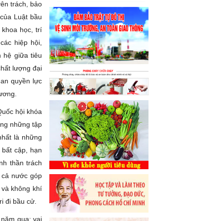
yên trách, bảo
 của Luật bầu
 khoa học, trí
các hiệp hội,
 hệ giữa tiêu
chất lượng đại
uan quyền lực
hương.
 Quốc hội khóa
ơng những tập
 nhất là những
 bất cập, hạn
nh thần trách
i cả nước góp
 và không khí
ri đi bầu cử.
 năm qua; vai