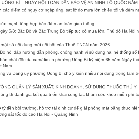
UÔNG BÍ – NGÀY HỘI TOÀN DÂN BẢO VỆ AN NINH TỔ QUỐC NĂM 
 các điểm có nguy cơ ngập úng, sạt lở do mưa lớn chiều tối và đêm na
sức mạnh tổng hợp bảo đảm an toàn giao thông
 ngày 5/8: Bắc Bộ và Bắc Trung Bộ tiếp tục có mưa lớn, Thủ đô Hà Nội 
u một số nội dung mới nổi bật của Thuế TNCN năm 2026
 Bộ hỏi đáp hướng dẫn phòng, chống hành vi sử dụng hai hệ thống sổ 
hân chất độc da cam/dioxin phường Uông Bí kỷ niệm 65 năm Ngày th
ệt Nam
g vụ Đảng ủy phường Uông Bí cho ý kiến nhiều nội dung trọng tâm t
ỜNG QUẢN LÝ SẢN XUẤT, KINH DOANH, SỬ DỤNG THUỐC THÚ Y
ng Bí đánh giá kết quả triển khai công tác khám sức khỏe miễn phí to
8 tỷ tiền bồi thường, hỗ trợ tái định cư để giải phóng mặt bằng thực hi
ng sắt tốc độ cao Hà Nội - Quảng Ninh