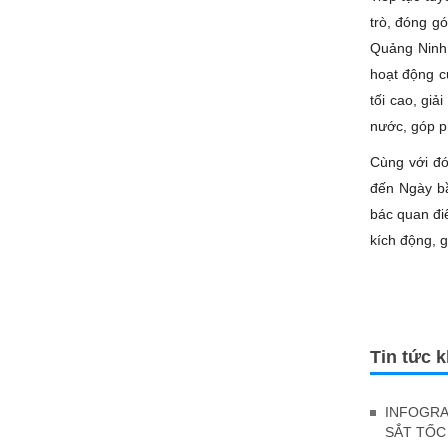
trò, đóng g
Quảng Ninh 
hoạt động c
tối cao, gi
nước, góp p
Cùng với đó
đến Ngày bầ
bác quan điể
kích động, g
Tin tức 
INFOGRA
SẮT TỐC