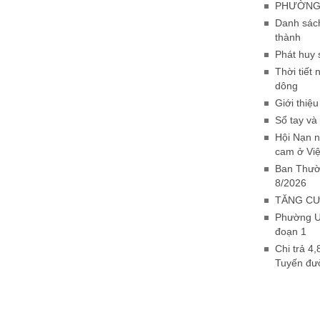
PHƯỜNG 
Danh sách
thành
Phát huy 
Thời tiết
dông
Giới thiệ
Sổ tay và
Hội Nạn n
cam ở Vi
Ban Thườn
8/2026
TĂNG CƯ
Phường Uô
đoạn 1
Chi trả 4,
Tuyến đườ