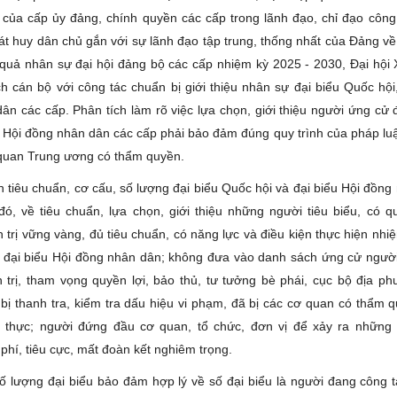
 của cấp ủy đảng, chính quyền các cấp trong lãnh đạo, chỉ đạo công
t huy dân chủ gắn với sự lãnh đạo tập trung, thống nhất của Đảng về
 quả nhân sự đại hội đảng bộ các cấp nhiệm kỳ 2025 - 2030, Đại hội
h cán bộ với công tác chuẩn bị giới thiệu nhân sự đại biểu Quốc hội,
ân các cấp. Phân tích làm rõ việc lựa chọn, giới thiệu người ứng cử 
ểu Hội đồng nhân dân các cấp phải bảo đảm đúng quy trình của pháp lu
quan Trung ương có thẩm quyền.
n tiêu chuẩn, cơ cấu, số lượng đại biểu Quốc hội và đại biểu Hội đồng
đó, về tiêu chuẩn, lựa chọn, giới thiệu những người tiêu biểu, có q
 trị vững vàng, đủ tiêu chuẩn, có năng lực và điều kiện thực hiện nhi
 đại biểu Hội đồng nhân dân; không đưa vào danh sách ứng cử người
h trị, tham vọng quyền lợi, bảo thủ, tư tưởng bè phái, cục bộ địa ph
bị thanh tra, kiểm tra dấu hiệu vi phạm, đã bị các cơ quan có thẩm q
 thực; người đứng đầu cơ quan, tổ chức, đơn vị để xảy ra những 
phí, tiêu cực, mất đoàn kết nghiêm trọng.
ố lượng đại biểu bảo đảm hợp lý về số đại biểu là người đang công 