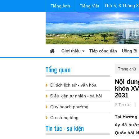
Thứ 5, 6 Tháng 8
Tiếng Anh
Tiếng Việt
Giới thiệu
Tiếp công dân
Uông Bí 
Tổng quan
Trang chủ
Nội dun
Di tích lịch sử - văn hóa
khóa XV
2031
Điều kiện tự nhiên - xã hội
Tin tức
Quy hoạch phường
Tại Hướng 
Cơ sở hạ tầng
ủy đã hướn
Tin tức - sự kiện
Quốc hội k