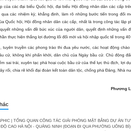
óp của các đại biểu Quốc hội, đại biểu Hội đồng nhân dân các cấp trên
qua các nhiệm kỳ; khẳng định, làm rõ những bước tiến trong đổi m
ủa Quốc hội, Hội đồng nhân dân các cấp, nhất là trong công tác lập p
ải quyết những vấn đề bức xúc của người dân, quyết định những vấn đ
hần thực hiện thắng lợi đường lối đổi mới và hội nhập quốc tế trong 4
, tuyên truyền các phong trào thi đua yêu nước, các hoạt động ch
u cử, không khí phấn khởi, dân chủ của Ngày bầu cử. Chủ động đấ
m sai trái, xuyên tạc phá hoại cuộc bầu cử của thế lực thù địch, lợi 
ây rối, chia rẽ khối đại đoàn kết toàn dân tộc, chống phá Đảng, Nhà n
Phương La
khác
PHIC | TỔNG QUAN CÔNG TÁC GIẢI PHÓNG MẶT BẰNG DỰ ÁN T
 ĐỘ CAO HÀ NỘI - QUẢNG NINH (ĐOẠN ĐI QUA PHƯỜNG UÔNG BÍ)