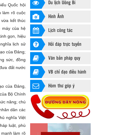
Du lịch Uông Bí
biểu Quốc hội
h làm rõ cuộc
Hình Ảnh
 vừa kết thúc
ộ máy của hệ
Lịch công tác
inh gọn, hiệu
Hỏi đáp trực tuyến
nghĩa lịch sử
đạo của Đảng;
Văn bản pháp quy
ung sức, đồng
c đưa đất nước
VB chỉ đạo điều hành
Hòm thư góp ý
đạo của Đảng,
 của Bộ Chính
hức năng; chú
 nhân dân các
hủ nghĩa Việt
háp luật, phù
ấn mạnh làm rõ