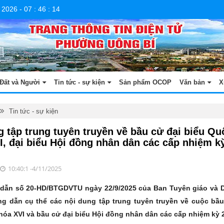
 2026
-
07
:
46
:
15
Đất và Người
Tin tức - sự kiện
Sản phẩm OCOP
Văn bản
X
Tin tức - sự kiện
g tập trung tuyên truyền về bầu cử đại biểu Qu
I, đại biểu Hội đồng nhân dân các cấp nhiệm k
10:40:1 -4/11/2025
dẫn số 20-HD/BTGDVTU ngày 22/9/2025 của Ban Tuyên giáo và 
g dẫn cụ thể các nội dung tập trung tuyên truyền về cuộc bầu
hóa XVI và bầu cử đại biểu Hội đồng nhân dân các cấp nhiệm kỳ 