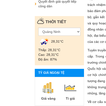
Quyết định giải quyết tiếp
trách nhiệm
công dân
bảo đảm phá
bộ; gắn kết
THỜI TIẾT
và quy hoạc
đồng nhân d
hội, đại bi
28,31°С
của các cơ 
Thấp: 28,31°С
Tuyên truyề
Cao: 28,31°С
cấp. Trong 
Độ ẩm: 87%
trường chính
Quốc hội và
TỶ GIÁ NGOẠI TỆ
cơ hội chín
tượng đang 
không trung
nhũng, lãng 
Giá vàng
Tỉ giá
Về cơ cấu s