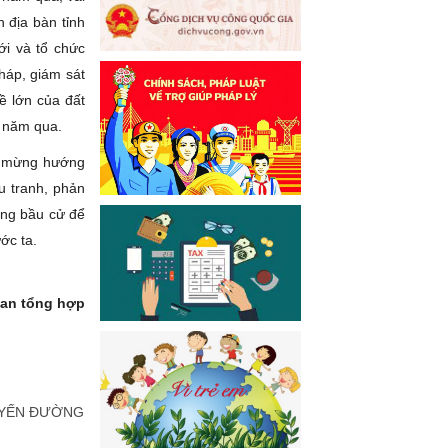
 địa bàn tỉnh
ới và tổ chức
háp, giám sát
ề lớn của đất
0 năm qua.
ào mừng hướng
u tranh, phản
dụng bầu cử để
ước ta.
n tổng hợp
UYẾN ĐƯỜNG