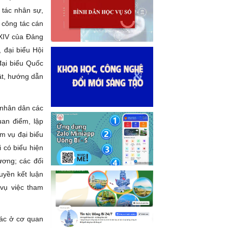
 tác nhân sự,
 công tác cán
 XIV của Đảng
 đại biểu Hội
đại biểu Quốc
ật, hướng dẫn
 nhân dân các
uan điểm, lập
ệm vụ đại biểu
 có biểu hiện
ương; các đối
uyền kết luận
vụ việc tham
tác ở cơ quan