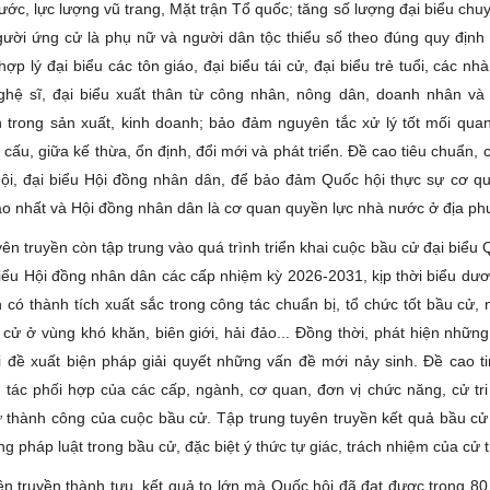
ớc, lực lượng vũ trang, Mặt trận Tổ quốc; tăng số lượng đại biểu chu
gười ứng cử là phụ nữ và người dân tộc thiểu số theo đúng quy định
 hợp lý đại biểu các tôn giáo, đại biểu tái cử, đại biểu trẻ tuổi, các nhà
ghệ sĩ, đại biểu xuất thân từ công nhân, nông dân, doanh nhân và 
 trong sản xuất, kinh doanh; bảo đảm nguyên tắc xử lý tốt mối quan
cấu, giữa kế thừa, ổn định, đổi mới và phát triển. Đề cao tiêu chuẩn, 
ội, đại biểu Hội đồng nhân dân, để bảo đảm Quốc hội thực sự cơ q
o nhất và Hội đồng nhân dân là cơ quan quyền lực nhà nước ở địa p
ên truyền còn tập trung vào quá trình triển khai cuộc bầu cử đại biểu
biểu Hội đồng nhân dân các cấp nhiệm kỳ 2026-2031, kịp thời biểu dư
 có thành tích xuất sắc trong công tác chuẩn bị, tổ chức tốt bầu cử,
 cử ở vùng khó khăn, biên giới, hải đảo... Đồng thời, phát hiện những
ời đề xuất biện pháp giải quyết những vấn đề mới nảy sinh. Đề cao ti
 tác phối hợp của các cấp, ngành, cơ quan, đơn vị chức năng, cử tr
 thành công của cuộc bầu cử. Tập trung tuyên truyền kết quả bầu cử
g pháp luật trong bầu cử, đặc biệt ý thức tự giác, trách nhiệm của cử t
yên truyền thành tựu, kết quả to lớn mà Quốc hội đã đạt được trong 80