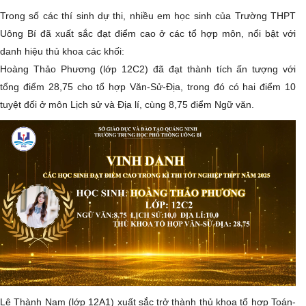
​Trong số các thí sinh dự thi, nhiều em học sinh của Trường THPT
Uông Bí đã xuất sắc đạt điểm cao ở các tổ hợp môn, nổi bật với
danh hiệu thủ khoa các khối:
​Hoàng Thảo Phương (lớp 12C2) đã đạt thành tích ấn tượng với
tổng điểm 28,75 cho tổ hợp Văn-Sử-Địa, trong đó có hai điểm 10
tuyệt đối ở môn Lịch sử và Địa lí, cùng 8,75 điểm Ngữ văn.
​Lê Thành Nam (lớp 12A1) xuất sắc trở thành thủ khoa tổ hợp Toán-