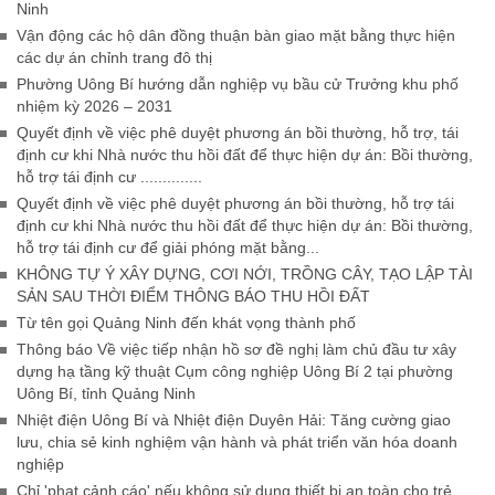
Ninh
Vận động các hộ dân đồng thuận bàn giao mặt bằng thực hiện
các dự án chỉnh trang đô thị
Phường Uông Bí hướng dẫn nghiệp vụ bầu cử Trưởng khu phố
nhiệm kỳ 2026 – 2031
Quyết định về việc phê duyệt phương án bồi thường, hỗ trợ, tái
định cư khi Nhà nước thu hồi đất để thực hiện dự án: Bồi thường,
hỗ trợ tái định cư ..............
Quyết định về việc phê duyệt phương án bồi thường, hỗ trợ tái
định cư khi Nhà nước thu hồi đất để thực hiện dự án: Bồi thường,
hỗ trợ tái định cư để giải phóng mặt bằng...
KHÔNG TỰ Ý XÂY DỰNG, CƠI NỚI, TRỒNG CÂY, TẠO LẬP TÀI
SẢN SAU THỜI ĐIỂM THÔNG BÁO THU HỒI ĐẤT
Từ tên gọi Quảng Ninh đến khát vọng thành phố
Thông báo Về việc tiếp nhận hồ sơ đề nghị làm chủ đầu tư xây
dựng hạ tầng kỹ thuật Cụm công nghiệp Uông Bí 2 tại phường
Uông Bí, tỉnh Quảng Ninh
Nhiệt điện Uông Bí và Nhiệt điện Duyên Hải: Tăng cường giao
lưu, chia sẻ kinh nghiệm vận hành và phát triển văn hóa doanh
nghiệp
Chỉ 'phạt cảnh cáo' nếu không sử dụng thiết bị an toàn cho trẻ