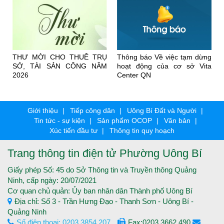
t
THƯ MỜI CHO THUÊ TRỤ
Thông báo Về việc tạm dừng
i
SỞ, TÀI SẢN CÔNG NĂM
hoạt động của cơ sở Vita
e
2026
Center QN
Giới thiệu
Tiếp công dân
Uông Bí Đất và Người
Tin tức - sự kiện
Sản phẩm OCOP
Văn bản
Xúc tiến đầu tư
Thông tin quy hoạch
Trang thông tin điện tử Phường Uông Bí
Giấy phép Số: 45 do Sở Thông tin và Truyền thông Quảng
Ninh, cấp ngày: 20/07/2021
Cơ quan chủ quản: Ủy ban nhân dân Thành phố Uông Bí
Địa chỉ: Số 3 - Trần Hưng Đạo - Thanh Sơn - Uông Bí -
Quảng Ninh
Số điện thoại: 0203.3854.207
Fax:0203.3662.490