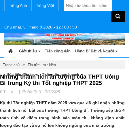
Tiếng Anh
Tiếng Việt
Chủ nhật, 9 Tháng 8 2026
-
12
:
09
:
59
Giới thiệu
Tiếp công dân
Uông Bí Đất và Người
Tin tức - sự kiện
Sản phẩm OCOP
Văn bản
Trang chủ
Tin tức - sự kiện
Xúc tiến đầu tư
Thông tin quy hoạch
Những thành tích ấn tượng của THPT Uông
Bí trong Kỳ thi Tốt nghiệp THPT 2025
Tin tức
20:17:19 -17/7/2025
Kỳ thi Tốt nghiệp THPT năm 2025 vừa qua đã ghi nhận những
thành tích nổi bật của trường THPT Uông Bí. Trường xếp thứ 4
toàn tỉnh về điểm trung bình các môn thi, khẳng định chất
lượng đào tạo và sự nỗ lực không ngừng của nhà trường.