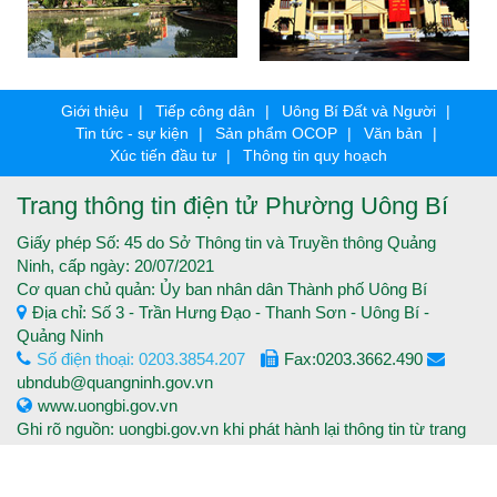
Giới thiệu
Tiếp công dân
Uông Bí Đất và Người
Tin tức - sự kiện
Sản phẩm OCOP
Văn bản
Xúc tiến đầu tư
Thông tin quy hoạch
Trang thông tin điện tử Phường Uông Bí
Giấy phép Số: 45 do Sở Thông tin và Truyền thông Quảng
Ninh, cấp ngày: 20/07/2021
Cơ quan chủ quản: Ủy ban nhân dân Thành phố Uông Bí
Địa chỉ: Số 3 - Trần Hưng Đạo - Thanh Sơn - Uông Bí -
Quảng Ninh
Số điện thoại: 0203.3854.207
Fax:0203.3662.490
ubndub@quangninh.gov.vn
www.uongbi.gov.vn
Ghi rõ nguồn: uongbi.gov.vn khi phát hành lại thông tin từ trang
thông tin điện tử.
Copyright © 2016 Trang thông tin điện tử Thành phố Uông Bí -