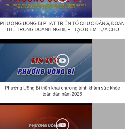
PHƯỜNG UÔNG BÍ PHÁT TRIỂN TỔ CHỨC ĐẢNG, ĐOÀN
THỂ TRONG DOANH NGHIỆP - TẠO ĐIỂM TỰA CHO
DOANH NGHIỆP PHÁT TRIỂN BỀN VỮNG
Phường Uông Bí triển khai chương trình khám sức khỏe
toàn dân năm 2026