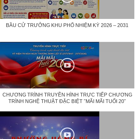
BẦU CỬ TRƯỞNG KHU PHỐ NHIỆM KỲ 2026 – 2031
CHƯƠNG TRÌNH TRUYỀN HÌNH TRỰC TIẾP CHƯƠNG
TRÌNH NGHỆ THUẬT ĐẶC BIỆT "MÃI MÃI TUỔI 20"