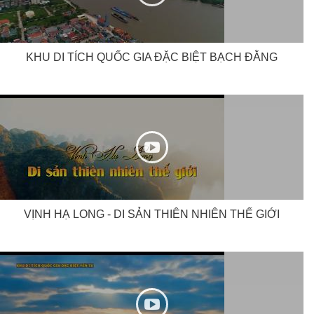
KHU DI TÍCH QUỐC GIA ĐẶC BIỆT BẠCH ĐẰNG
VỊNH HẠ LONG - DI SẢN THIÊN NHIÊN THẾ GIỚI