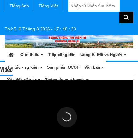
Tiếng Anh
Tiếng Việt
Thứ 5, 6 Tháng 8 2026
-
17
:
40
:
34
Giới thiệu
Tiếp công dân
Uông Bí Đất và Người
Video
Tin tức - sự kiện
Sản phẩm OCOP
Văn bản
Xúc tiến đầu tư
Thông tin quy hoạch