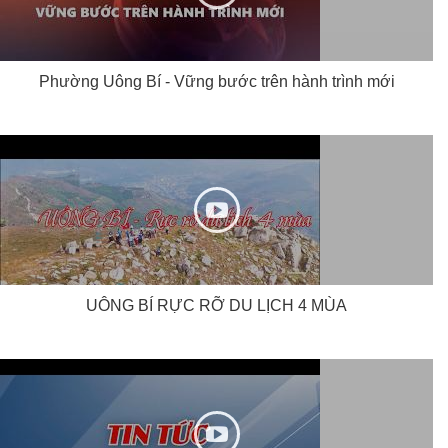
Phường Uông Bí - Vững bước trên hành trình mới
UÔNG BÍ RỰC RỠ DU LỊCH 4 MÙA