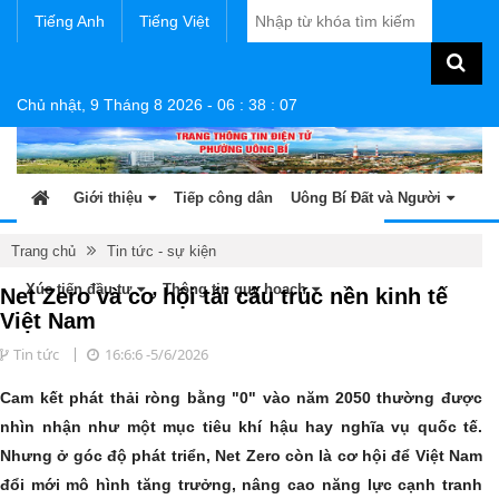
Tiếng Anh
Tiếng Việt
Chủ nhật, 9 Tháng 8 2026
-
06
:
38
:
08
Giới thiệu
Tiếp công dân
Uông Bí Đất và Người
Tin tức - sự kiện
Sản phẩm OCOP
Văn bản
Trang chủ
Tin tức - sự kiện
Xúc tiến đầu tư
Thông tin quy hoạch
Net Zero và cơ hội tái cấu trúc nền kinh tế
Việt Nam
Tin tức
16:6:6 -5/6/2026
Cam kết phát thải ròng bằng "0" vào năm 2050 thường được
nhìn nhận như một mục tiêu khí hậu hay nghĩa vụ quốc tế.
Nhưng ở góc độ phát triển, Net Zero còn là cơ hội để Việt Nam
đổi mới mô hình tăng trưởng, nâng cao năng lực cạnh tranh