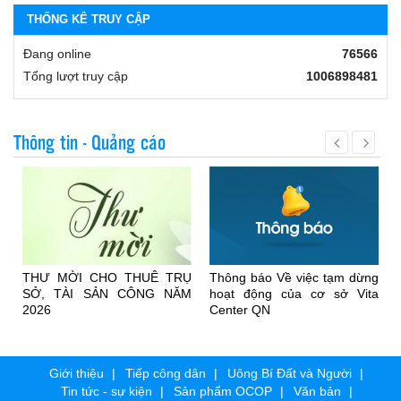
THỐNG KÊ TRUY CẬP
Đang online
76566
Tổng lượt truy cập
1006898481
Thông tin - Quảng cáo
t
THƯ MỜI CHO THUÊ TRỤ
Thông báo Về việc tạm dừng
i
SỞ, TÀI SẢN CÔNG NĂM
hoạt động của cơ sở Vita
e
2026
Center QN
Giới thiệu
Tiếp công dân
Uông Bí Đất và Người
Tin tức - sự kiện
Sản phẩm OCOP
Văn bản