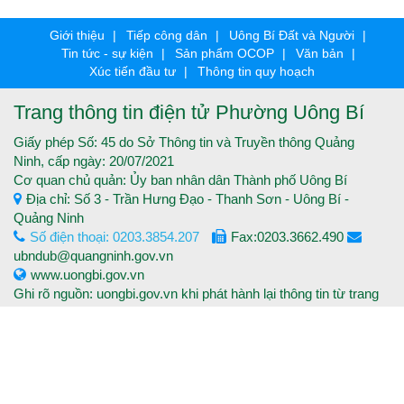
Giới thiệu
Tiếp công dân
Uông Bí Đất và Người
Tin tức - sự kiện
Sản phẩm OCOP
Văn bản
Xúc tiến đầu tư
Thông tin quy hoạch
Trang thông tin điện tử Phường Uông Bí
Giấy phép Số: 45 do Sở Thông tin và Truyền thông Quảng
Ninh, cấp ngày: 20/07/2021
Cơ quan chủ quản: Ủy ban nhân dân Thành phố Uông Bí
Địa chỉ: Số 3 - Trần Hưng Đạo - Thanh Sơn - Uông Bí -
Quảng Ninh
Số điện thoại: 0203.3854.207
Fax:0203.3662.490
ubndub@quangninh.gov.vn
www.uongbi.gov.vn
Ghi rõ nguồn: uongbi.gov.vn khi phát hành lại thông tin từ trang
thông tin điện tử.
Copyright © 2016 Trang thông tin điện tử Thành phố Uông Bí -
Tất cả các quyền