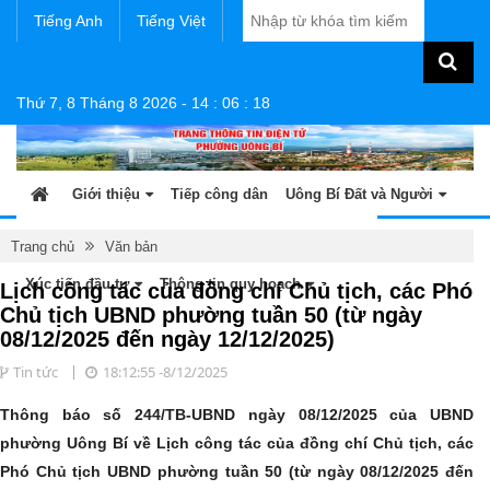
Tiếng Anh
Tiếng Việt
Thứ 7, 8 Tháng 8 2026
-
14
:
06
:
18
Giới thiệu
Tiếp công dân
Uông Bí Đất và Người
Tin tức - sự kiện
Sản phẩm OCOP
Văn bản
Trang chủ
Văn bản
Xúc tiến đầu tư
Thông tin quy hoạch
Lịch công tác của đồng chí Chủ tịch, các Phó
Chủ tịch UBND phường tuần 50 (từ ngày
08/12/2025 đến ngày 12/12/2025)
Tin tức
18:12:55 -8/12/2025
Thông báo số 244/TB-UBND ngày 08/12/2025 của UBND
phường Uông Bí về Lịch công tác của đồng chí Chủ tịch, các
Phó Chủ tịch UBND phường tuần 50 (từ ngày 08/12/2025 đến