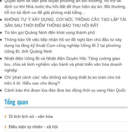
Quyết định về việc phê duyệt phương án bồi thường, hỗ trợ tái
định cư khi Nhà nước thu hồi đất để thực hiện dự án: Bồi thường,
hỗ trợ tái định cư để giải phóng mặt bằng...
KHÔNG TỰ Ý XÂY DỰNG, CƠI NỚI, TRỒNG CÂY, TẠO LẬP TÀI
SẢN SAU THỜI ĐIỂM THÔNG BÁO THU HỒI ĐẤT
Từ tên gọi Quảng Ninh đến khát vọng thành phố
Thông báo Về việc tiếp nhận hồ sơ đề nghị làm chủ đầu tư xây
dựng hạ tầng kỹ thuật Cụm công nghiệp Uông Bí 2 tại phường
Uông Bí, tỉnh Quảng Ninh
Nhiệt điện Uông Bí và Nhiệt điện Duyên Hải: Tăng cường giao
lưu, chia sẻ kinh nghiệm vận hành và phát triển văn hóa doanh
nghiệp
Chỉ 'phạt cảnh cáo' nếu không sử dụng thiết bị an toàn cho trẻ
trên ô tô: Hiểu sao cho đúng?
Cảnh báo thủ đoạn lừa đảo đưa lao động thời vụ sang Hàn Quốc
Tổng quan
Di tích lịch sử - văn hóa
Điều kiện tự nhiên - xã hội