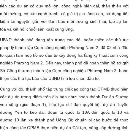
tiên các dự án có quy mô lớn, công nghệ hiện đại, thân thiện với
môi trường, có sức cạnh tranh, có giá trị gia tăng cao, sử dụng tiết
kiệm tài nguyên gắn với đảm bảo môi trường sinh thái, tạo sự lan
tỏa và kết nối chuỗi sản xuất cung ứng.
UBND thành phố đang tập trung cao độ, hoàn thiện các thủ tục
pháp lý thành lập Cụm công nghiệp Phương Nam 2; đã 02 nhà đầu
tư quan tâm nộp hồ sơ đầu tư xây dựng hạ tầng kỹ thuật cụm công
nghiệp Phương Nam 2. Đến nay, thành phố đã hoàn thiện hồ sơ gửi
Sở Công thương thành lập Cụm công nghiệp Phương Nam 2, hoàn
thiện các thủ tục báo cáo UBND tỉnh lựa chọn đầu tư.
Cùng với đó, thành phố tập trung chỉ đạo công tác GPMB thực hiện
các dự án trọng điểm trên địa bàn như: hoàn thành Dự án Đường
ven sông (giai đoạn 1); tiếp tục chỉ đạo quyết liệt dự án Tuyến
đường Yên tử kéo dài, đoạn từ quốc lộ 18A đến quốc lộ 10 và
đường 10 làn xe thành phố Uông Bí; chuẩn bị các bước để thực
hiện công tác GPMB thực hiện dự án Cải tạo, nâng cấp đường tỉnh