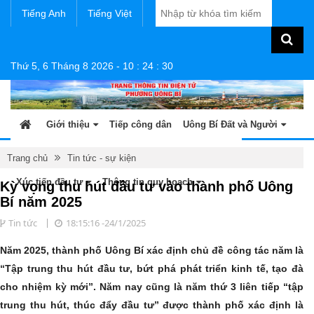
Tiếng Anh
Tiếng Việt
Thứ 5, 6 Tháng 8 2026
-
10
:
24
:
31
Giới thiệu
Tiếp công dân
Uông Bí Đất và Người
Tin tức - sự kiện
Sản phẩm OCOP
Văn bản
Trang chủ
Tin tức - sự kiện
Xúc tiến đầu tư
Thông tin quy hoạch
Kỳ vọng thu hút đầu tư vào thành phố Uông
Bí năm 2025
Tin tức
18:15:16 -24/1/2025
Năm 2025, thành phố Uông Bí xác định chủ đề công tác năm là
“Tập trung thu hút đầu tư, bứt phá phát triển kinh tế, tạo đà
cho nhiệm kỳ mới”. Năm nay cũng là năm thứ 3 liên tiếp “tập
trung thu hút, thúc đẩy đầu tư” được thành phố xác định là