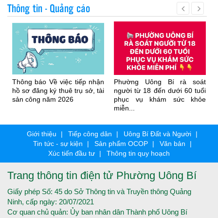
Thông tin - Quảng cáo
áo Về việc tiếp nhận
Phường Uông Bí rà soát
THƯ MỜI 
ng ký thuê trụ sở, tài
người từ 18 đến dưới 60 tuổi
SỞ, TÀI 
ng năm 2026
phục vụ khám sức khỏe
2026
miễn...
Giới thiệu
Tiếp công dân
Uông Bí Đất và Người
Tin tức - sự kiện
Sản phẩm OCOP
Văn bản
Xúc tiến đầu tư
Thông tin quy hoạch
Trang thông tin điện tử Phường Uông Bí
Giấy phép Số: 45 do Sở Thông tin và Truyền thông Quảng
Ninh, cấp ngày: 20/07/2021
Cơ quan chủ quản: Ủy ban nhân dân Thành phố Uông Bí