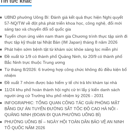
Tin tức khác
UBND phường Uông Bí: Đánh giá kết quả thực hiện Nghị quyết
57-NQ/TW về đột phá phát triển khoa học, công nghệ, đổi mới
sáng tạo và chuyển đổi số quốc gia
Tuyển chọn ứng viên nam tham gia Chương trình thực tập sinh đi
thực tập kỹ thuật tại Nhật Bản (IM Japan) tháng 8 năm 2026
Phát hiện sớm bệnh tật từ khám sức khỏe sàng lọc miễn phí
Đề xuất từ 1/9 có thành phố Quảng Ninh, từ 20/9 có thành phố
Bắc Ninh trực thuộc Trung ương
Từ tháng 8/2026: 6 trường hợp công chức không đủ điều kiện bổ
nhiệm
Đề xuất 7 nhóm được bảo hiểm y tế chi trả khi khám tại nhà
11/24 khu phố hoàn thành hội nghị cử tri lấy ý kiến danh sách
người ứng cử Trưởng khu phố nhiệm kỳ 2026 - 2031
INFOGRAPHIC: TỔNG QUAN CÔNG TÁC GIẢI PHÓNG MẶT
BẰNG DỰ ÁN TUYẾN ĐƯỜNG SẮT TỐC ĐỘ CAO HÀ NỘI -
QUẢNG NINH (ĐOẠN ĐI QUA PHƯỜNG UÔNG BÍ)
PHƯỜNG UÔNG BÍ – NGÀY HỘI TOÀN DÂN BẢO VỆ AN NINH
TỔ QUỐC NĂM 2026