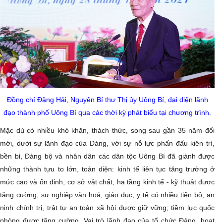
Đồng chí Đặng Hải, Nguyên Bí thư Thị ủy Uông Bí, đại diện lãnh
đạo thành phố Uông Bí qua các thời kỳ phát biểu tại chương trình.
Mặc dù có nhiều khó khăn, thách thức, song sau gần 35 năm đổi
mới, dưới sự lãnh đạo của Đảng, với sự nỗ lực phấn đấu kiên trì,
bền bỉ, Đảng bộ và nhân dân các dân tộc Uông Bí đã giành đư­­ợc
những thành tựu to lớn, toàn diện: kinh tế liên tục tăng trư­­ởng ở
mức cao và ổn định, cơ sở vật chất, hạ tầng kinh tế - kỹ thuật đư­­ợc
tăng cư­­ờng; sự nghiệp văn hoá, giáo dục, y tế có nhiều tiến bộ; an
ninh chính trị, trật tự an toàn xã hội được giữ vững; tiềm lực quốc
phòng được tăng c­ư­ờng. Vai trò lãnh đạo của tổ chức Đảng, hoạt