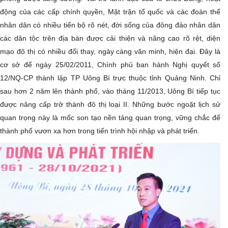
động của các cấp chính quyền, Mặt trận tổ quốc và các đoàn thể
nhân dân có nhiều tiến bộ rõ nét, đời sống của đông đảo nhân dân
các dân tộc trên địa bàn đ­ư­ợc cải thiện và nâng cao rõ rệt, diện
mạo đô thị có nhiều đổi thay, ngày càng văn minh, hiện đại. Đây là
cơ sở để ngày 25/02/2011, Chính phủ ban hành Nghị quyết số
12/NQ-CP thành lập TP Uông Bí trực thuộc tỉnh Quảng Ninh. Chỉ
sau hơn 2 năm lên thành phố, vào tháng 11/2013, Uông Bí tiếp tục
được nâng cấp trở thành đô thị loại II. Những bước ngoặt lịch sử
quan trọng này là mốc son tạo nền tảng quan trọng, vững chắc để
thành phố vươn xa hơn trong tiến trình hội nhập và phát triển.