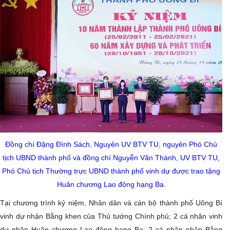
Đồng chí Đặng Đình Sách, Nguyên UV BTV TU, nguyên Phó Chủ
tịch UBND thành phố và đồng chí Nguyễn Văn Thành, UV BTV TU,
Phó Chủ tịch Thường trực UBND thành phố vinh dự được trao tặng
Huân chương Lao động hạng Ba.
Tại chương trình kỷ niệm, Nhân dân và cán bộ thành phố Uông Bí
vinh dự nhận Bằng khen của Thủ tướng Chính phủ; 2 cá nhân vinh
dự nhận Huân chương Lao động hạng Ba; 2 cá nhân nhận Bằng