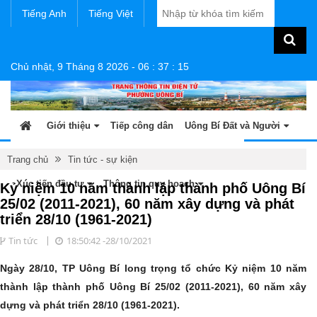
Tiếng Anh
Tiếng Việt
Chủ nhật, 9 Tháng 8 2026
-
06
:
37
:
17
Giới thiệu
Tiếp công dân
Uông Bí Đất và Người
Tin tức - sự kiện
Sản phẩm OCOP
Văn bản
Trang chủ
Tin tức - sự kiện
Xúc tiến đầu tư
Thông tin quy hoạch
Kỷ niệm 10 năm thành lập thành phố Uông Bí
25/02 (2011-2021), 60 năm xây dựng và phát
triển 28/10 (1961-2021)
Tin tức
18:50:42 -28/10/2021
Ngày 28/10, TP Uông Bí long trọng tổ chức Kỷ niệm 10 năm
thành lập thành phố Uông Bí 25/02 (2011-2021), 60 năm xây
dựng và phát triển 28/10 (1961-2021).