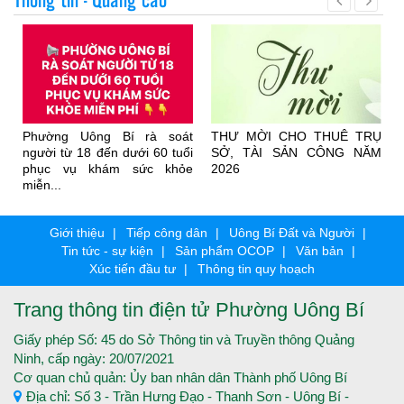
n
Phường Uông Bí rà soát
THƯ MỜI CHO THUÊ TRỤ
i
người từ 18 đến dưới 60 tuổi
SỞ, TÀI SẢN CÔNG NĂM
phục vụ khám sức khỏe
2026
miễn...
Giới thiệu
Tiếp công dân
Uông Bí Đất và Người
Tin tức - sự kiện
Sản phẩm OCOP
Văn bản
Xúc tiến đầu tư
Thông tin quy hoạch
Trang thông tin điện tử Phường Uông Bí
Giấy phép Số: 45 do Sở Thông tin và Truyền thông Quảng
Ninh, cấp ngày: 20/07/2021
Cơ quan chủ quản: Ủy ban nhân dân Thành phố Uông Bí
Địa chỉ: Số 3 - Trần Hưng Đạo - Thanh Sơn - Uông Bí -