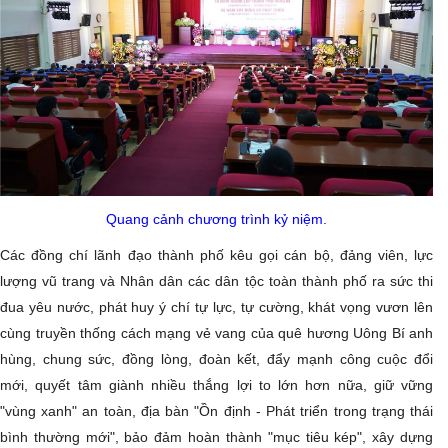
Quang cảnh chương trình kỷ niệm.
Các đồng chí lãnh đạo thành phố kêu gọi cán bộ, đảng viên, lực
lượng vũ trang và Nhân dân các dân tộc toàn thành phố ra sức thi
đua yêu nước, phát huy ý chí tự lực, tự cường, khát vọng vươn lên
cùng truyền thống cách mạng vẻ vang của quê hương Uông Bí anh
hùng, chung sức, đồng lòng, đoàn kết, đẩy mạnh công cuộc đổi
mới, quyết tâm giành nhiều thắng lợi to lớn hơn nữa, giữ vững
"vùng xanh" an toàn, địa bàn "Ồn định - Phát triển trong trạng thái
bình thường mới", bảo đảm hoàn thành "mục tiêu kép", xây dựng