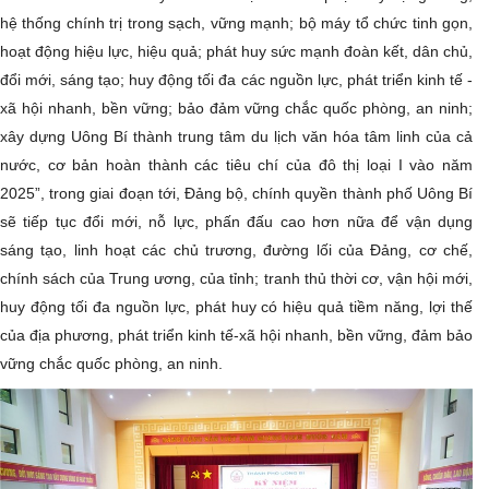
hệ thống chính trị trong sạch, vững mạnh; bộ máy tổ chức tinh gọn,
hoạt động hiệu lực, hiệu quả; phát huy sức mạnh đoàn kết, dân chủ,
đổi mới, sáng tạo; huy động tối đa các nguồn lực, phát triển kinh tế -
xã hội nhanh, bền vững; bảo đảm vững chắc quốc phòng, an ninh;
xây dựng Uông Bí thành trung tâm du lịch văn hóa tâm linh của cả
nước, cơ bản hoàn thành các tiêu chí của đô thị loại I vào năm
2025”, trong giai đoạn tới, Đảng bộ, chính quyền thành phố Uông Bí
sẽ tiếp tục đổi mới, nỗ lực, phấn đấu cao hơn nữa để vận dụng
sáng tạo, linh hoạt các chủ trương, đường lối của Đảng, cơ chế,
chính sách của Trung ương, của tỉnh; tranh thủ thời cơ, vận hội mới,
huy động tối đa nguồn lực, phát huy có hiệu quả tiềm năng, lợi thế
của địa phương, phát triển kinh tế-xã hội nhanh, bền vững, đảm bảo
vững chắc quốc phòng, an ninh.