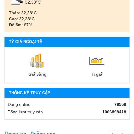
32,38°С
Thấp: 32,38°С
Cao: 32,38°С
Độ ẩm: 67%
TỶ GIÁ NGOẠI TỆ
Giá vàng
Tỉ giá
THỐNG KÊ TRUY CẬP
Đang online
76559
Tổng lượt truy cập
1006898418
Thông tin - Quảng cáo