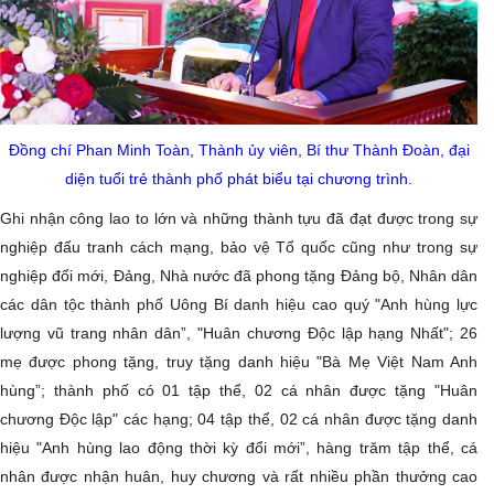
Đồng chí Phan Minh Toàn, Thành ủy viên, Bí thư Thành Đoàn, đại
diện tuổi trẻ thành phố phát biểu tại chương trình.
Ghi nhận công lao to lớn và những thành tựu đã đạt được trong sự
nghiệp đấu tranh cách mạng, bảo vệ Tổ quốc cũng như trong sự
nghiệp đổi mới, Đảng, Nhà nước đã phong tặng Đảng bộ, Nhân dân
các dân tộc thành phố Uông Bí danh hiệu cao quý "Anh hùng lực
lượng vũ trang nhân dân”, "Huân chương Độc lập hạng Nhất"; 26
mẹ được phong tặng, truy tặng danh hiệu "Bà Mẹ Việt Nam Anh
hùng”; thành phố có 01 tập thể, 02 cá nhân được tặng "Huân
chương Độc lập" các hạng; 04 tập thể, 02 cá nhân được tặng danh
hiệu "Anh hùng lao động thời kỳ đổi mới”, hàng trăm tập thể, cá
nhân được nhận huân, huy chương và rất nhiều phần thưởng cao