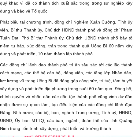
quý khác vì đã có thành tích xuất sắc trong trong sự nghiệp xây
dựng và bảo vệ Tổ quốc.
Phát biểu tại chương trình, đồng chí Nghiêm Xuân Cường, Tỉnh ủy
viên, Bí thư Thành ủy, Chủ tịch HĐND thành phố và đồng chí Phạm
Tuấn Đạt, Phó Bí thư Thành ủy, Chủ tịch UBND thành phố bày tỏ
niềm tự hào, xúc động, trân trọng thành quả Uông Bí 60 năm xây
dựng và phát triển, 10 năm thành lập thành phố.
Các đồng chí lãnh đạo thành phố tri ân sâu sắc tới các lão thành
cách mạng, các thế hệ cán bộ, đảng viên, các tầng lớp Nhân dân,
lực lượng vũ trang Uông Bí đã đóng góp công sức, trí tuệ, tâm huyết
xây dựng và phát triển địa phương trong suốt 60 năm qua. Đảng bộ,
chính quyền và nhân dân các dân tộc thành phố cũng vinh dự đón
nhận được sự quan tâm, tạo điều kiện của các đồng chí lãnh đạo
Đảng, Nhà nước, các bộ, ban, ngành Trung ương, Tỉnh uỷ, HĐND,
UBND, Ủy ban MTTQ, các ban, ngành, đoàn thể của tỉnh Quảng
Ninh trong tiến trình xây dựng, phát triển và trưởng thành.