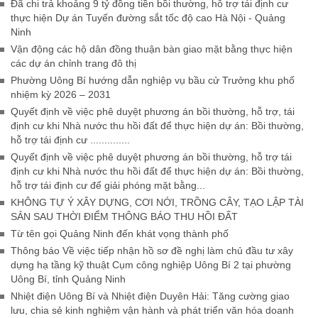
Đã chi trả khoảng 9 tỷ đồng tiền bồi thường, hỗ trợ tái định cư
thực hiện Dự án Tuyến đường sắt tốc độ cao Hà Nội - Quảng
Ninh
Vận động các hộ dân đồng thuận bàn giao mặt bằng thực hiện
các dự án chỉnh trang đô thị
Phường Uông Bí hướng dẫn nghiệp vụ bầu cử Trưởng khu phố
nhiệm kỳ 2026 – 2031
Quyết định về việc phê duyệt phương án bồi thường, hỗ trợ, tái
định cư khi Nhà nước thu hồi đất để thực hiện dự án: Bồi thường,
hỗ trợ tái định cư ..............
Quyết định về việc phê duyệt phương án bồi thường, hỗ trợ tái
định cư khi Nhà nước thu hồi đất để thực hiện dự án: Bồi thường,
hỗ trợ tái định cư để giải phóng mặt bằng...
KHÔNG TỰ Ý XÂY DỰNG, CƠI NỚI, TRỒNG CÂY, TẠO LẬP TÀI
SẢN SAU THỜI ĐIỂM THÔNG BÁO THU HỒI ĐẤT
Từ tên gọi Quảng Ninh đến khát vọng thành phố
Thông báo Về việc tiếp nhận hồ sơ đề nghị làm chủ đầu tư xây
dựng hạ tầng kỹ thuật Cụm công nghiệp Uông Bí 2 tại phường
Uông Bí, tỉnh Quảng Ninh
Nhiệt điện Uông Bí và Nhiệt điện Duyên Hải: Tăng cường giao
lưu, chia sẻ kinh nghiệm vận hành và phát triển văn hóa doanh