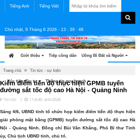
Tiếng Anh
Tiếng Việt
Chủ nhật, 9 Tháng 8 2026
-
13
:
39
:
49
Giới thiệu
Tiếp công dân
Uông Bí Đất và Người
Tin tức - sự kiện
Sản phẩm OCOP
Văn bản
Trang chủ
Tin tức - sự kiện
Xúc tiến đầu tư
Thông tin quy hoạch
Kiểm điểm tiến độ thực hiện GPMB tuyến
đường sắt tốc độ cao Hà Nội - Quảng Ninh
Tin tức
11:6:40 -4/6/2026
Sáng 4/6, UBND tỉnh tổ chức họp kiểm điểm tiến độ thực hiện
giải phóng mặt bằng (GPMB) tuyến đường sắt tốc độ cao Hà
Nội - Quảng Ninh. Đồng chí Bùi Văn Khắng, Phó Bí thư Tỉnh
ủy, Chủ tịch UBND tỉnh, chủ trì.