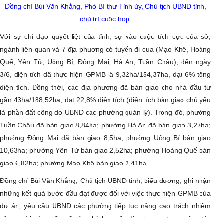
Đồng chí Bùi Văn Khắng, Phó Bí thư Tỉnh ủy, Chủ tịch UBND tỉnh,
chủ trì cuộc họp.
Với sự chỉ đạo quyết liệt của tỉnh, sự vào cuộc tích cực của sở,
ngành liên quan và 7 địa phương có tuyến đi qua (Mạo Khê, Hoàng
Quế, Yên Tử, Uông Bí, Đông Mai, Hà An, Tuần Châu), đến ngày
3/6, diện tích đã thực hiện GPMB là 9,32ha/154,37ha, đạt 6% tổng
diện tích. Đồng thời, các địa phương đã bàn giao cho nhà đầu tư
gần 43ha/188,52ha, đạt 22,8% diện tích (diện tích bàn giao chủ yếu
là phần đất công do UBND các phường quản lý). Trong đó, phường
Tuần Châu đã bàn giao 8,84ha; phường Hà An đã bàn giao 3,27ha;
phường Đông Mai đã bàn giao 8,5ha; phường Uông Bí bàn giao
10,63ha; phường Yên Tử bàn giao 2,52ha; phường Hoàng Quế bàn
giao 6,82ha; phường Mạo Khê bàn giao 2,41ha.
Đồng chí Bùi Văn Khắng, Chủ tịch UBND tỉnh, biểu dương, ghi nhận
những kết quả bước đầu đạt được đối với việc thực hiện GPMB của
dự án; yêu cầu UBND các phường tiếp tục nâng cao trách nhiệm