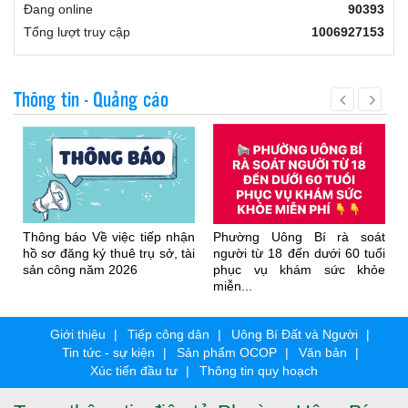
Đang online
90393
Tổng lượt truy cập
1006927153
Thông tin - Quảng cáo
Thông báo Về việc tiếp nhận
Phường Uông Bí rà soát
hồ sơ đăng ký thuê trụ sở, tài
người từ 18 đến dưới 60 tuổi
sản công năm 2026
phục vụ khám sức khỏe
miễn...
Giới thiệu
Tiếp công dân
Uông Bí Đất và Người
Tin tức - sự kiện
Sản phẩm OCOP
Văn bản
Xúc tiến đầu tư
Thông tin quy hoạch