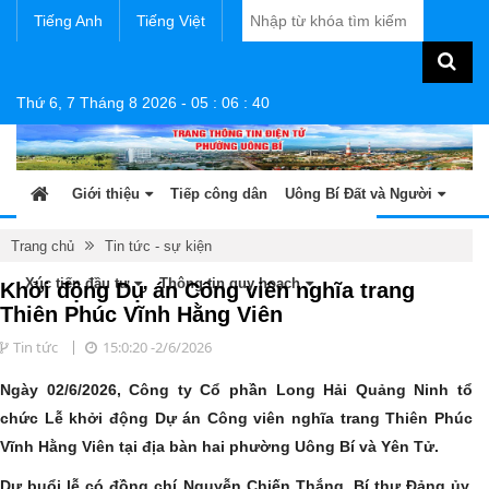
Tiếng Anh
Tiếng Việt
Thứ 6, 7 Tháng 8 2026
-
05
:
06
:
41
Giới thiệu
Tiếp công dân
Uông Bí Đất và Người
Tin tức - sự kiện
Sản phẩm OCOP
Văn bản
Trang chủ
Tin tức - sự kiện
Xúc tiến đầu tư
Thông tin quy hoạch
Khởi động Dự án Công viên nghĩa trang
Thiên Phúc Vĩnh Hằng Viên
Tin tức
15:0:20 -2/6/2026
Ngày 02/6/2026, Công ty Cổ phần Long Hải Quảng Ninh tổ
chức Lễ khởi động Dự án Công viên nghĩa trang Thiên Phúc
Vĩnh Hằng Viên tại địa bàn hai phường Uông Bí và Yên Tử.
Dự buổi lễ có đồng chí Nguyễn Chiến Thắng, Bí thư Đảng ủy,