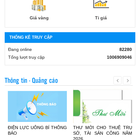
Giá vàng
Tỉ giá
THỐNG KÊ TRUY CẬP
Đang online
82280
Tổng lượt truy cập
1006909046
Thông tin - Quảng cáo
g
ĐIỆN LỰC UÔNG BÍ THÔNG
THƯ MỜI CHO THUÊ TRỤ
a
BÁO
SỞ, TÀI SẢN CÔNG NĂM
2026