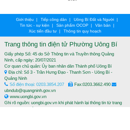
Giới thiệu
Tiếp công dân
Uông Bí Đất và Người
Tin tức - sự kiện
Sản phẩm OCOP
Văn bản
Xúc tiến đầu tư
Thông tin quy hoạch
Trang thông tin điện tử Phường Uông Bí
Giấy phép Số: 45 do Sở Thông tin và Truyền thông Quảng
Ninh, cấp ngày: 20/07/2021
Cơ quan chủ quản: Ủy ban nhân dân Thành phố Uông Bí
Địa chỉ: Số 3 - Trần Hưng Đạo - Thanh Sơn - Uông Bí -
Quảng Ninh
Số điện thoại: 0203.3854.207
Fax:0203.3662.490
ubndub@quangninh.gov.vn
www.uongbi.gov.vn
Ghi rõ nguồn: uongbi.gov.vn khi phát hành lại thông tin từ trang
thông tin điện tử.
Copyright © 2016 Trang thông tin điện tử Thành phố Uông Bí -
Tất cả các quyền