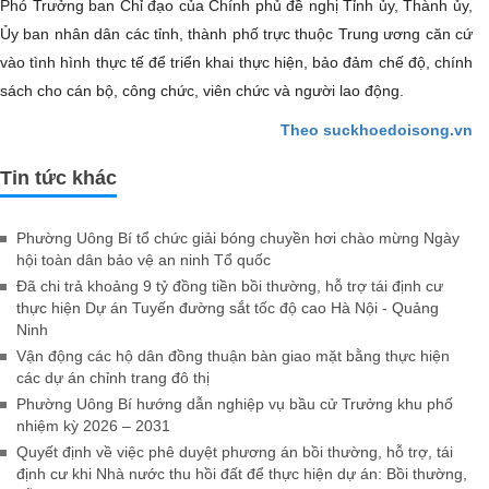
Phó Trưởng ban Chỉ đạo của Chính phủ đề nghị Tỉnh ủy, Thành ủy,
Ủy ban nhân dân các tỉnh, thành phố trực thuộc Trung ương căn cứ
vào tình hình thực tế để triển khai thực hiện, bảo đảm chế độ, chính
sách cho cán bộ, công chức, viên chức và người lao động.
Theo suckhoedoisong.vn
Tin tức khác
Phường Uông Bí tổ chức giải bóng chuyền hơi chào mừng Ngày
hội toàn dân bảo vệ an ninh Tổ quốc
Đã chi trả khoảng 9 tỷ đồng tiền bồi thường, hỗ trợ tái định cư
thực hiện Dự án Tuyến đường sắt tốc độ cao Hà Nội - Quảng
Ninh
Vận động các hộ dân đồng thuận bàn giao mặt bằng thực hiện
các dự án chỉnh trang đô thị
Phường Uông Bí hướng dẫn nghiệp vụ bầu cử Trưởng khu phố
nhiệm kỳ 2026 – 2031
Quyết định về việc phê duyệt phương án bồi thường, hỗ trợ, tái
định cư khi Nhà nước thu hồi đất để thực hiện dự án: Bồi thường,