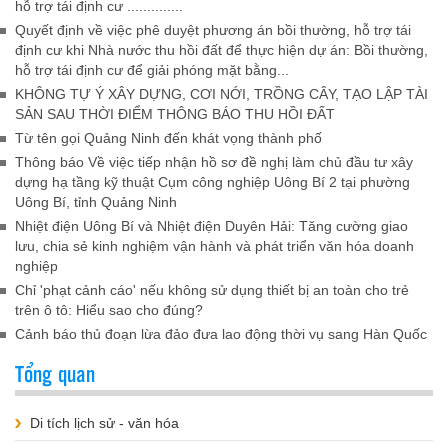
hỗ trợ tái định cư ..............
Quyết định về việc phê duyệt phương án bồi thường, hỗ trợ tái
định cư khi Nhà nước thu hồi đất để thực hiện dự án: Bồi thường,
hỗ trợ tái định cư để giải phóng mặt bằng...
KHÔNG TỰ Ý XÂY DỰNG, CƠI NỚI, TRỒNG CÂY, TẠO LẬP TÀI
SẢN SAU THỜI ĐIỂM THÔNG BÁO THU HỒI ĐẤT
Từ tên gọi Quảng Ninh đến khát vọng thành phố
Thông báo Về việc tiếp nhận hồ sơ đề nghị làm chủ đầu tư xây
dựng hạ tầng kỹ thuật Cụm công nghiệp Uông Bí 2 tại phường
Uông Bí, tỉnh Quảng Ninh
Nhiệt điện Uông Bí và Nhiệt điện Duyên Hải: Tăng cường giao
lưu, chia sẻ kinh nghiệm vận hành và phát triển văn hóa doanh
nghiệp
Chỉ 'phạt cảnh cáo' nếu không sử dụng thiết bị an toàn cho trẻ
trên ô tô: Hiểu sao cho đúng?
Cảnh báo thủ đoạn lừa đảo đưa lao động thời vụ sang Hàn Quốc
Tổng quan
Di tích lịch sử - văn hóa