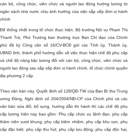
cán bộ, công chức, viên chức và người lao động hưởng lương từ
ngân sách nhà nước chịu ảnh hưởng của việc sắp xếp đơn vị hành
chính.
Để thống nhất trong tổ chức thực hiện, Bộ trưởng Nội vụ Phạm Thị
Thanh Trà, Phó Trưởng ban thường trực Ban Chỉ đạo của Chính
phủ đã ký Công văn số 16/CV-BCĐ gửi các Tỉnh ủy, Thành ủy,
UBND tỉnh, thành phố hướng dẫn về việc thực hiện chế độ phụ cấp
và chế độ nâng bậc lương đối với cán bộ, công chức, viên chức và
người lao động sau sắp xếp đơn vị hành chính, tổ chức chính quyền
địa phương 2 cấp.
Theo văn bản này, Quyết định số 128/QĐ-TW của Ban Bí thư Trung
ương Đảng, Nghị định số 204/2004/NĐ-CP của Chính phủ và các
văn bản sửa đổi, bổ sung, hướng dẫn thi hành thì các chế độ phụ
cấp lương hiện nay bao gồm: Phụ cấp chức vụ lãnh đạo; phụ cấp
thâm niên vượt khung; phụ cấp kiêm nhiệm; phụ cấp khu vực; phụ
cấp đặc biệt; phụ cấp thu hút; phụ cấp lưu động; phụ cấp độc hại,