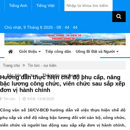
Tiếng Anh
Tiếng Việt
Chủ nhật, 9 Tháng 8 2026
-
08
:
44
:
45
Giới thiệu
Tiếp công dân
Uông Bí Đất và Người
Tin tức - sự kiện
Sản phẩm OCOP
Văn bản
Trang chủ
Tin tức - sự kiện
Xúc tiến đầu tư
Thông tin quy hoạch
Hướng dẫn thực hiện chế độ phụ cấp, nâng
bậc lương công chức, viên chức sau sắp xếp
đơn vị hành chính
Tin tức
9:0:8 -12/8/2025
Công văn số 16/CV-BCĐ hướng dẫn về việc thực hiện chế độ
phụ cấp và chế độ nâng bậc lương đối với cán bộ, công chức,
viên chức và người lao động sau sắp xếp đơn vị hành chính,