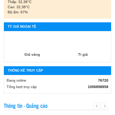
Thấp: 32,38°С
Cao: 32,38°С
Độ ẩm: 67%
TỶ GIÁ NGOẠI TỆ
Giá vàng
Tỉ giá
THỐNG KÊ TRUY CẬP
Đang online
76720
Tổng lượt truy cập
1006898858
Thông tin - Quảng cáo