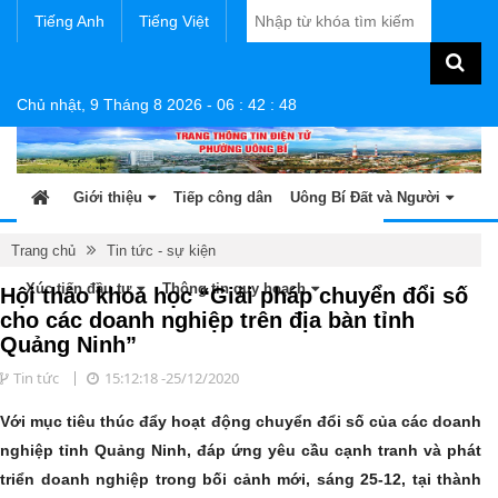
Tiếng Anh
Tiếng Việt
Chủ nhật, 9 Tháng 8 2026
-
06
:
42
:
49
Giới thiệu
Tiếp công dân
Uông Bí Đất và Người
Tin tức - sự kiện
Sản phẩm OCOP
Văn bản
Trang chủ
Tin tức - sự kiện
Xúc tiến đầu tư
Thông tin quy hoạch
Hội thảo khoa học “Giải pháp chuyển đổi số
cho các doanh nghiệp trên địa bàn tỉnh
Quảng Ninh”
Tin tức
15:12:18 -25/12/2020
Với mục tiêu thúc đẩy hoạt động chuyển đổi số của các doanh
nghiệp tỉnh Quảng Ninh, đáp ứng yêu cầu cạnh tranh và phát
triển doanh nghiệp trong bối cảnh mới, sáng 25-12, tại thành