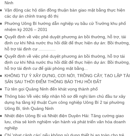
Ninh
Vận động các hộ dân đồng thuận bàn giao mặt bằng thực hiện
các dự án chỉnh trang đô thị
Phường Uông Bí hướng dẫn nghiệp vụ bầu cử Trưởng khu phố
nhiệm kỳ 2026 – 2031
Quyết định về việc phê duyệt phương án bồi thường, hỗ trợ, tái
định cư khi Nhà nước thu hồi đất để thực hiện dự án: Bồi thường,
hỗ trợ tái định cư ..............
Quyết định về việc phê duyệt phương án bồi thường, hỗ trợ tái
định cư khi Nhà nước thu hồi đất để thực hiện dự án: Bồi thường,
hỗ trợ tái định cư để giải phóng mặt bằng...
KHÔNG TỰ Ý XÂY DỰNG, CƠI NỚI, TRỒNG CÂY, TẠO LẬP TÀI
SẢN SAU THỜI ĐIỂM THÔNG BÁO THU HỒI ĐẤT
Từ tên gọi Quảng Ninh đến khát vọng thành phố
Thông báo Về việc tiếp nhận hồ sơ đề nghị làm chủ đầu tư xây
dựng hạ tầng kỹ thuật Cụm công nghiệp Uông Bí 2 tại phường
Uông Bí, tỉnh Quảng Ninh
Nhiệt điện Uông Bí và Nhiệt điện Duyên Hải: Tăng cường giao
lưu, chia sẻ kinh nghiệm vận hành và phát triển văn hóa doanh
nghiệp
Chỉ 'phạt cảnh cáo' nếu không sử dụng thiết bị an toàn cho trẻ