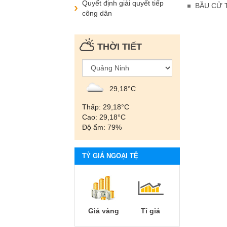
Quyết định giải quyết tiếp
BẦU CỬ 
công dân
THỜI TIẾT
29,18°С
Thấp: 29,18°С
Cao: 29,18°С
Độ ẩm: 79%
TỶ GIÁ NGOẠI TỆ
Giá vàng
Tỉ giá