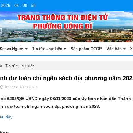
 2026
-
04
:
08
:
59
Đất và Người
Tin tức - sự kiện
Sản phẩm OCOP
Văn bản
X
Tin tức - sự kiện
ỉnh dự toán chi ngân sách địa phương năm 202
8:11:7 -13/11/2023
 số 6262/QĐ-UBND ngày 08/11/2023 của Ủy ban nhân dân Thành
hỉnh dự toán chi ngân sách địa phương năm 2023.
tại đây