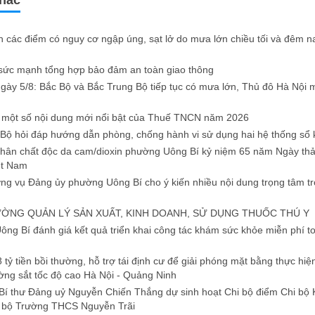
khác
 các điểm có nguy cơ ngập úng, sạt lở do mưa lớn chiều tối và đêm na
sức mạnh tổng hợp bảo đảm an toàn giao thông
 ngày 5/8: Bắc Bộ và Bắc Trung Bộ tiếp tục có mưa lớn, Thủ đô Hà Nội 
u một số nội dung mới nổi bật của Thuế TNCN năm 2026
 Bộ hỏi đáp hướng dẫn phòng, chống hành vi sử dụng hai hệ thống sổ 
hân chất độc da cam/dioxin phường Uông Bí kỷ niệm 65 năm Ngày th
ệt Nam
g vụ Đảng ủy phường Uông Bí cho ý kiến nhiều nội dung trọng tâm t
ỜNG QUẢN LÝ SẢN XUẤT, KINH DOANH, SỬ DỤNG THUỐC THÚ Y
ng Bí đánh giá kết quả triển khai công tác khám sức khỏe miễn phí to
8 tỷ tiền bồi thường, hỗ trợ tái định cư để giải phóng mặt bằng thực hi
ng sắt tốc độ cao Hà Nội - Quảng Ninh
Bí thư Đảng uỷ Nguyễn Chiến Thắng dự sinh hoạt Chi bộ điểm Chi bộ 
g bộ Trường THCS Nguyễn Trãi