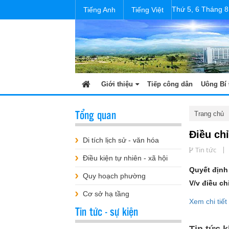
Thứ 5, 6 Tháng 8
Tiếng Anh
Tiếng Việt
Giới thiệu
Tiếp công dân
Uông Bí 
Tổng quan
Trang chủ
Điều ch
Di tích lịch sử - văn hóa
Tin tức
Điều kiện tự nhiên - xã hội
Quyết định
Quy hoạch phường
V/v điều c
Cơ sở hạ tầng
Xem chi tiết 
Tin tức - sự kiện