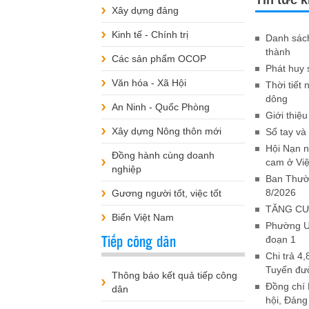
Tin tức 
Xây dựng đảng
Kinh tế - Chính trị
Danh sách
thành
Các sản phẩm OCOP
Phát huy 
Văn hóa - Xã Hội
Thời tiết
dông
An Ninh - Quốc Phòng
Giới thiệ
Xây dựng Nông thôn mới
Sổ tay và
Hội Nạn n
Đồng hành cùng doanh
cam ở Vi
nghiệp
Ban Thườn
8/2026
Gương người tốt, việc tốt
TĂNG CƯ
Biển Việt Nam
Phường Uô
Tiếp công dân
đoạn 1
Chi trả 4,
Tuyến đườ
Thông báo kết quả tiếp công
Đồng chí 
dân
hội, Đản