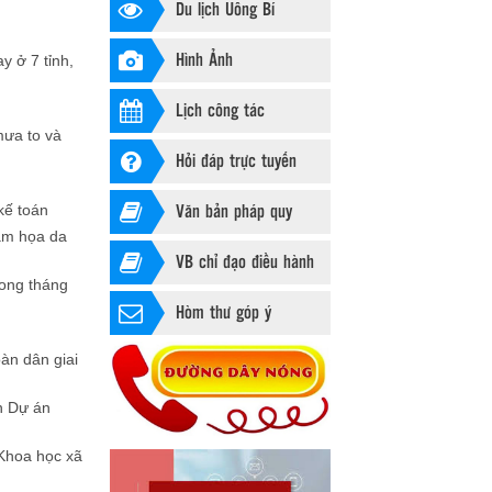
Du lịch Uông Bí
Hình Ảnh
y ở 7 tỉnh,
Lịch công tác
mưa to và
Hỏi đáp trực tuyến
Văn bản pháp quy
kế toán
ảm họa da
VB chỉ đạo điều hành
rong tháng
Hòm thư góp ý
àn dân giai
ện Dự án
Khoa học xã