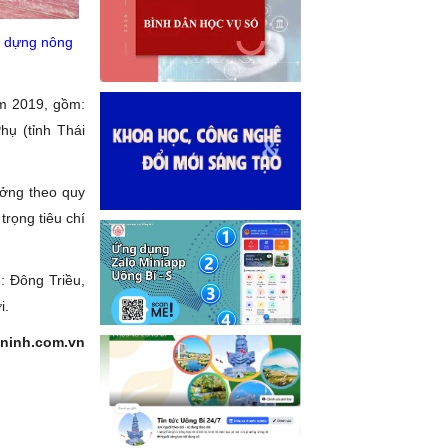
y dựng nông
m 2019, gồm:
ụ (tỉnh Thái
ưởng theo quy
trọng tiêu chí
: Đông Triều,
i.
ninh.com.vn