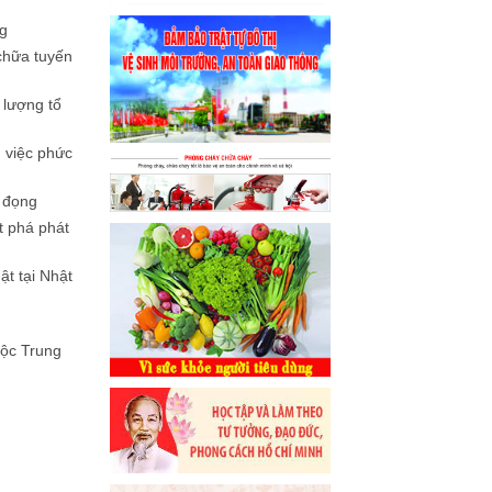
g
chữa tuyến
lượng tổ
ụ việc phức
 đọng
t phá phát
ật tại Nhật
uộc Trung