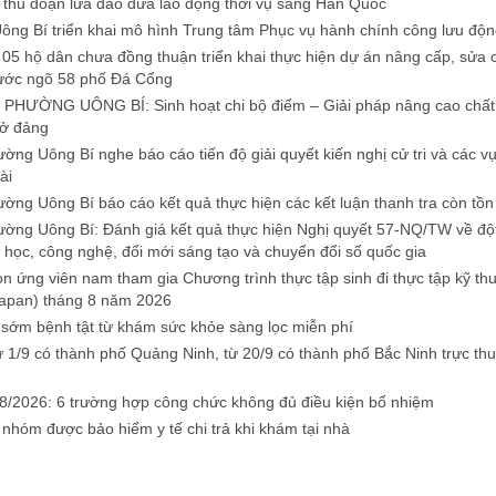
thủ đoạn lừa đảo đưa lao động thời vụ sang Hàn Quốc
ng Bí triển khai mô hình Trung tâm Phục vụ hành chính công lưu độn
05 hộ dân chưa đồng thuận triển khai thực hiện dự án nâng cấp, sửa 
ớc ngõ 58 phố Đá Cổng
PHƯỜNG UÔNG BÍ: Sinh hoạt chi bộ điểm – Giải pháp nâng cao chất 
sở đảng
ng Uông Bí nghe báo cáo tiến độ giải quyết kiến nghị cử tri và các v
ài
ng Uông Bí báo cáo kết quả thực hiện các kết luận thanh tra còn tồn
ng Uông Bí: Đánh giá kết quả thực hiện Nghị quyết 57-NQ/TW về độ
a học, công nghệ, đổi mới sáng tạo và chuyển đổi số quốc gia
n ứng viên nam tham gia Chương trình thực tập sinh đi thực tập kỹ thu
apan) tháng 8 năm 2026
 sớm bệnh tật từ khám sức khỏe sàng lọc miễn phí
ừ 1/9 có thành phố Quảng Ninh, từ 20/9 có thành phố Bắc Ninh trực th
8/2026: 6 trường hợp công chức không đủ điều kiện bổ nhiệm
 nhóm được bảo hiểm y tế chi trả khi khám tại nhà