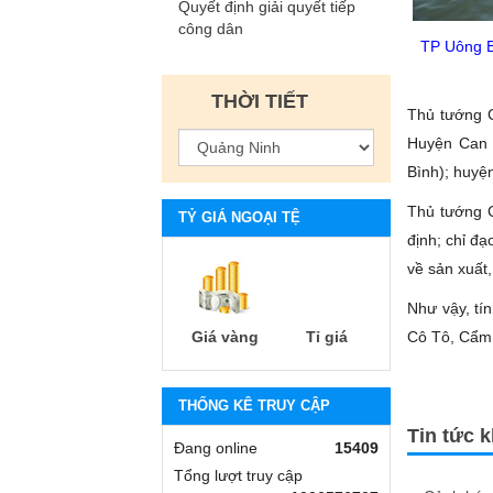
Quyết định giải quyết tiếp
công dân
TP Uông B
THỜI TIẾT
Thủ tướng 
Huyện Can L
Bình); huyệ
Thủ tướng C
TỶ GIÁ NGOẠI TỆ
định; chỉ đạ
về sản xuất
Như vậy, tí
Giá vàng
Tỉ giá
Cô Tô, Cẩm 
THỐNG KÊ TRUY CẬP
Tin tức 
Đang online
15409
Tổng lượt truy cập