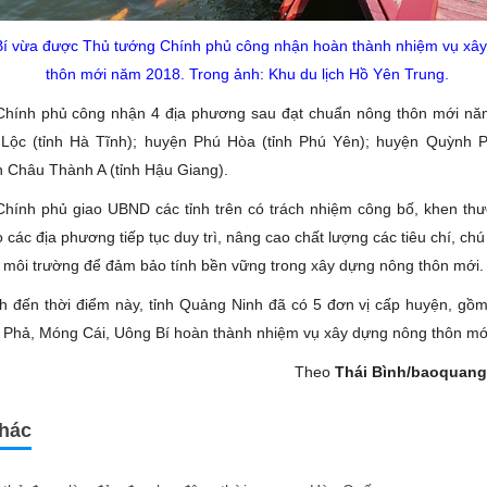
í vừa được Thủ tướng Chính phủ công nhận hoàn thành nhiệm vụ xâ
thôn mới năm 2018. Trong ảnh: Khu du lịch Hồ Yên Trung.
Chính phủ công nhận 4 địa phương sau đạt chuẩn nông thôn mới nă
ộc (tỉnh Hà Tĩnh); huyện Phú Hòa (tỉnh Phú Yên); huyện Quỳnh Ph
n Châu Thành A (tỉnh Hậu Giang).
hính phủ giao UBND các tỉnh trên có trách nhiệm công bố, khen th
o các địa phương tiếp tục duy trì, nâng cao chất lượng các tiêu chí, chú 
, môi trường để đảm bảo tính bền vững trong xây dựng nông thôn mới.
nh đến thời điểm này, tỉnh Quảng Ninh đã có 5 đơn vị cấp huyện, gồm
Phả, Móng Cái, Uông Bí hoàn thành nhiệm vụ xây dựng nông thôn mớ
Theo
Thái Bình/baoquang
khác