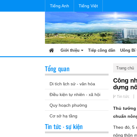
Tiếng Anh
Tiếng Việt
Giới thiệu
Tiếp công dân
Uông Bí 
Tổng quan
Trang chủ
Công nh
Di tích lịch sử - văn hóa
dựng nô
Điều kiện tự nhiên - xã hội
Tin tức
Quy hoạch phường
Thủ tướng 
Cơ sở hạ tầng
chuẩn nông
Tin tức - sự kiện
Theo đó, 5
nông thôn m