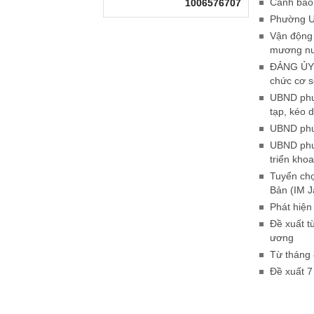
Cảnh báo 
1006576707
Phường Uô
Vận động 
mương nư
ĐẢNG ỦY 
chức cơ 
UBND phườ
tạp, kéo d
UBND phườ
UBND phườ
triển kho
Tuyển chọ
Bản (IM J
Phát hiện
Đề xuất t
ương
Từ tháng 
Đề xuất 7