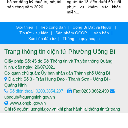
hồ sơ đăng ký thuê trụ sở, tài
người từ 18 đến dưới 60 tuổi
sản công năm 2026
phục vụ khám sức khỏe
miễn...
Giới thiệu
Tiếp công dân
Uông Bí Đất và Người
Tin tức - sự kiện
Sản phẩm OCOP
Văn bản
Xúc tiến đầu tư
Thông tin quy hoạch
Trang thông tin điện tử Phường Uông Bí
Giấy phép Số: 45 do Sở Thông tin và Truyền thông Quảng
Ninh, cấp ngày: 20/07/2021
Cơ quan chủ quản: Ủy ban nhân dân Thành phố Uông Bí
Địa chỉ: Số 3 - Trần Hưng Đạo - Thanh Sơn - Uông Bí -
Quảng Ninh
Số điện thoại: 0203.3854.207
Fax:0203.3662.490
ubndub@quangninh.gov.vn
www.uongbi.gov.vn
Ghi rõ nguồn: uongbi.gov.vn khi phát hành lại thông tin từ trang
thông tin điện tử.
Copyright © 2016 Trang thông tin điện tử Thành phố Uông Bí -