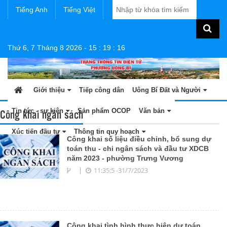
Tiếng Anh
Tiếng Việt
Thứ 6, 7 Tháng 8 2026
-
15
:
19
:
16
Giới thiệu
Tiếp công dân
Uông Bí Đất và Người
Công khai ngân sách
Tin tức - sự kiện
Sản phẩm OCOP
Văn bản
Xúc tiến đầu tư
Thông tin quy hoạch
Công khai số liệu điều chỉnh, bổ sung dự
toán thu - chi ngân sách và đầu tư XDCB
năm 2023 - phường Trưng Vương
11:35:5 -31/7/2023
Công khai tình hình thực hiện dự toán