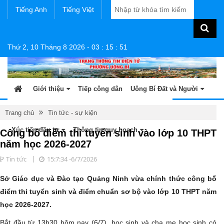
Tiếng Anh
Tiếng Việt
Thứ 2, 10 Tháng 8 2026
-
03
:
15
:
51
Giới thiệu
Tiếp công dân
Uông Bí Đất và Người
Tin tức - sự kiện
Sản phẩm OCOP
Văn bản
Trang chủ
Tin tức - sự kiện
Xúc tiến đầu tư
Thông tin quy hoạch
Công bố điểm thi tuyển sinh vào lớp 10 THPT
năm học 2026-2027
Tin tức
15:7:34 -6/7/2026
Sở Giáo dục và Đào tạo Quảng Ninh vừa chính thức công bố
điểm thi tuyển sinh và điểm chuẩn sơ bộ vào lớp 10 THPT năm
học 2026-2027.
Bắt đầu từ 13h30 hôm nay (6/7), học sinh và cha mẹ học sinh có