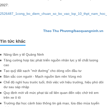
2027:
2526487_1cong_bo_diem_chuan_so_bo_vao_lop_10_thpt_nam_hoc_
Theo Thu Phương/baoquangninh.vn
Tin tức khác
Nâng tầm y tế Quảng Ninh
Tăng cường hợp tác phát triển nguồn nhân lực y tế chất lượng
cao
Tạo quỹ đất sạch "mở đường" cho dòng vốn đầu tư
Bản sắc con người - Mạch nguồn làm nên Vùng mỏ
Chế độ nghỉ hưu trước tuổi, thôi việc với hiệu trưởng, hiệu phó dôi
dư sau sáp nhập
Quy định mới về mức phạt tài xế liên quan đến việc chở trẻ em
trên xe ô tô
Trường đại học cảnh báo thông tin giả mạo, lừa đảo mùa tuyển