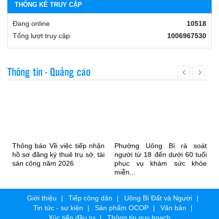
THỐNG KÊ TRUY CẬP
Đang online
10518
Tổng lượt truy cập
1006967530
Thông tin - Quảng cáo
Thông báo Về việc tiếp nhận
Phường Uông Bí rà soát
hồ sơ đăng ký thuê trụ sở, tài
người từ 18 đến dưới 60 tuổi
sản công năm 2026
phục vụ khám sức khỏe
miễn...
Giới thiệu
Tiếp công dân
Uông Bí Đất và Người
Tin tức - sự kiện
Sản phẩm OCOP
Văn bản
Xúc tiến đầu tư
Thông tin quy hoạch