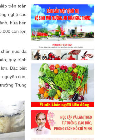
iệp trên toàn
công nghệ cao
hành, hứa hẹn
0.000 con lợn
ị chăn nuôi đa
ảo; quy trình
lợn. Đặc biệt
n nguyên con,
 trường Trung