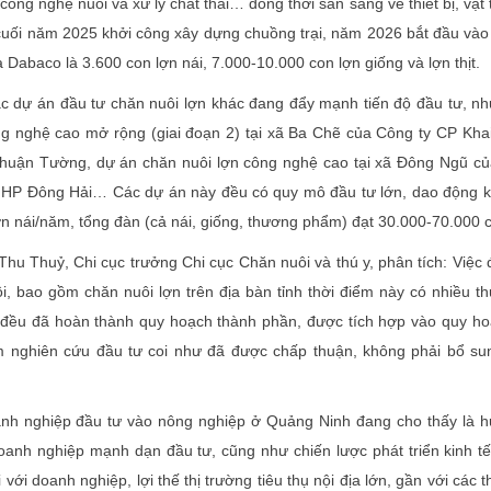
công nghệ nuôi và xử lý chất thải… đồng thời sẵn sàng về thiết bị, vật 
cuối năm 2025 khởi công xây dựng chuồng trại, năm 2026 bắt đầu và
 Dabaco là 3.600 con lợn nái, 7.000-10.000 con lợn giống và lợn thịt.
ác dự án đầu tư chăn nuôi lợn khác đang đẩy mạnh tiến độ đầu tư, n
ng nghệ cao mở rộng (giai đoạn 2) tại xã Ba Chẽ của Công ty CP Kha
huận Tường, dự án chăn nuôi lợn công nghệ cao tại xã Đông Ngũ c
HP Đông Hải… Các dự án này đều có quy mô đầu tư lớn, dao động k
ợn nái/năm, tổng đàn (cả nái, giống, thương phẩm) đạt 30.000-70.000 
Thu Thuỷ, Chi cục trưởng Chi cục Chăn nuôi và thú y, phân tích: Việc 
i, bao gồm chăn nuôi lợn trên địa bàn tỉnh thời điểm này có nhiều thu
đều đã hoàn thành quy hoạch thành phần, được tích hợp vào quy ho
m nghiên cứu đầu tư coi như đã được chấp thuận, không phải bổ su
nh nghiệp đầu tư vào nông nghiệp ở Quảng Ninh đang cho thấy là 
doanh nghiệp mạnh dạn đầu tư, cũng như chiến lược phát triển kinh t
i với doanh nghiệp, lợi thế thị trường tiêu thụ nội địa lớn, gần với các t