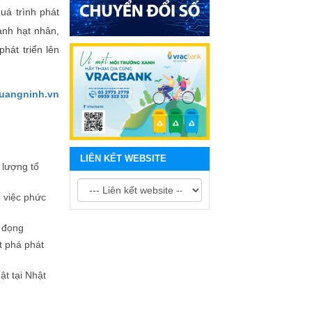
á trình phát
ành hạt nhân,
hát triển lên
quangninh.vn
LIÊN KẾT WEBSITE
lượng tổ
ụ việc phức
 đọng
t phá phát
ật tại Nhật