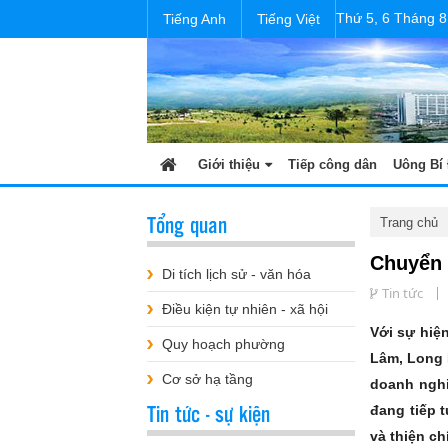
Thứ 5, 6 Tháng 8
Tiếng Anh
Tiếng Việt
Giới thiệu
Tiếp công dân
Uông Bí 
Tổng quan
Trang chủ
Chuyển 
Di tích lịch sử - văn hóa
Tin tức
Điều kiện tự nhiên - xã hội
Với sự hiệ
Quy hoạch phường
Lâm, Long 
Cơ sở hạ tầng
doanh nghi
Tin tức - sự kiện
đang tiếp 
và thiện ch