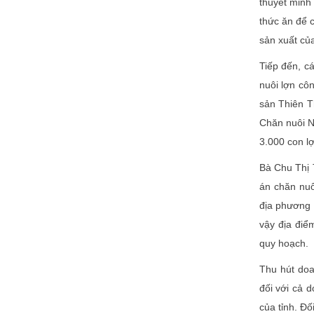
thuyết minh 
thức ăn để 
sản xuất của
Tiếp đến, c
nuôi lợn cô
sản Thiên T
Chăn nuôi N
3.000 con l
Bà Chu Thị 
án chăn nuô
địa phương 
vậy địa điể
quy hoạch.
Thu hút doa
đối với cả 
của tỉnh. Đố