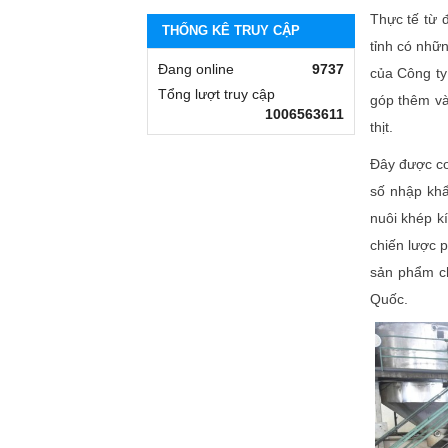
Thực tế từ 
THỐNG KÊ TRUY CẬP
tỉnh có nhữ
Đang online
9737
của Công ty
Tổng lượt truy cập
góp thêm và
1006563611
thịt.
Đây được coi
số nhập khẩ
nuôi khép k
chiến lược 
sản phẩm ch
Quốc.