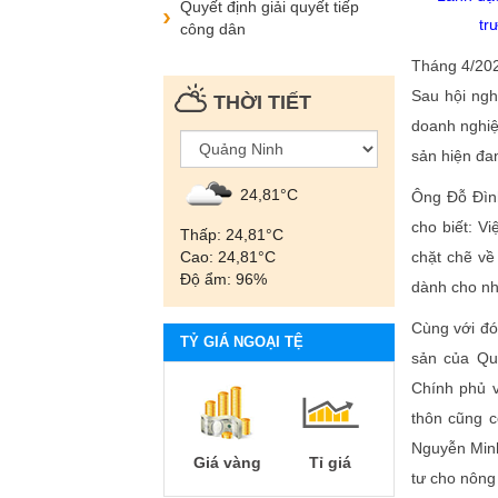
Quyết định giải quyết tiếp
tr
công dân
Tháng 4/202
Sau hội ngh
THỜI TIẾT
doanh nghiệ
sản hiện đan
24,81°С
Ông Đỗ Đình
cho biết: V
Thấp: 24,81°С
Cao: 24,81°С
chặt chẽ về
Độ ẩm: 96%
dành cho nh
Cùng với đó,
TỶ GIÁ NGOẠI TỆ
sản của Quả
Chính phủ v
thôn cũng 
Nguyễn Minh
Giá vàng
Tỉ giá
tư cho nông