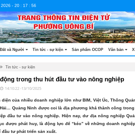
 2026
-
20
:
17
:
58
Đất và Người
Tin tức - sự kiện
Sản phẩm OCOP
Văn bản
X
Tin tức - sự kiện
động trong thu hút đầu tư vào nông nghiệp
14:10:22 -13/10/2025
n diện của nhiều doanh nghiệp lớn như BIM, Việt Úc, Thông Quả
Hải… Quảng Ninh được coi là địa phương khá thành công trong 
ệp đầu tư vào nông nghiệp. Hiện nay, dư địa nông nghiệp Qu
tục được phát huy, là động lực để “kéo” về những doanh nghiệp
í đầu tư phát triển sản xuất.