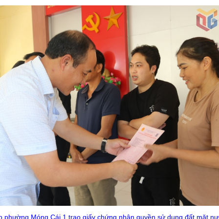
o phường Móng Cái 1 trao giấy chứng nhận quyền sử dụng đất mặt nư