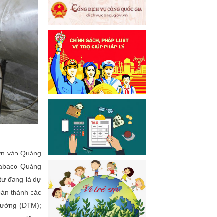
lớn vào Quảng
Dabaco Quảng
tư đang là dự
oàn thành các
trường (DTM);