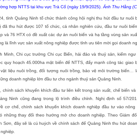
ường hợp NTTS tại khu vực Trà Cổ (ngày 19/9/2025).
Ảnh Thu Hằng (
4, tỉnh Quảng Ninh tổ chức thành công hội nghị thu hút đầu tư nuôi b
ị đã thu hút được 107 tổ chức, cá nhân nghiên cứu, đầu tư nuôi biển
p và 76 HTX có đề xuất các dự án nuôi biển và hạ tầng vùng sản xuấ
g là lĩnh vực sản xuất nông nghiệp được tỉnh ưu tiên mời gọi doanh ng
 Minh, Chi cục trưởng Chi cục Biển, hải đảo và thuỷ sản, kiểm n
iệc quy hoạch 45.000ha mặt biển để NTTS, đẩy mạnh công tác giao b
 vật liệu nuôi trồng, đối tượng nuôi trồng, bảo vệ môi trường biển… l
ững doanh nghiệp lớn đầu tư cho ngành thuỷ sản Quảng Ninh.
 chính sách khuyến khích đầu tư liên kết trong sản xuất, chế biến và
ng Ninh cũng đang trong lộ trình điều chỉnh. Nghị định số 57/20
ề cơ chế, chính sách khuyến khích doanh nghiệp đầu tư vào nông 
có những thay đổi theo hướng mở cho doanh nghiệp. Theo Giám 
 Sơn, đây sẽ là cú huých về chính sách để Quảng Ninh thu hút doa
 nghiệp.