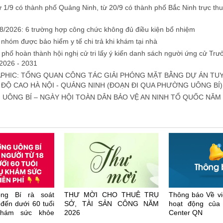
ừ 1/9 có thành phố Quảng Ninh, từ 20/9 có thành phố Bắc Ninh trực th
8/2026: 6 trường hợp công chức không đủ điều kiện bổ nhiệm
 nhóm được bảo hiểm y tế chi trả khi khám tại nhà
 phố hoàn thành hội nghị cử tri lấy ý kiến danh sách người ứng cử Tr
2026 - 2031
PHIC: TỔNG QUAN CÔNG TÁC GIẢI PHÓNG MẶT BẰNG DỰ ÁN T
 ĐỘ CAO HÀ NỘI - QUẢNG NINH (ĐOẠN ĐI QUA PHƯỜNG UÔNG BÍ)
UÔNG BÍ – NGÀY HỘI TOÀN DÂN BẢO VỆ AN NINH TỔ QUỐC NĂM 
ng Bí rà soát
THƯ MỜI CHO THUÊ TRỤ
Thông báo Về vi
đến dưới 60 tuổi
SỞ, TÀI SẢN CÔNG NĂM
hoạt động của 
hám sức khỏe
2026
Center QN