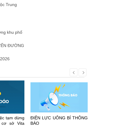
uộc Trung
ưởng khu phố
UYẾN ĐƯỜNG
2026
ệc tạm dừng
ĐIỆN LỰC UÔNG BÍ THÔNG
THƯ MỜI CHO TH
cơ sở Vita
BÁO
SỞ, TÀI SẢN CÔ
2026