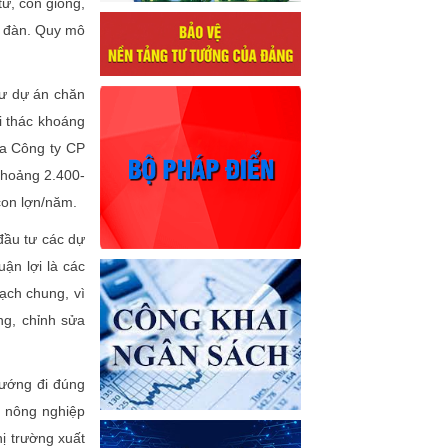
tư, con giống,
o đàn. Quy mô
hư dự án chăn
i thác khoáng
ủa Công ty CP
hoảng 2.400-
con lợn/năm.
đầu tư các dự
ận lợi là các
ạch chung, vì
ng, chỉnh sửa
hướng đi đúng
ế nông nghiệp
hị trường xuất