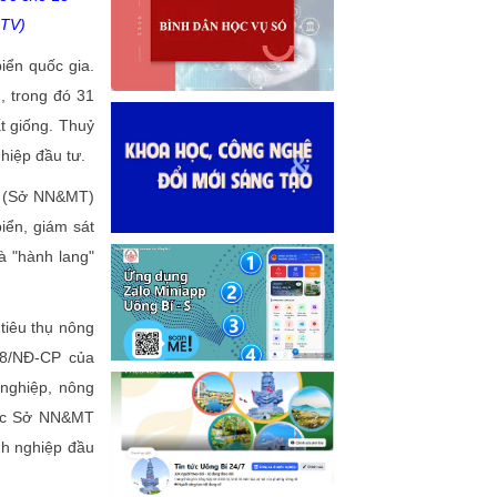
CTV)
iển quốc gia.
, trong đó 31
t giống. Thuỷ
hiệp đầu tư.
gư (Sở NN&MT)
iển, giám sát
à "hành lang"
 tiêu thụ nông
18/NĐ-CP của
nghiệp, nông
đốc Sở NN&MT
nh nghiệp đầu