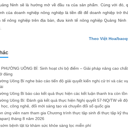
ảng Ninh sẽ là hướng mở về đầu ra của sản phẩm. Cùng với đó, qu
ạnh của doanh nghiệp nông nghiệp là tiền đề để doanh nghiệp trở th
h tế nông nghiệp trên địa bàn, đưa kinh tế nông nghiệp Quảng Ninh p
.
Theo Việt Hoa/bao
khác
PHƯỜNG UÔNG BÍ: Sinh hoạt chi bộ điểm – Giải pháp nâng cao chất 
sở đảng
ng Uông Bí nghe báo cáo tiến độ giải quyết kiến nghị cử tri và các v
ài
ng Uông Bí báo cáo kết quả thực hiện các kết luận thanh tra còn tồn
ng Uông Bí: Đánh giá kết quả thực hiện Nghị quyết 57-NQ/TW về độ
a học, công nghệ, đổi mới sáng tạo và chuyển đổi số quốc gia
n ứng viên nam tham gia Chương trình thực tập sinh đi thực tập kỹ thu
apan) tháng 8 năm 2026
 sớm bệnh tật từ khám sức khỏe sàng lọc miễn phí