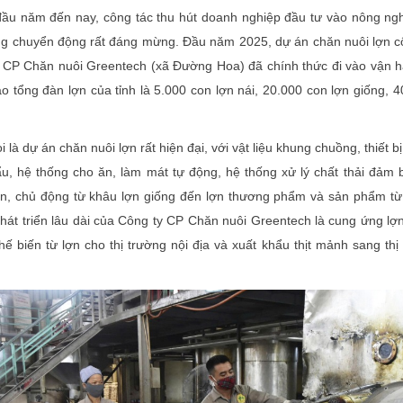
đầu năm đến nay, công tác thu hút doanh nghiệp đầu tư vào nông ngh
ng chuyển động rất đáng mừng. Đầu năm 2025, dự án chăn nuôi lợn 
 CP Chăn nuôi Greentech (xã Đường Hoa) đã chính thức đi vào vận 
o tổng đàn lợn của tỉnh là 5.000 con lợn nái, 20.000 con lợn giống, 4
 là dự án chăn nuôi lợn rất hiện đại, với vật liệu khung chuồng, thiết b
u, hệ thống cho ăn, làm mát tự động, hệ thống xử lý chất thải đảm b
ín, chủ động từ khâu lợn giống đến lợn thương phẩm và sản phẩm từ 
phát triển lâu dài của Công ty CP Chăn nuôi Greentech là cung ứng lợ
ế biến từ lợn cho thị trường nội địa và xuất khẩu thịt mảnh sang thị