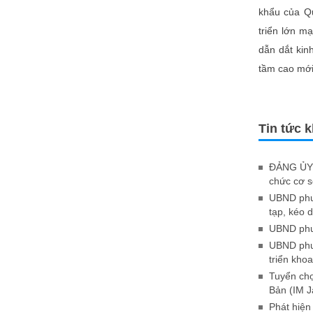
khẩu của Qu
triển lớn m
dẫn dắt kin
tầm cao mới
Tin tức 
ĐẢNG ỦY 
chức cơ 
UBND phườ
tạp, kéo d
UBND phườ
UBND phườ
triển kho
Tuyển chọ
Bản (IM J
Phát hiện