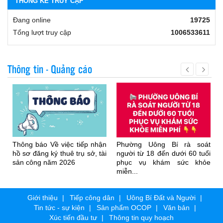
THỐNG KÊ TRUY CẬP
Đang online
19725
Tổng lượt truy cập
1006533611
Thông tin - Quảng cáo
Thông báo Về việc tiếp nhận
Phường Uông Bí rà soát
hồ sơ đăng ký thuê trụ sở, tài
người từ 18 đến dưới 60 tuổi
sản công năm 2026
phục vụ khám sức khỏe
miễn...
Giới thiệu
Tiếp công dân
Uông Bí Đất và Người
Tin tức - sự kiện
Sản phẩm OCOP
Văn bản
Xúc tiến đầu tư
Thông tin quy hoạch