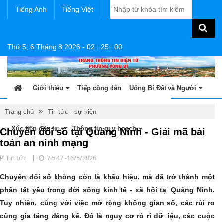
Tiếng Anh
Tiếng Việt
Thứ 5, 6 Tháng 8 2026
-
02
:
25
:
00
Giới thiệu
Tiếp công dân
Uông Bí Đất và Người
Tin tức - sự kiện
Sản phẩm OCOP
Văn bản
Trang chủ
Tin tức - sự kiện
Xúc tiến đầu tư
Thông tin quy hoạch
Chuyển đổi số tại Quảng Ninh - Giải mã bài
toán an ninh mạng
Tin tức
7:5:47 -16/5/2026
Chuyển đổi số không còn là khẩu hiệu, mà đã trở thành một
phần tất yếu trong đời sống kinh tế - xã hội tại Quảng Ninh.
Tuy nhiên, cùng với việc mở rộng không gian số, các rủi ro
cũng gia tăng đáng kể. Đó là nguy cơ rò rỉ dữ liệu, các cuộc