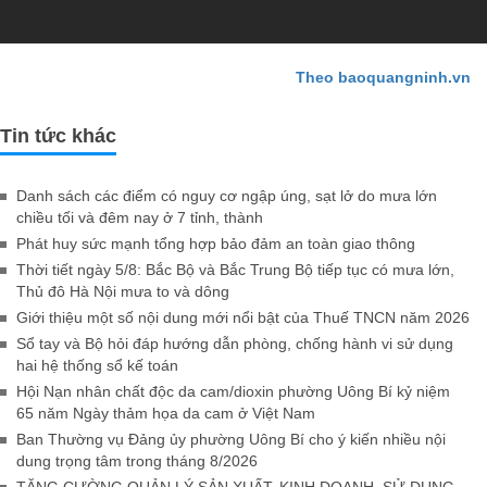
Theo baoquangninh.vn
Tin tức khác
Danh sách các điểm có nguy cơ ngập úng, sạt lở do mưa lớn
chiều tối và đêm nay ở 7 tỉnh, thành
Phát huy sức mạnh tổng hợp bảo đảm an toàn giao thông
Thời tiết ngày 5/8: Bắc Bộ và Bắc Trung Bộ tiếp tục có mưa lớn,
Thủ đô Hà Nội mưa to và dông
Giới thiệu một số nội dung mới nổi bật của Thuế TNCN năm 2026
Sổ tay và Bộ hỏi đáp hướng dẫn phòng, chống hành vi sử dụng
hai hệ thống sổ kế toán
Hội Nạn nhân chất độc da cam/dioxin phường Uông Bí kỷ niệm
65 năm Ngày thảm họa da cam ở Việt Nam
Ban Thường vụ Đảng ủy phường Uông Bí cho ý kiến nhiều nội
dung trọng tâm trong tháng 8/2026
TĂNG CƯỜNG QUẢN LÝ SẢN XUẤT, KINH DOANH, SỬ DỤNG