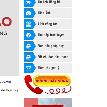
Du lịch Uông Bí
Hình Ảnh
Lịch công tác
Hỏi đáp trực tuyến
Văn bản pháp quy
VB chỉ đạo điều hành
Hòm thư góp ý
adao.vn)
 để thực hiện