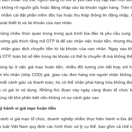
 không rõ nguồn gốc hoặc đăng nhập vào tài khoản ngân hàng. Trên th
nhằm cài đặt phần mềm độc hại hoặc thu thập thông tin đăng nhập, t
oát thiết bị và tài khoản của nạn nhân.
hững chiêu thức quan trọng trong quá trình lừa đảo là yêu cầu cun
ường giải thích rằng mã OTP là để xác nhận việc hoàn tiền, nhưng thự
 nhận giao dịch chuyển tiền từ tài khoản của nạn nhân. Ngay sau k
OTP, toàn bộ số tiền trong tài khoản có thể bị chuyển đi mà không thể
ừng lại ở việc giả mạo hoàn tiền, nhiều đối tượng còn kết hợp với h
ền khi nhận (ship COD) giả, giao các đơn hàng mà người nhận không
mất cảnh giác và thanh toán, họ có thể nhận phải hàng hóa không đ
g có giá trị sử dụng. Những thủ đoạn này ngày càng được tổ chức b
ùng rất khó phân biệt nếu không có sự cảnh giác cao.
lý hành vi giả mạo hoàn tiền
 hành vi giả mạo tổ chức, doanh nghiệp nhằm thực hiện hành vi lừa đ
p luật Việt Nam quy định các hình thức xử lý cụ thể, bao gồm cả chế 