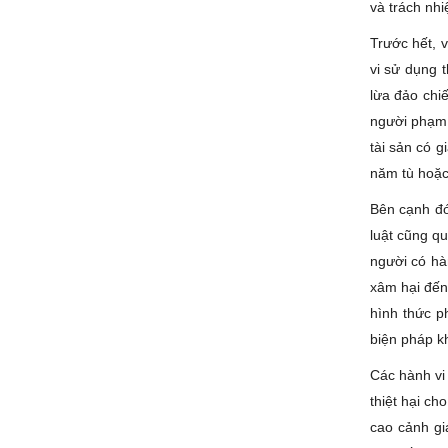
và trách nhi
Trước hết, 
vi sử dụng 
lừa đảo chiế
người phạm 
tài sản có g
năm tù hoặc
Bên cạnh đó
luật cũng q
người có hàn
xâm hại đến 
hình thức p
biện pháp k
Các hành vi
thiệt hại c
cao cảnh gi