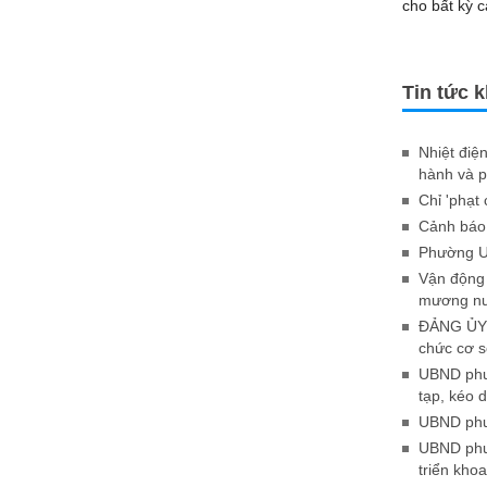
cho bất kỳ c
Tin tức 
Nhiệt điệ
hành và p
Chỉ 'phạt
Cảnh báo 
Phường Uô
Vận động 
mương nư
ĐẢNG ỦY 
chức cơ 
UBND phườ
tạp, kéo d
UBND phườ
UBND phườ
triển kho