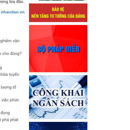
ượng lừa đảo.
 nhandan.vn
 nghiệm vận
ao cho đúng?
g
chữa tuyến
lượng tổ
ụ việc phức
 đọng
t phá phát