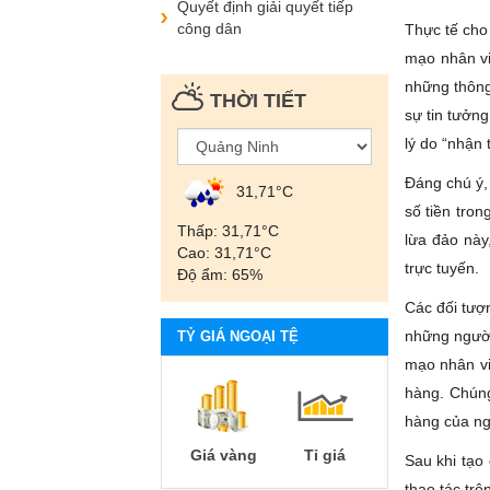
Quyết định giải quyết tiếp
công dân
Thực tế cho 
mạo nhân vi
những thông
THỜI TIẾT
sự tin tưởng
lý do “nhận 
Đáng chú ý,
31,71°С
số tiền tro
Thấp: 31,71°С
lừa đảo này
Cao: 31,71°С
trực tuyến.
Độ ẩm: 65%
Các đối tượ
những người 
TỶ GIÁ NGOẠI TỆ
mạo nhân vi
hàng. Chúng
hàng của ng
Giá vàng
Tỉ giá
Sau khi tạo
thao tác trê