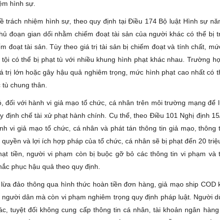
ệm hình sự.
về trách nhiệm hình sự, theo quy định tại Điều 174 Bộ luật Hình sự n
thủ đoạn gian dối nhằm chiếm đoạt tài sản của người khác có thể bị tr
m đoạt tài sản. Tùy theo giá trị tài sản bị chiếm đoạt và tính chất, m
tội có thể bị phạt tù với nhiều khung hình phạt khác nhau. Trường h
iá trị lớn hoặc gây hậu quả nghiêm trọng, mức hình phạt cao nhất có 
 tù chung thân.
, đối với hành vi giả mạo tổ chức, cá nhân trên môi trường mạng để 
uy định chế tài xử phạt hành chính. Cụ thể, theo Điều 101 Nghị định 1
h vi giả mạo tổ chức, cá nhân và phát tán thông tin giả mạo, thông t
quyền và lợi ích hợp pháp của tổ chức, cá nhân sẽ bị phạt đến 20 tri
hạt tiền, người vi phạm còn bị buộc gỡ bỏ các thông tin vi phạm và 
hắc phục hậu quả theo quy định.
 lừa đảo thông qua hình thức hoàn tiền đơn hàng, giả mạo ship COD 
ho người dân mà còn vi phạm nghiêm trọng quy định pháp luật. Người 
ác, tuyệt đối không cung cấp thông tin cá nhân, tài khoản ngân hà