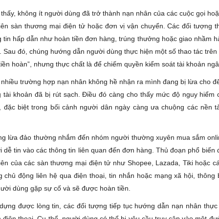
thấy, không ít người dùng đã trở thành nạn nhân của các cuộc gọi hoặ
ên sàn thương mại điện tử hoặc đơn vị vận chuyển. Các đối tượng 
 tin hấp dẫn như hoàn tiền đơn hàng, trúng thưởng hoặc giao nhầm 
. Sau đó, chúng hướng dẫn người dùng thực hiện một số thao tác trên 
tiền hoàn”, nhưng thực chất là để chiếm quyền kiểm soát tài khoản ng
 nhiều trường hợp nạn nhân không hề nhận ra mình đang bị lừa cho đế
ng tài khoản đã bị rút sạch. Điều đó càng cho thấy mức độ nguy hiểm 
, đặc biệt trong bối cảnh người dân ngày càng ưa chuộng các nền
ng lừa đảo thường nhắm đến nhóm người thường xuyên mua sắm onlin
dễ tin vào các thông tin liên quan đến đơn hàng. Thủ đoạn phổ biến đ
ên của các sàn thương mại điện tử như Shopee, Lazada, Tiki hoặc cá
 chủ động liên hệ qua điện thoại, tin nhắn hoặc mạng xã hội, thông
ười dùng gặp sự cố và sẽ được hoàn tiền.
 dựng được lòng tin, các đối tượng tiếp tục hướng dẫn nạn nhân thực 
n điện thoại. Cụ thể, người dùng có thể bị yêu cầu truy cập vào một đườn