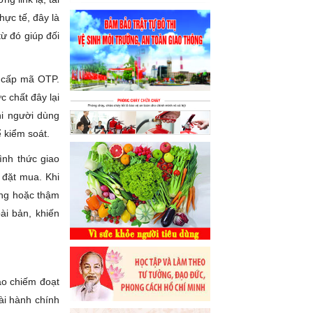
ực tế, đây là
ừ đó giúp đối
g cấp mã OTP.
c chất đây lại
hi người dùng
 kiểm soát.
ình thức giao
 đặt mua. Khi
úng hoặc thậm
ài bản, khiến
ảo chiếm đoạt
tài hành chính