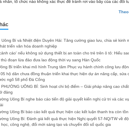
á nhân, tổ chức nào không xác thực để tránh rơi vào bẫy của các đối t
Theo
khác
n Uông Bí và Nhiệt điện Duyên Hải: Tăng cường giao lưu, chia sẻ kinh
hát triển văn hóa doanh nghiệp
 cảnh cáo' nếu không sử dụng thiết bị an toàn cho trẻ trên ô tô: Hiểu s
thủ đoạn lừa đảo đưa lao động thời vụ sang Hàn Quốc
ng Bí triển khai mô hình Trung tâm Phục vụ hành chính công lưu độn
05 hộ dân chưa đồng thuận triển khai thực hiện dự án nâng cấp, sửa 
ớc ngõ 58 phố Đá Cổng
PHƯỜNG UÔNG BÍ: Sinh hoạt chi bộ điểm – Giải pháp nâng cao chất 
sở đảng
ng Uông Bí nghe báo cáo tiến độ giải quyết kiến nghị cử tri và các v
ài
ng Uông Bí báo cáo kết quả thực hiện các kết luận thanh tra còn tồn
ng Uông Bí: Đánh giá kết quả thực hiện Nghị quyết 57-NQ/TW về độ
a học, công nghệ, đổi mới sáng tạo và chuyển đổi số quốc gia