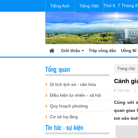
Thứ 6, 7 Tháng 8
Tiếng Anh
Tiếng Việt
Giới thiệu
Tiếp công dân
Uông Bí 
Tổng quan
Trang chủ
Cảnh gi
Di tích lịch sử - văn hóa
Tin tức
Điều kiện tự nhiên - xã hội
Cùng với s
Quy hoạch phường
quan giao 
Cơ sở hạ tầng
trở nên tin
Tin tức - sự kiện