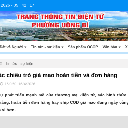
 2026
-
05
:
42
:
18
Đất và Người
Tin tức - sự kiện
Sản phẩm OCOP
Văn bản
X
Tin tức - sự kiện
ác chiêu trò giả mạo hoàn tiền và đơn hàng
15:0:50 -16/4/2026
ự phát triển mạnh mẽ của thương mại điện tử, các hình thức 
hàng, hoàn tiền đơn hàng hay ship COD giả mạo đang ngày càng
h vi hơn.