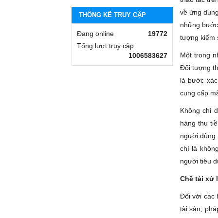
về ứng dụng
THỐNG KÊ TRUY CẬP
những bước 
Đang online
19772
tượng kiểm s
Tổng lượt truy cập
Một trong n
1006583627
Đối tượng th
là bước xác
cung cấp mã 
Không chỉ d
hàng thu ti
người dùng 
chí là khôn
người tiêu d
Chế tài xử 
Đối với các
tài sản, phá