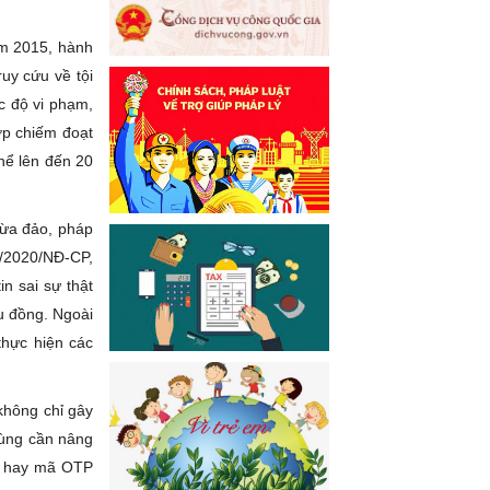
ăm 2015, hành
uy cứu về tội
ức độ vi phạm,
ợp chiếm đoạt
thể lên đến 20
lừa đảo, pháp
5/2020/NĐ-CP,
in sai sự thật
ệu đồng. Ngoài
thực hiện các
không chỉ gây
dùng cần nâng
ng hay mã OTP