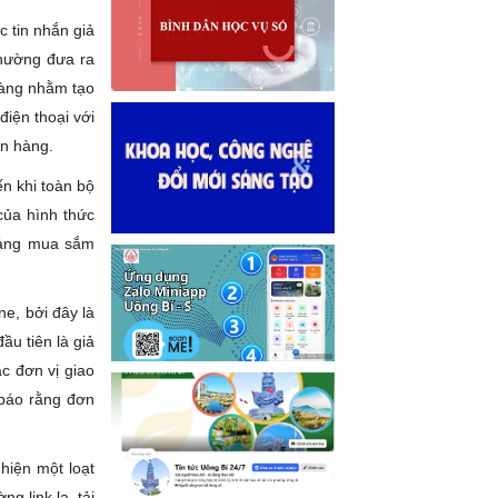
c tin nhắn giả
thường đưa ra
hàng nhằm tạo
điện thoại với
ân hàng.
n khi toàn bộ
của hình thức
 tảng mua sắm
e, bởi đây là
ầu tiên là giả
c đơn vị giao
 báo rằng đơn
hiện một loạt
g link lạ, tải