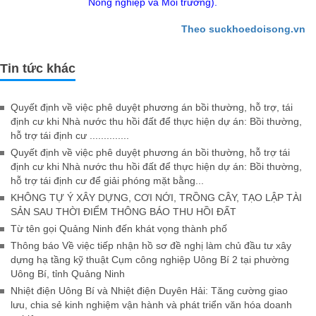
Nông nghiệp và Môi trường).
Theo suckhoedoisong.vn
Tin tức khác
Quyết định về việc phê duyệt phương án bồi thường, hỗ trợ, tái
định cư khi Nhà nước thu hồi đất để thực hiện dự án: Bồi thường,
hỗ trợ tái định cư ..............
Quyết định về việc phê duyệt phương án bồi thường, hỗ trợ tái
định cư khi Nhà nước thu hồi đất để thực hiện dự án: Bồi thường,
hỗ trợ tái định cư để giải phóng mặt bằng...
KHÔNG TỰ Ý XÂY DỰNG, CƠI NỚI, TRỒNG CÂY, TẠO LẬP TÀI
SẢN SAU THỜI ĐIỂM THÔNG BÁO THU HỒI ĐẤT
Từ tên gọi Quảng Ninh đến khát vọng thành phố
Thông báo Về việc tiếp nhận hồ sơ đề nghị làm chủ đầu tư xây
dựng hạ tầng kỹ thuật Cụm công nghiệp Uông Bí 2 tại phường
Uông Bí, tỉnh Quảng Ninh
Nhiệt điện Uông Bí và Nhiệt điện Duyên Hải: Tăng cường giao
lưu, chia sẻ kinh nghiệm vận hành và phát triển văn hóa doanh