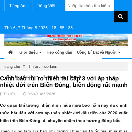
Tiếng Anh
Tiếng Việt
Thứ 6, 7 Tháng 8 2026
-
18
:
55
:
34
Giới thiệu
Tiếp công dân
Uông Bí Đất và Người
Tin tức - sự kiện
Sản phẩm OCOP
Văn bản
Trang chủ
Tin tức - sự kiện
Xúc tiến đầu tư
Thông tin quy hoạch
Cảnh báo rủi ro thiên tai cấp 3 với áp thấp
nhiệt đới trên Biển Đông, biển động rất mạnh
Tin tức
9:6:49 -4/6/2026
Cơ quan khí tượng nhận định mùa mưa bão năm nay đã chính
thức bắt đầu với cơn áp thấp nhiệt đới đầu tiên của 2026 xuất
hiện trên Biển Đông, di chuyển chậm theo hướng đông bắc.
Theo Trung tâm Dự báo Khí tượng Thủy văn Quốc gia, mùa mưa