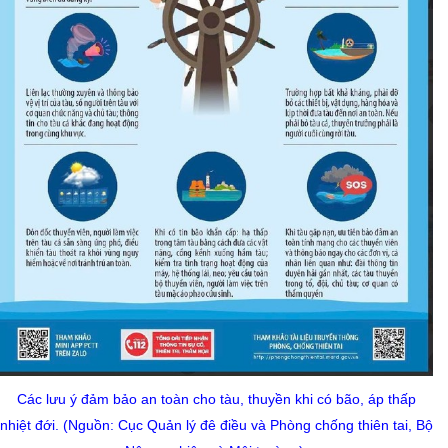
Các lưu ý đảm bảo an toàn cho tàu, thuyền khi có bão, áp thấp
nhiệt đới. (Nguồn: Cục Quản lý đê điều và Phòng chống thiên tai, Bộ