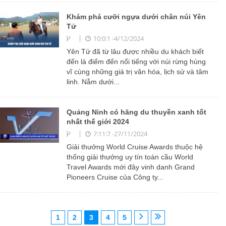
Khám phá cưỡi ngựa dưới chân núi Yên
Tử
10:0:1 -4/12/2024
Yên Tử đã từ lâu được nhiều du khách biết
đến là điểm đến nổi tiếng với núi rừng hùng
vĩ cùng những giá trị văn hóa, lịch sử và tâm
linh. Nằm dưới...
Quảng Ninh có hãng du thuyền xanh tốt
nhất thế giới 2024
7:11:7 -27/11/2024
Giải thưởng World Cruise Awards thuộc hệ
thống giải thưởng uy tín toàn cầu World
Travel Awards mới đây vinh danh Grand
Pioneers Cruise của Công ty...
1
2
3
4
5