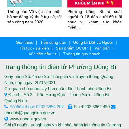
Thông báo Về việc tiếp nhận
Phường Uông Bí rà soát
hồ sơ đăng ký thuê trụ sở, tài
người từ 18 đến dưới 60 tuổi
sản công năm 2026
phục vụ khám sức khỏe
miễn...
Giới thiệu
Tiếp công dân
Uông Bí Đất và Người
Tin tức - sự kiện
Sản phẩm OCOP
Văn bản
Xúc tiến đầu tư
Thông tin quy hoạch
Trang thông tin điện tử Phường Uông Bí
Giấy phép Số: 45 do Sở Thông tin và Truyền thông Quảng
Ninh, cấp ngày: 20/07/2021
Cơ quan chủ quản: Ủy ban nhân dân Thành phố Uông Bí
Địa chỉ: Số 3 - Trần Hưng Đạo - Thanh Sơn - Uông Bí -
Quảng Ninh
Số điện thoại: 0203.3854.207
Fax:0203.3662.490
ubndub@quangninh.gov.vn
www.uongbi.gov.vn
Ghi rõ nguồn: uongbi.gov.vn khi phát hành lại thông tin từ trang