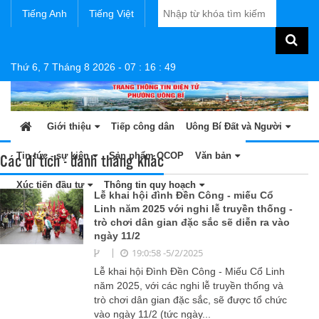
Tiếng Anh
Tiếng Việt
Thứ 6, 7 Tháng 8 2026
-
07
:
16
:
49
Giới thiệu
Tiếp công dân
Uông Bí Đất và Người
Các di tích - danh thắng khác
Tin tức - sự kiện
Sản phẩm OCOP
Văn bản
Xúc tiến đầu tư
Thông tin quy hoạch
Lễ khai hội đình Đền Công - miếu Cổ
Linh năm 2025 với nghi lễ truyền thống -
trò chơi dân gian đặc sắc sẽ diễn ra vào
ngày 11/2
19:0:58 -5/2/2025
Lễ khai hội Đình Đền Công - Miếu Cổ Linh
năm 2025, với các nghi lễ truyền thống và
trò chơi dân gian đặc sắc, sẽ được tổ chức
vào ngày 11/2 (tức ngày...