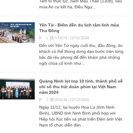
Tam tổ thực lục, năm Mậu Thân (1308), sau
mùa An cư kết hạ, Điều Ngự...
Yên Tử - Điểm đến du lịch tâm linh mùa
Thu Đông
17:0:19 -12/12/2024
Đến với Yên Tử ngày cuối thu, đầu đông, du
khách có thể thong dong dạo bước trên từng
bậc đá rêu phong để đến khám phá những
ngôi chùa cổ kính như...
Quảng Ninh lọt top 10 tỉnh, thành phố về
chỉ số thu hút đoàn phim tại Việt Nam
năm 2024
9:52:34 -12/12/2024
Ngày 11/12, tại huyện Hoa Lư (tỉnh Ninh
Bình), UBND tỉnh Ninh Bình phối hợp với
Hiệp hội Xúc tiến và phát triển Điện ảnh Việt
Nam tổ chức diễn đàn...