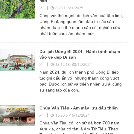
mới
8:20:1 -6/1/2025
Cùng với thế mạnh du lịch văn hoá tâm linh,
Uông Bí đang quan tâm đầu tư các sản
phẩm du lịch thế mạnh sẵn có, nghiên cứu
phát triển các sản phẩm mới,...
Du lịch Uông Bí 2024 - Hành trình chạm
vào vẻ đẹp Di sản
13:12:13 -30/12/2024
Năm 2024, du lịch thành phố Uông Bí tiếp
tục ghi dấu ấn với những thành công vượt
bậc. Được lịch sử và thiên nhiên ưu ái cùng
sự sáng tạo của con...
Chùa Vân Tiêu - Am mây lưu dấu thiền
10:30:6 -16/12/2024
Chùa Vân Tiêu có lịch sử đã hơn 700 năm.
Xưa kia, chùa có tên là Am Tử Tiêu. Theo