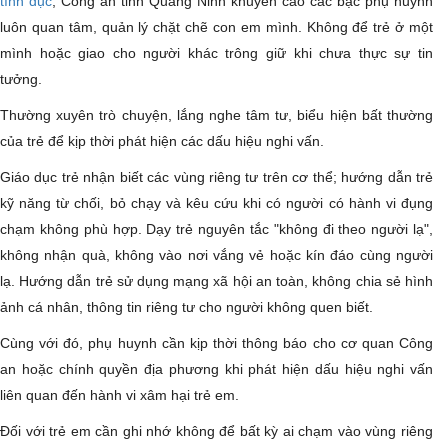
tình dục
, Công an tỉnh Quảng Ninh khuyến cáo các bậc phụ huynh
luôn quan tâm, quản lý chặt chẽ con em mình. Không để trẻ ở một
mình hoặc giao cho người khác trông giữ khi chưa thực sự tin
tưởng.
Thường xuyên trò chuyện, lắng nghe tâm tư, biểu hiện bất thường
của trẻ để kịp thời phát hiện các dấu hiệu nghi vấn.
Giáo dục trẻ nhận biết các vùng riêng tư trên cơ thể; hướng dẫn trẻ
kỹ năng từ chối, bỏ chạy và kêu cứu khi có người có hành vi đụng
chạm không phù hợp. Dạy trẻ nguyên tắc "không đi theo người lạ",
không nhận quà, không vào nơi vắng vẻ hoặc kín đáo cùng người
lạ. Hướng dẫn trẻ sử dụng mạng xã hội an toàn, không chia sẻ hình
ảnh cá nhân, thông tin riêng tư cho người không quen biết.
Cùng với đó, phụ huynh cần kịp thời thông báo cho cơ quan Công
an hoặc chính quyền địa phương khi phát hiện dấu hiệu nghi vấn
liên quan đến hành vi xâm hại trẻ em.
Đối với trẻ em cần ghi nhớ không để bất kỳ ai chạm vào vùng riêng