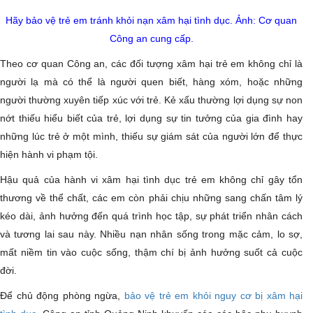
Hãy bảo vệ trẻ em tránh khỏi nạn xâm hại tình dục. Ảnh: Cơ quan
Công an cung cấp.
Theo cơ quan Công an, các đối tượng xâm hại trẻ em không chỉ là
người lạ mà có thể là người quen biết, hàng xóm, hoặc những
người thường xuyên tiếp xúc với trẻ. Kẻ xấu thường lợi dụng sự non
nớt thiếu hiểu biết của trẻ, lợi dụng sự tin tưởng của gia đình hay
những lúc trẻ ở một mình, thiếu sự giám sát của người lớn để thực
hiện hành vi phạm tội.
Hậu quả của hành vi xâm hại tình dục trẻ em không chỉ gây tổn
thương về thể chất, các em còn phải chịu những sang chấn tâm lý
kéo dài, ảnh hưởng đến quá trình học tập, sự phát triển nhân cách
và tương lai sau này. Nhiều nạn nhân sống trong mặc cảm, lo sợ,
mất niềm tin vào cuộc sống, thậm chí bị ảnh hưởng suốt cả cuộc
đời.
Để chủ động phòng ngừa,
bảo vệ trẻ em khỏi nguy cơ bị xâm hại