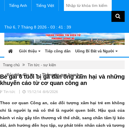
Tiếng Anh
Tiếng Việt
Thứ 6, 7 Tháng 8 2026
-
03
:
41
:
39
Giới thiệu
Tiếp công dân
Uông Bí Đất và Người
Tin tức - sự kiện
Sản phẩm OCOP
Văn bản
Trang chủ
Tin tức - sự kiện
Xúc tiến đầu tư
Thông tin quy hoạch
Bé gái 6 tuổi bị gã đàn ông xâm hại và những
khuyến cáo từ cơ quan công an
Tin tức
15:12:14 -8/6/2026
Theo cơ quan Công an, các đối tượng xâm hại trẻ em không
chỉ là người lạ mà có thể là người quen biết. Hậu quả của
hành vi này gây tổn thương về thể chất, sang chấn tâm lý kéo
dài, ảnh hưởng đến học tập, sự phát triển nhân cách và tương