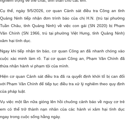
nghiêm trọng về thể chất, tinh thần cho các em.
Cụ thể, ngày 9/5/2026, cơ quan Cảnh sát điều tra Công an tỉnh
Quảng Ninh tiếp nhận đơn trình báo của chị H.N. (trú tại phường
Tuần Châu, tỉnh Quảng Ninh) về việc con gái (SN 2020) bị Phạm
Văn Chính (SN 1966, trú tại phường Việt Hưng, tỉnh Quảng Ninh)
xâm hại tình dục.
Ngay khi tiếp nhận tin báo, cơ quan Công an đã nhanh chóng vào
cuộc xác minh làm rõ. Tại cơ quan Công an, Phạm Văn Chính đã
thừa nhận hành vi phạm tội của mình.
Hiện cơ quan Cảnh sát điều tra đã ra quyết định khởi tố bị can đối
với Phạm Văn Chính để tiếp tục điều tra xử lý nghiêm theo quy định
của pháp luật.
Vụ việc một lần nữa gióng lên hồi chuông cảnh báo về nguy cơ trẻ
em có thể trở thành nạn nhân của các hành vi xâm hại tình dục
ngay trong cuộc sống hằng ngày.