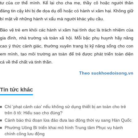
tư của cơ thể mình. Kể lại cho cha mẹ, thầy cô hoặc người thân
đáng tin cậy khi bị đe dọa dụ dỗ hoặc có hành vi xâm hại. Không giữ
bí mật về những hành vi xấu mà người khác yêu cầu.
Bảo vệ trẻ em khỏi các hành vi xâm hại tình dục là trách nhiệm của
gia đình, nhà trường và toàn xã hội. Mỗi bậc phụ huynh hãy nâng
cao ý thức cảnh giác, thường xuyên trang bị kỹ năng sống cho con
em mình, tạo môi trường an toàn để trẻ được phát triển toàn diện
cả về thể chất và tinh thần.
Theo suckhoedoisong.vn
Tin tức khác
Chỉ 'phạt cảnh cáo' nếu không sử dụng thiết bị an toàn cho trẻ
trên ô tô: Hiểu sao cho đúng?
Cảnh báo thủ đoạn lừa đảo đưa lao động thời vụ sang Hàn Quốc
Phường Uông Bí triển khai mô hình Trung tâm Phục vụ hành
chính công lưu động