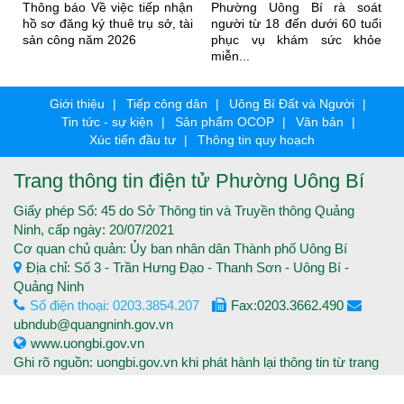
Thông báo Về việc tiếp nhận
Phường Uông Bí rà soát
hồ sơ đăng ký thuê trụ sở, tài
người từ 18 đến dưới 60 tuổi
sản công năm 2026
phục vụ khám sức khỏe
miễn...
Giới thiệu
Tiếp công dân
Uông Bí Đất và Người
Tin tức - sự kiện
Sản phẩm OCOP
Văn bản
Xúc tiến đầu tư
Thông tin quy hoạch
Trang thông tin điện tử Phường Uông Bí
Giấy phép Số: 45 do Sở Thông tin và Truyền thông Quảng
Ninh, cấp ngày: 20/07/2021
Cơ quan chủ quản: Ủy ban nhân dân Thành phố Uông Bí
Địa chỉ: Số 3 - Trần Hưng Đạo - Thanh Sơn - Uông Bí -
Quảng Ninh
Số điện thoại: 0203.3854.207
Fax:0203.3662.490
ubndub@quangninh.gov.vn
www.uongbi.gov.vn
Ghi rõ nguồn: uongbi.gov.vn khi phát hành lại thông tin từ trang
thông tin điện tử.