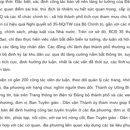
 kịp thời. Đặc biệt, xác định công tác bảo vệ nền tảng tư tưởng của Đ
c quan điểm sai trái, thù địch là nhiệm vụ hết sức quan trọng, cấp ủ
 và các tổ chức chính trị - xã hội thành phố tích cực tham mưu cho
n có hiệu quả Nghị quyết số 35-NQ/TW của Bộ Chính trị, gắn với các n
g, chính sách, pháp luật của Nhà nước. Trên cơ sở đó, BCĐ 35 th
ạo, chỉ đạo thực hiện việc nắm bắt diễn biến tư tưởng, dư luận xã hội
à các tầng lớp nhân dân. Các đồng chí lãnh đạo thành phố thường 
i bộ định kỳ tại khu dân cư; qua đó tăng cường nắm bắt thông tin, tu
n tích cực, định hướng dư luận, nhất là các vấn đề thời sự, các lĩnh
n tâm.
iện có gần 200 cộng tác viên dư luận, theo dõi quản lý các trang, nh
ị, địa phương với hàng chục nghìn người theo dõi. Thành ủy Uông Bí
ợng tin, bài trên Trang thông tin điện tử Đảng bộ thành phố và các we
phương, đơn vị. Ban Tuyên giáo - Dân vận Thành ủy tham mưu giúp
 bản để định hướng công tác tuyên truyền ở các địa phương, đơn vị. Đặ
ệc lớn, phức tạp, nổi cộm, với vai trò nòng cốt, Ban Tuyên giáo - Dân
i hợp với các cơ quan, địa phương liên quan xây dựng các tài liệu ph