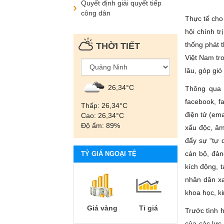
Quyết định giải quyết tiếp
công dân
Thực tế cho 
hội chính tr
thống phát 
THỜI TIẾT
Việt Nam tr
lâu, góp gió
26,34°С
Thông qua v
facebook, f
Thấp: 26,34°С
điện tử (ema
Cao: 26,34°С
Độ ẩm: 89%
xấu độc, âm
đẩy sự “tự 
cán bộ, đản
TỶ GIÁ NGOẠI TỆ
kích động, t
nhân dân xa
khoa học, k
Giá vàng
Tỉ giá
Trước tình 
của các lực