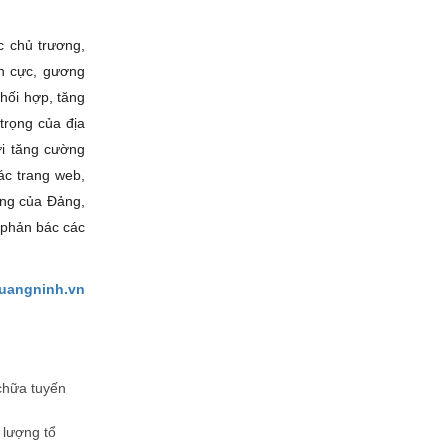
c chủ trương,
ch cực, gương
phối hợp, tăng
 trọng của địa
ời tăng cường
các trang web,
ơng của Đảng,
 phản bác các
uangninh.vn
chữa tuyến
lượng tổ