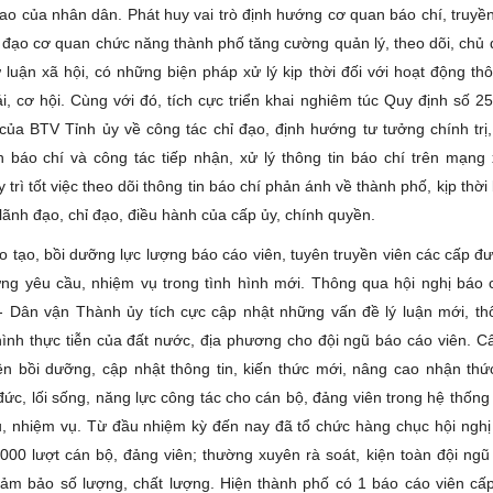
ao của nhân dân. Phát huy vai trò định hướng cơ quan báo chí, truyền 
 đạo cơ quan chức năng thành phố tăng cường quản lý, theo dõi, chủ
 luận xã hội, có những biện pháp xử lý kịp thời đối với hoạt động thô
rái, cơ hội. Cùng với đó, tích cực triển khai nghiêm túc Quy định số 
của BTV Tỉnh ủy về công tác chỉ đạo, định hướng tư tưởng chính trị,
in báo chí và công tác tiếp nhận, xử lý thông tin báo chí trên mạng 
trì tốt việc theo dõi thông tin báo chí phản ánh về thành phố, kịp thờ
 lãnh đạo, chỉ đạo, điều hành của cấp ủy, chính quyền.
o tạo, bồi dưỡng lực lượng báo cáo viên, tuyên truyền viên các cấp đ
g yêu cầu, nhiệm vụ trong tình hình mới. Thông qua hội nghị báo 
- Dân vận Thành ủy tích cực cập nhật những vấn đề lý luận mới, thô
 hình thực tiễn của đất nước, địa phương cho đội ngũ báo cáo viên. C
n bồi dưỡng, cập nhật thông tin, kiến thức mới, nâng cao nhận thức 
ức, lối sống, năng lực công tác cho cán bộ, đảng viên trong hệ thống 
, nhiệm vụ. Từ đầu nhiệm kỳ đến nay đã tổ chức hàng chục hội nghị
.000 lượt cán bộ, đảng viên; thường xuyên rà soát, kiện toàn đội ngũ
ảm bảo số lượng, chất lượng. Hiện thành phố có 1 báo cáo viên cấp