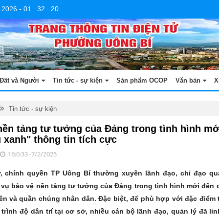
 2026
-
01
:
32
:
21
Đất và Người
Tin tức - sự kiện
Sản phẩm OCOP
Văn bản
X
Tin tức - sự kiện
nền tảng tư tưởng của Đảng trong tình hình mớ
 xanh" thông tin tích cực
16:0:33 -7/2/2025
, chính quyền TP Uông Bí thường xuyên lãnh đạo, chỉ đạo quá
 vụ bảo vệ nền tảng tư tưởng của Đảng trong tình hình mới đến 
iên và quần chúng nhân dân. Đặc biệt, để phù hợp với đặc điểm t
rình độ dân trí tại cơ sở, nhiều cán bộ lãnh đạo, quản lý đã li