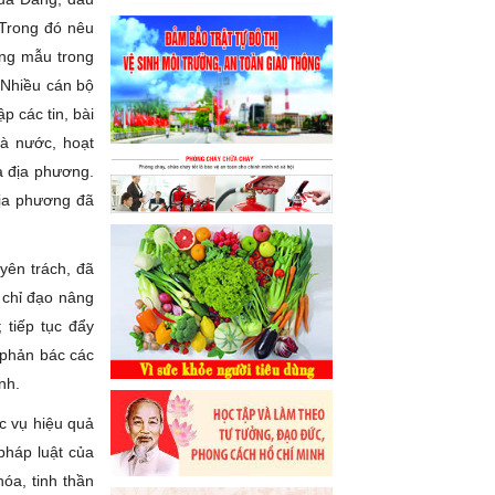
 Trong đó nêu
ơng mẫu trong
 Nhiều cán bộ
p các tin, bài
hà nước, hoạt
a địa phương.
địa phương đã
yên trách, đã
 chỉ đạo nâng
 tiếp tục đẩy
 phản bác các
nh.
c vụ hiệu quả
pháp luật của
óa, tinh thần