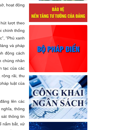
 sở, hoạt động
hút lượt theo
i chính thống
ực”, “Phủ xanh
 Đảng và pháp
ành động cách
ần chúng nhân
ên tạc của các
 rộng rãi, thu
pháp luật của
 đăng lên các
 nghĩa, thông
át thông tin
ể nắm bắt, xử