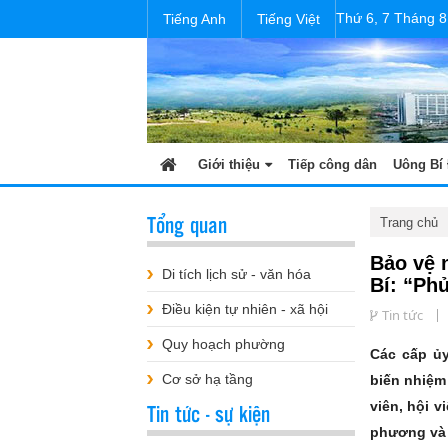
Thứ 6, 7 Tháng 8
Tiếng Anh
Tiếng Việt
Giới thiệu
Tiếp công dân
Uông Bí 
Tổng quan
Trang chủ
Bảo vệ 
Di tích lịch sử - văn hóa
Bí: “Phủ
Điều kiện tự nhiên - xã hội
Tin tức
Quy hoạch phường
Các cấp ủy
Cơ sở hạ tầng
biến nhiệm
Tin tức - sự kiện
viên, hội v
phương và t