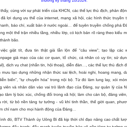
thường kỳ tháng 10/2024.
thấy, cùng với sự phát triển của KHCN, các thế lực thù địch, phản độ
ị đã lợi dụng ưu thế của internet, mạng xã hội, các hình thức truyền
thanh, báo chí, xuất bản ở nước ngoài… để tuyên truyền chống phá 
ong một thế trận nhiều tầng, nhiều lớp, có kịch bản rõ ràng theo kiểu
 thành bão.
iệc giật tít, đưa tin thật giả lẫn lộn để “câu view”; tạo lập các w
anpage giả mạo của các cơ quan, tổ chức, cá nhân có uy tín; sử dụn
il), dịch vụ chat (nhắn tin, hội thoại), diễn đàn…, các thế lực thù địch đ
 mưu tạo dựng những nhận thức sai lệch, hoài nghi, hoang mang, d
diễn biến”, “tự chuyển hóa” trong nội bộ. Từ đó làm lung lay, xói mòn
g viên và nhân dân vào vai trò lãnh đạo của Đảng, sự quản lý của 
ạo tâm lý bức xúc, chống đối trong xã hội; làm cho cán bộ, đảng viên
 rời, từ bỏ nền tảng tư tưởng - vũ khí tinh thần, thế giới quan, phư
im chỉ nam cho mọi hành động của Đảng…
hình đó, BTV Thành ủy Uông Bí đã kịp thời chỉ đạo nâng cao chất lư
 lượng đấu tranh; đẩy mạnh tuyên truyền bảo vệ nền tảng tư tưởng 