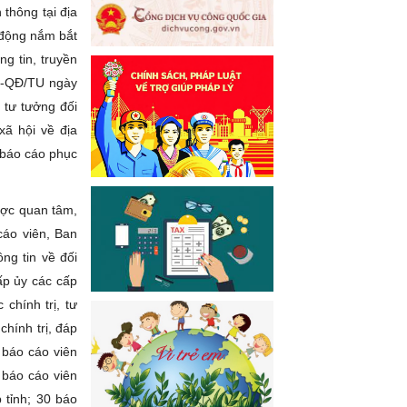
thông tại địa
 động nắm bắt
ng tin, truyền
25-QĐ/TU ngày
 tư tưởng đối
xã hội về địa
i báo cáo phục
ược quan tâm,
cáo viên, Ban
ng tin về đối
ấp ủy các cấp
chính trị, tư
chính trị, đáp
 báo cáo viên
 báo cáo viên
 tỉnh; 30 báo