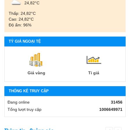
24,82°С
Thấp: 24,82°С
Cao: 24,82°С
Độ ẩm: 96%
TỶ GIÁ NGOẠI TỆ
Giá vàng
Tỉ giá
THỐNG KÊ TRUY CẬP
Đang online
31456
Tổng lượt truy cập
1006649971