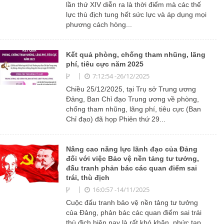
lần thứ XIV diễn ra là thời điểm mà các thế
lực thù địch tung hết sức lực và áp dụng mọi
phương cách hòng...
Kết quả phòng, chống tham nhũng, lãng
phí, tiêu cực năm 2025
7:12:54 -26/12/2025
Chiều 25/12/2025, tại Trụ sở Trung ương
Đảng, Ban Chỉ đạo Trung ương về phòng,
chống tham nhũng, lãng phí, tiêu cực (Ban
Chỉ đạo) đã họp Phiên thứ 29...
Nâng cao năng lực lãnh đạo của Đảng
đối với việc Bảo vệ nền tảng tư tưởng,
đấu tranh phản bác các quan điểm sai
trái, thù địch
16:0:57 -14/11/2025
Cuộc đấu tranh bảo vệ nền tảng tư tưởng
của Đảng, phản bác các quan điểm sai trái
thù địch hiện nay là rất khó khăn, phức tạp