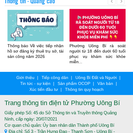
Thông tin - Quảng cáo
Thông báo Về việc tiếp nhận
Phường Uông Bí rà soát
hồ sơ đăng ký thuê trụ sở, tài
người từ 18 đến dưới 60 tuổi
sản công năm 2026
phục vụ khám sức khỏe
miễn...
Giới thiệu
Tiếp công dân
Uông Bí Đất và Người
Tin tức - sự kiện
Sản phẩm OCOP
Văn bản
Xúc tiến đầu tư
Thông tin quy hoạch
Trang thông tin điện tử Phường Uông Bí
Giấy phép Số: 45 do Sở Thông tin và Truyền thông Quảng
Ninh, cấp ngày: 20/07/2021
Cơ quan chủ quản: Ủy ban nhân dân Thành phố Uông Bí
Địa chỉ: Số 3 - Trần Hưng Đạo - Thanh Sơn - Uông Bí -