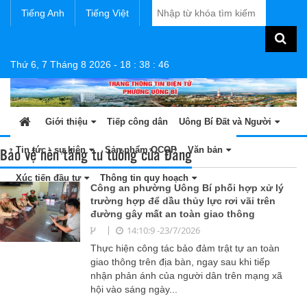
Tiếng Anh
Tiếng Việt
Thứ 6, 7 Tháng 8 2026
-
18
:
38
:
46
Giới thiệu
Tiếp công dân
Uông Bí Đất và Người
Bảo vệ nền tảng tư tưởng của Đảng
Tin tức - sự kiện
Sản phẩm OCOP
Văn bản
Xúc tiến đầu tư
Thông tin quy hoạch
Công an phường Uông Bí phối hợp xử lý
trường hợp để dầu thủy lực rơi vãi trên
đường gây mất an toàn giao thông
14:10:9 -23/7/2026
Thực hiện công tác bảo đảm trật tự an toàn
giao thông trên địa bàn, ngay sau khi tiếp
nhận phản ánh của người dân trên mạng xã
hội vào sáng ngày...