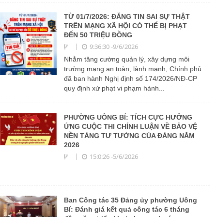
TỪ 01/7/2026: ĐĂNG TIN SAI SỰ THẬT
TRÊN MẠNG XÃ HỘI CÓ THỂ BỊ PHẠT
ĐẾN 50 TRIỆU ĐỒNG
9:36:30 -9/6/2026
Nhằm tăng cường quản lý, xây dựng môi
trường mạng an toàn, lành mạnh, Chính phủ
đã ban hành Nghị định số 174/2026/NĐ-CP
quy định xử phạt vi phạm hành...
PHƯỜNG UÔNG BÍ: TÍCH CỰC HƯỞNG
ỨNG CUỘC THI CHÍNH LUẬN VỀ BẢO VỆ
NỀN TẢNG TƯ TƯỞNG CỦA ĐẢNG NĂM
2026
15:0:26 -5/6/2026
Ban Công tác 35 Đảng ủy phường Uông
Bí: Đánh giá kết quả công tác 6 tháng