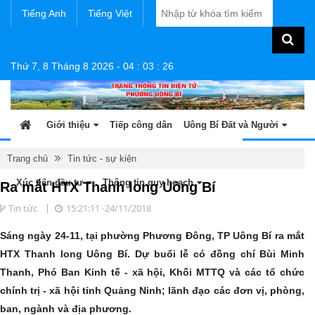
Tiếng Anh
Tiếng Việt
Thứ 7, 8 Tháng 8 2026
-
04
:
03
:
27
Giới thiệu
Tiếp công dân
Uông Bí Đất và Người
Tin tức - sự kiện
Sản phẩm OCOP
Văn bản
Trang chủ
Tin tức - sự kiện
Xúc tiến đầu tư
Thông tin quy hoạch
Ra mắt HTX Thanh long Uông Bí
Tin tức
15:21:11 -24/11/2018
Sáng ngày 24-11, tại phường Phương Đông, TP Uông Bí ra mắt
HTX Thanh long Uông Bí. Dự buổi lễ có đồng chí Bùi Minh
Thanh, Phó Ban Kinh tế - xã hội, Khối MTTQ và các tổ chức
chính trị - xã hội tỉnh Quảng Ninh; lãnh đạo các đơn vị, phòng,
ban, ngành và địa phương.