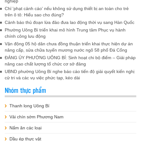
nghiệp
Chỉ 'phạt cảnh cáo' nếu không sử dụng thiết bị an toàn cho trẻ
trên ô tô: Hiểu sao cho đúng?
Cảnh báo thủ đoạn lừa đảo đưa lao động thời vụ sang Hàn Quốc
Phường Uông Bí triển khai mô hình Trung tâm Phục vụ hành
chính công lưu động
Vận động 05 hộ dân chưa đồng thuận triển khai thực hiện dự án
nâng cấp, sửa chữa tuyến mương nước ngõ 58 phố Đá Cổng
ĐẢNG ỦY PHƯỜNG UÔNG BÍ: Sinh hoạt chi bộ điểm – Giải pháp
nâng cao chất lượng tổ chức cơ sở đảng
UBND phường Uông Bí nghe báo cáo tiến độ giải quyết kiến nghị
cử tri và các vụ việc phức tạp, kéo dài
Nhóm thực phẩm
Thanh long Uông Bí
Vải chín sớm Phương Nam
Nấm ăn các loại
Dầu ép thực vật