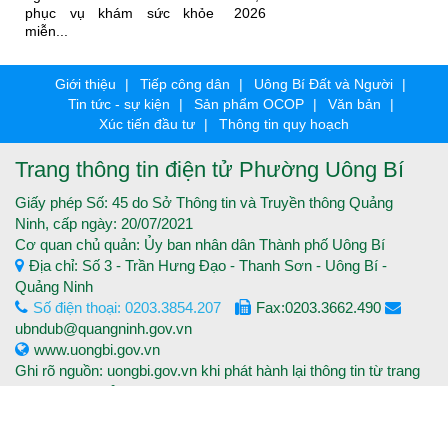
phục vụ khám sức khỏe
2026
C
miễn...
Giới thiệu
Tiếp công dân
Uông Bí Đất và Người
Tin tức - sự kiện
Sản phẩm OCOP
Văn bản
Xúc tiến đầu tư
Thông tin quy hoạch
Trang thông tin điện tử Phường Uông Bí
Giấy phép Số: 45 do Sở Thông tin và Truyền thông Quảng
Ninh, cấp ngày: 20/07/2021
Cơ quan chủ quản: Ủy ban nhân dân Thành phố Uông Bí
Địa chỉ: Số 3 - Trần Hưng Đạo - Thanh Sơn - Uông Bí -
Quảng Ninh
Số điện thoại: 0203.3854.207
Fax:0203.3662.490
ubndub@quangninh.gov.vn
www.uongbi.gov.vn
Ghi rõ nguồn: uongbi.gov.vn khi phát hành lại thông tin từ trang
thông tin điện tử.
Copyright © 2016 Trang thông tin điện tử Thành phố Uông Bí -
Tất cả các quyền