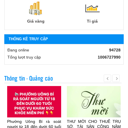
Giá vàng
Tỉ giá
THỐNG KÊ TRUY CẬP
Đang online
94728
Tổng lượt truy cập
1006727990
Thông tin - Quảng cáo
Phường Uông Bí rà soát
THƯ MỜI CHO THUÊ TRỤ
T
người từ 18 đến dưới 60 tuổi
SỞ, TÀI SẢN CÔNG NĂM
h