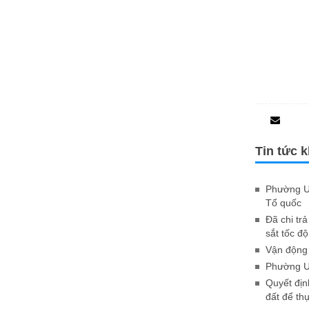
Tin tức 
Phường Uô
Tổ quốc
Đã chi tr
sắt tốc đ
Vận động 
Phường U
Quyết địn
đất để thự