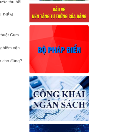
nước thu hồi
I ĐIỂM
 thuật Cụm
 nghiệm vận
ao cho đúng?