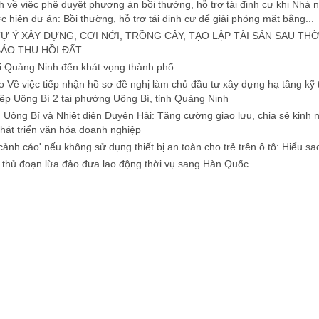
h về việc phê duyệt phương án bồi thường, hỗ trợ tái định cư khi Nhà 
c hiện dự án: Bồi thường, hỗ trợ tái định cư để giải phóng mặt bằng...
Ự Ý XÂY DỰNG, CƠI NỚI, TRỒNG CÂY, TẠO LẬP TÀI SẢN SAU THỜ
ÁO THU HỒI ĐẤT
i Quảng Ninh đến khát vọng thành phố
 Về việc tiếp nhận hồ sơ đề nghị làm chủ đầu tư xây dựng hạ tầng kỹ
ệp Uông Bí 2 tại phường Uông Bí, tỉnh Quảng Ninh
n Uông Bí và Nhiệt điện Duyên Hải: Tăng cường giao lưu, chia sẻ kinh
hát triển văn hóa doanh nghiệp
 cảnh cáo' nếu không sử dụng thiết bị an toàn cho trẻ trên ô tô: Hiểu s
thủ đoạn lừa đảo đưa lao động thời vụ sang Hàn Quốc