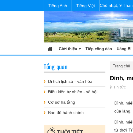
Chủ nhật, 9 Thán
Tiếng Anh
Tiếng Việt
Giới thiệu
Tiếp công dân
Uông Bí 
Tổng quan
Trang chủ
Đình, m
Di tích lịch sử - văn hóa
Tin tức
Điều kiện tự nhiên - xã hội
Cơ sở hạ tầng
Đình, mi
của làng.
Bản đồ hành chính
Đình, miế
từ thời T
THỜI TIẾT