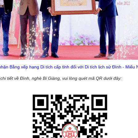
hận Bằng xếp hạng Di tích cấp tỉnh đối với Di tích lịch sử Đình - Miế
 chi tiết về Đình, nghè Bí Giàng, vui lòng quét mã QR dưới đây: