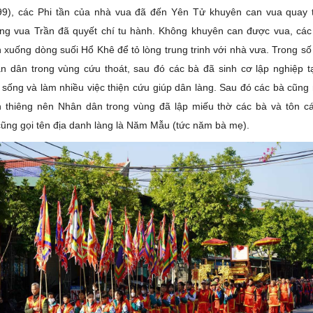
9), các Phi tần của nhà vua đã đến Yên Tử khuyên can vua quay tr
ng vua Trần đã quyết chí tu hành. Không khuyên can được vua, các
 xuống dòng suối Hổ Khê để tỏ lòng trung trinh với nhà vưa. Trong số
 dân trong vùng cứu thoát, sau đó các bà đã sinh cơ lập nghiệp t
sống và làm nhiều việc thiện cứu giúp dân làng. Sau đó các bà cũng 
nh thiêng nên Nhân dân trong vùng đã lập miếu thờ các bà và tôn c
ũng gọi tên địa danh làng là Năm Mẫu (tức năm bà mẹ).