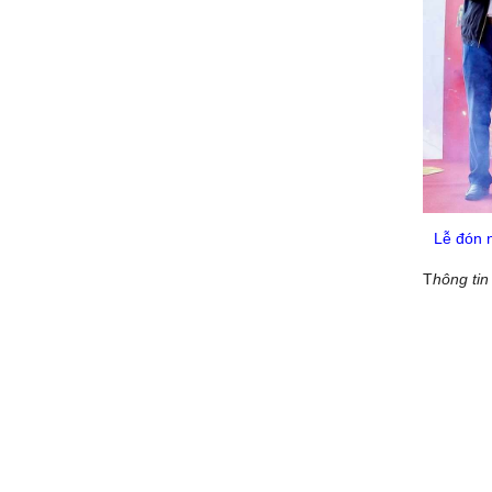
Lễ đón n
T
hông tin