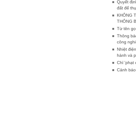
Quyết địn
đất để thự
KHÔNG T
THÔNG B
Từ tên gọ
Thông báo
công nghi
Nhiệt điệ
hành và p
Chỉ 'phạt
Cảnh báo 