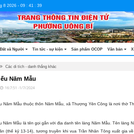
g 8 2026
-
09
:
41
:
40
Đất và Người
Tin tức - sự kiện
Sản phẩm OCOP
Văn bản
X
Các di tích - danh thắng khác
iếu Năm Mẫu
16:7:51 -1/7/2024
ếu Năm Mẫu thuộc thôn Năm Mẫu, xã Thượng Yên Công là nơii thờ T
u Năm Mẫu là tên gọi gắn với địa danh tên làng Năm Mẫu. Tên làng
rần (thế kỷ 13-14), tương truyền khi vua Trần Nhân Tông xuất gia v