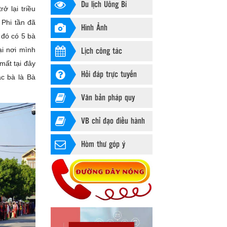
Du lịch Uông Bí
ở lại triều
 Phi tần đã
Hình Ảnh
 đó có 5 bà
Lịch công tác
ại nơi mình
mất tại đây
Hỏi đáp trực tuyến
ác bà là Bà
Văn bản pháp quy
VB chỉ đạo điều hành
Hòm thư góp ý