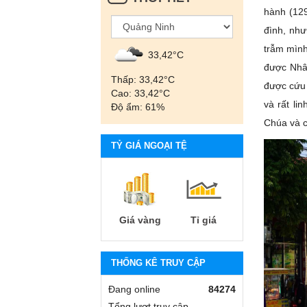
hành (129
đình, như
trẫm mình
33,42°С
được Nhân
Thấp: 33,42°С
được cứu 
Cao: 33,42°С
và rất li
Độ ẩm: 61%
Chúa và c
TỶ GIÁ NGOẠI TỆ
Giá vàng
Tỉ giá
THỐNG KÊ TRUY CẬP
Đang online
84274
Tổng lượt truy cập