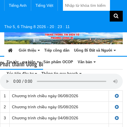
Tiếng Anh
Tiếng Việt
Thứ 5, 6 Tháng 8 2026
-
20
:
23
:
11
Giới thiệu
Tiếp công dân
Uông Bí Đất và Người
Phát thanh Uông Bí
Tin tức - sự kiện
Sản phẩm OCOP
Văn bản
Xúc tiến đầu tư
Thông tin quy hoạch
1
Chương trình chiều ngày 06/08/2026
2
Chương trình chiều ngày 05/08/2026
3
Chương trình chiều ngày 04/08/2026