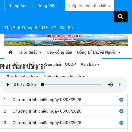
Tiếng Anh
Tiếng Việt
Thứ 5, 6 Tháng 8 2026
-
17
:
34
:
59
Giới thiệu
Tiếp công dân
Uông Bí Đất và Người
Phát thanh Uông Bí
Tin tức - sự kiện
Sản phẩm OCOP
Văn bản
Xúc tiến đầu tư
Thông tin quy hoạch
1
Chương trình chiều ngày 06/08/2026
2
Chương trình chiều ngày 05/08/2026
3
Chương trình chiều ngày 04/08/2026