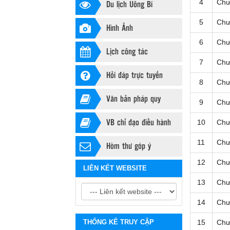
Du lịch Uông Bí
4
Chư
5
Chư
Hình Ảnh
6
Chư
Lịch công tác
7
Chư
Hỏi đáp trực tuyến
8
Chư
Văn bản pháp quy
9
Chư
VB chỉ đạo điều hành
10
Chư
11
Chư
Hòm thư góp ý
12
Chư
LIÊN KẾT WEBSITE
13
Chư
14
Chư
THỐNG KÊ TRUY CẬP
15
Chư