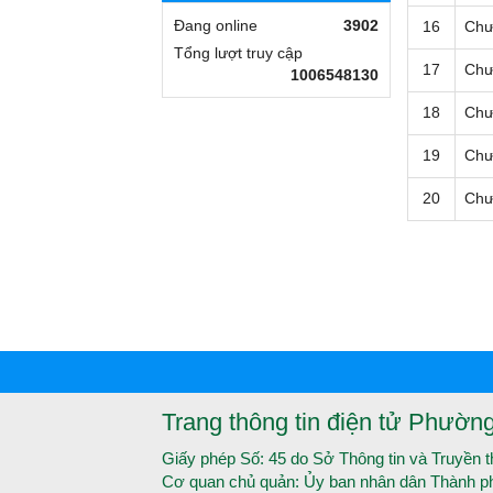
Đang online
3902
16
Chư
Tổng lượt truy cập
17
Chư
1006548130
18
Chư
19
Chư
20
Chư
Trang thông tin điện tử Phườn
Giấy phép Số: 45 do Sở Thông tin và Truyền 
Cơ quan chủ quản: Ủy ban nhân dân Thành p