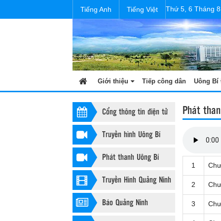
Thứ 5, 6 Tháng 8
Tiếng Anh
Tiếng Việt
Giới thiệu
Tiếp công dân
Uông Bí 
Phát than
Cổng thông tin điện tử
Truyền hình Uông Bí
Phát thanh Uông Bí
1
Chư
Truyền Hình Quảng Ninh
2
Chư
Báo Quảng Ninh
3
Chư