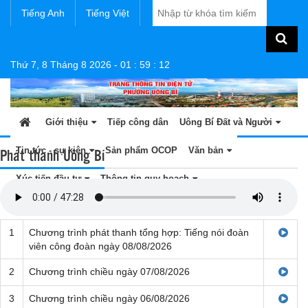
Tiếng Anh
Tiếng Việt
Thứ 7, 8 Tháng 8 2026
-
01
:
59
:
12
Giới thiệu
Tiếp công dân
Uông Bí Đất và Người
Phát thanh Uông Bí
Tin tức - sự kiện
Sản phẩm OCOP
Văn bản
Xúc tiến đầu tư
Thông tin quy hoạch
1
Chương trình phát thanh tổng hợp: Tiếng nói đoàn
viên công đoàn ngày 08/08/2026
2
Chương trình chiều ngày 07/08/2026
3
Chương trình chiều ngày 06/08/2026