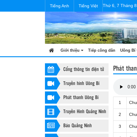
Thứ 6, 7 Tháng 8
Tiếng Anh
Tiếng Việt
Giới thiệu
Tiếp công dân
Uông Bí 
Phát than
Cổng thông tin điện tử
Truyền hình Uông Bí
Phát thanh Uông Bí
1
Chư
Truyền Hình Quảng Ninh
2
Chư
Báo Quảng Ninh
3
Chư