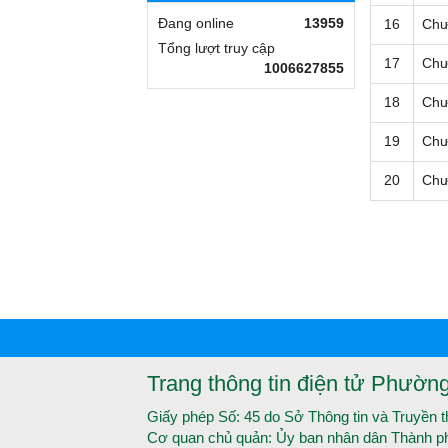
Đang online
13959
16
Chư
Tổng lượt truy cập
17
Chư
1006627855
18
Chư
19
Chư
20
Chư
Trang thông tin điện tử Phườn
Giấy phép Số: 45 do Sở Thông tin và Truyền 
Cơ quan chủ quản: Ủy ban nhân dân Thành p