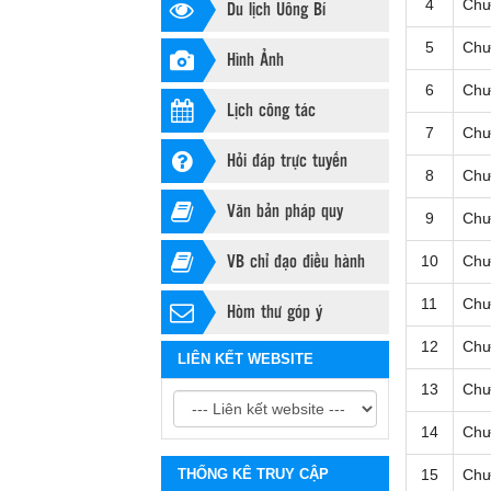
Du lịch Uông Bí
4
Chư
5
Chư
Hình Ảnh
6
Chư
Lịch công tác
7
Chư
Hỏi đáp trực tuyến
8
Chư
Văn bản pháp quy
9
Chư
VB chỉ đạo điều hành
10
Chư
11
Chư
Hòm thư góp ý
12
Chư
LIÊN KẾT WEBSITE
13
Chư
14
Chư
THỐNG KÊ TRUY CẬP
15
Chư